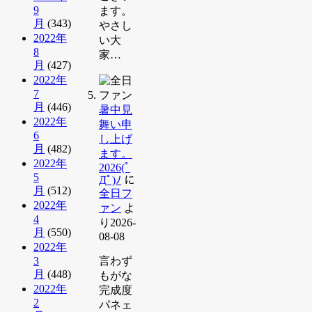
9
ます。
月
(343)
やさし
2022年
い大
8
家…
月
(427)
2022年
7
月
(446)
暑中見
2022年
舞い申
6
し上げ
月
(482)
ます。
2022年
2026(ﾟ
5
Дﾟ)ﾉ
に
月
(512)
全日フ
2022年
ァン
よ
4
り
2026-
月
(550)
08-08
2022年
3
言わず
月
(448)
もがな
2022年
完成度
2
パネェ