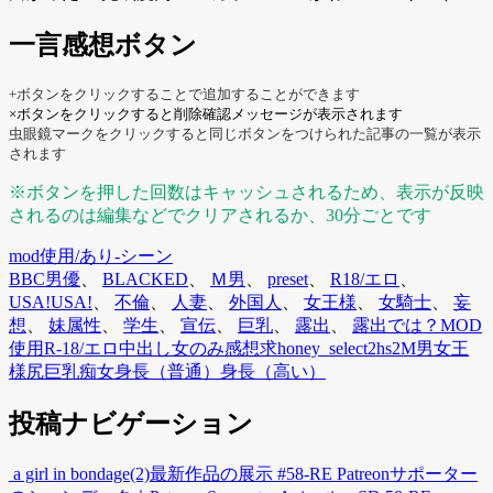
一言感想ボタン
+ボタンをクリックすることで追加することができます
×ボタンをクリックすると削除確認メッセージが表示されます
虫眼鏡マークをクリックすると同じボタンをつけられた記事の一覧が表示
されます
※ボタンを押した回数はキャッシュされるため、表示が反映
されるのは編集などでクリアされるか、30分ごとです
mod使用/あり-シーン
BBC男優
、
BLACKED
、
Ｍ男
、
preset
、
R18/エロ
、
USA!USA!
、
不倫
、
人妻
、
外国人
、
女王様
、
女騎士
、
妄
想
、
妹属性
、
学生
、
宣伝
、
巨乳
、
露出
、
露出では？
MOD
使用
R-18/エロ
中出し
女のみ
感想求
honey_select2
hs2
M男
女王
様
尻
巨乳
痴女
身長（普通）
身長（高い）
投稿ナビゲーション
a girl in bondage(2)
最新作品の展示 #58-RE Patreonサポーター