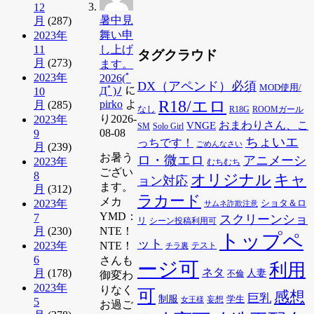
12
暑中見
月
(287)
舞い申
2023年
11
し上げ
タグクラウド
月
(273)
ます。
2023年
2026(ﾟ
DX（アペンド）必須
MOD使用/
Дﾟ)ﾉ
に
10
R18/エロ
pirko
よ
月
(285)
なし
R18G
ROOMガール
り
2026-
2023年
VNGE
おまわりさん、こ
SM
Solo Girl
08-08
9
ちょいエ
っちです！
ごめんなさい
月
(239)
お暑う
ロ・微エロ
アニメーシ
2023年
むちむち
ござい
8
オリジナル
キャ
ョン対応
ます。
月
(312)
ラカード
メカ
2023年
ショタ＆ロ
サムネ詐欺注意
YMD：
7
スクリーンショ
リ
シーン投稿利用可
月
(230)
NTE！
トップペ
ット
2023年
NTE！
チラ裏
テスト
6
さんも
ージ可
利用
ネタ
月
(178)
人妻
不倫
御変わ
2023年
りなく
可
感想
巨乳
制服
学生
女王様
妄想
5
お過ご