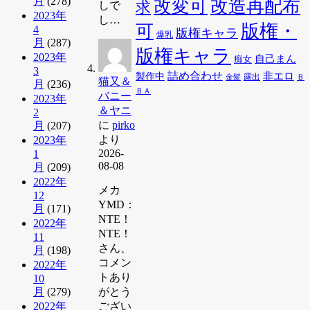
月
(278)
改変可
改造再配布
求
しで
2023年
し…
版権・
可
4
版権キャラ
爆乳
月
(287)
版権キャラ
2023年
自己まん
痴女
3
詰め合わせ
非エロ
製作中
金髪
露出
Ｂ
猫又＆
月
(236)
ＢＡ
バニー
2023年
＆ヤニ
2
に
pirko
月
(207)
より
2023年
2026-
1
08-08
月
(209)
2022年
メカ
12
YMD：
月
(171)
NTE！
2022年
NTE！
11
さん、
月
(198)
コメン
2022年
トあり
10
月
(279)
がとう
2022年
ござい