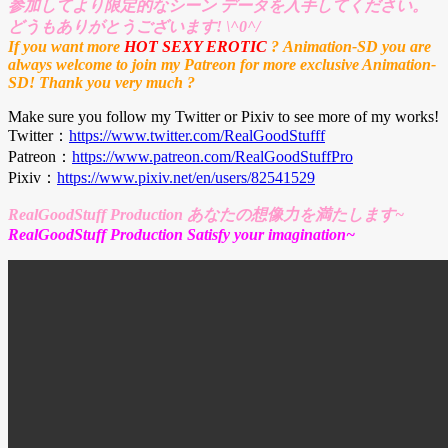
参加してより限定的なシーン データを入手してください。
どうもありがとうございます! \^0^/
If you want more
HOT SEXY EROTIC
? Animation-SD you are
always welcome to join my Patreon for more exclusive Animation-
SD! Thank you very much ?
Make sure you follow my Twitter or Pixiv to see more of my works!
Twitter：
https://www.twitter.com/RealGoodStufff
Patreon：
https://www.patreon.com/RealGoodStuffPro
Pixiv：
https://www.pixiv.net/en/users/82541529
RealGoodStuff Production あなたの想像力を満たします~
RealGoodStuff Production Satisfy your imagination~