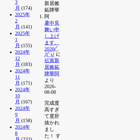
3
月
(174)
2025年
2
暑中見
月
(141)
舞い申
2025年
し上げ
1
ます。
月
(155)
2026(ﾟ
2024年
Дﾟ)ﾉ
に
12
伝寅新
月
(183)
居嫉妬
2024年
牌華阿
11
より
月
(171)
2026-
2024年
08-08
10
月
(167)
完成度
2024年
高すぎ
9
て度肝
月
(158)
抜かれ
2024年
まし
8
た！ す
月
(232)