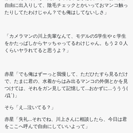
自由に出入りして、陰毛チェックとかいっておマンコ触っ
たりしてたわけじゃん？でも俺はしてないしさ」
「カメラマンの川上先輩なんて、モデルのS学生やｃ学生
をかたっぱしからヤッちゃってるわけじゃん。もう２０人
くらいヤラれてると思うよ？」
赤星「でも俺はずーっと我慢して、ただひたすら見るだけ
で、たまに君の、水着からはみ出るマンコの外側とかを見
つけては、それをガン見して記憶して…おかずに…ううう(
ﾉД`)」
そら「え…泣いてる？」
赤星「失礼…それでね、川上さんに相談したら、今日は君
をここへ呼んで自由にしていいよって」