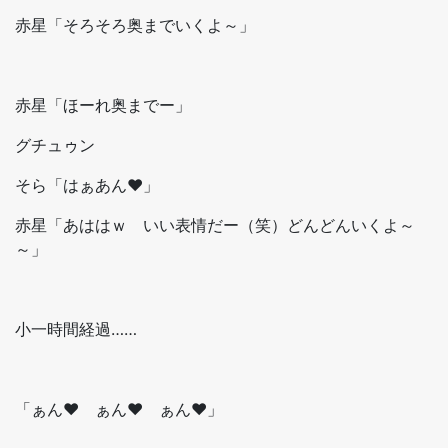
赤星「そろそろ奥までいくよ～」
赤星「ほーれ奥までー」
グチュゥン
そら「はぁあん♥」
赤星「あははｗ いい表情だー（笑）どんどんいくよ～
～」
小一時間経過……
「ぁん♥ ぁん♥ ぁん♥」