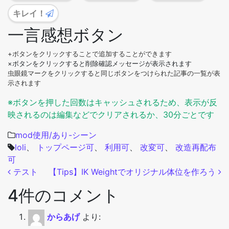
キレイ！
一言感想ボタン
+ボタンをクリックすることで追加することができます
×ボタンをクリックすると削除確認メッセージが表示されます
虫眼鏡マークをクリックすると同じボタンをつけられた記事の一覧が表
示されます
※ボタンを押した回数はキャッシュされるため、表示が反
映されるのは編集などでクリアされるか、30分ごとです
mod使用/あり-シーン
loli
、
トップページ可
、
利用可
、
改変可
、
改造再配布
可
投稿ナビゲーション
テスト
【Tips】IK Weightでオリジナル体位を作ろう
4件のコメント
からあげ
より: