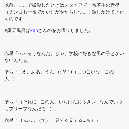
以前、ここで撮影したときはスタッフで一番若手の赤星
（チンコも一番でかい）がやたらしつこく話しかけてきた
ものです
※露天風呂は
kan
さんのをお借りしました。
赤星「へ～そうなんだ。じゃ、学校に好きな男の子とかい
ないんだぁ」
そら「…え、ああ、うん…(;´∀｀)（しつこいな、この
人…）」
そら「（それに…この人、いちばんおっきぃ…なんでいつ
もブリーフなんだろ…）」
赤星「（ふふふ（笑） 見てる見てる…ｗ）」