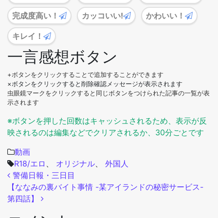
完成度高い！
カッコいい!
かわいい！
キレイ！
一言感想ボタン
+ボタンをクリックすることで追加することができます
×ボタンをクリックすると削除確認メッセージが表示されます
虫眼鏡マークをクリックすると同じボタンをつけられた記事の一覧が表
示されます
※ボタンを押した回数はキャッシュされるため、表示が反
映されるのは編集などでクリアされるか、30分ごとです
動画
R18/エロ
、
オリジナル
、
外国人
投稿ナビゲーション
警備日報・三日目
【ななみの裏バイト事情 -某アイランドの秘密サービス-
第四話】