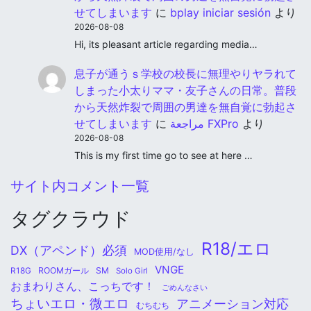
せてしまいます
に
bplay iniciar sesión
より
2026-08-08
Hi, its pleasant article regarding media…
息子が通うｓ学校の校長に無理やりヤラれて
しまった小太りママ・友子さんの日常。普段
から天然炸裂で周囲の男達を無自覚に勃起さ
せてしまいます
に
مراجعة FXPro
より
2026-08-08
This is my first time go to see at here …
サイト内コメント一覧
タグクラウド
R18/エロ
DX（アペンド）必須
MOD使用/なし
VNGE
ROOMガール
SM
R18G
Solo Girl
おまわりさん、こっちです！
ごめんなさい
ちょいエロ・微エロ
アニメーション対応
むちむち