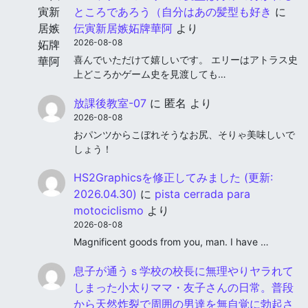
ところであろう（自分はあの髪型も好き
に
伝寅新居嫉妬牌華阿
より
2026-08-08
喜んでいただけて嬉しいです。 エリーはアトラス史
上どころかゲーム史を見渡しても…
放課後教室-07
に
匿名
より
2026-08-08
おパンツからこぼれそうなお尻、そりゃ美味しいで
しょう！
HS2Graphicsを修正してみました (更新:
2026.04.30)
に
pista cerrada para
motociclismo
より
2026-08-08
Magnificent goods from you, man. I have …
息子が通うｓ学校の校長に無理やりヤラれて
しまった小太りママ・友子さんの日常。普段
から天然炸裂で周囲の男達を無自覚に勃起さ