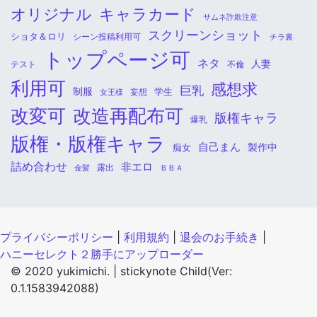
オリジナル
キャラカード
サムネ詐欺注意
スクリーンショット
ショタ＆ロリ
シーン投稿利用可
チラ裏
トップページ可
ネタ
人妻
不倫
テスト
利用可
感想求
巨乳
制服
学生
女王様
妄想
改変可
改造再配布可
版権キャラ
爆乳
版権・版権キャラ
自己まん
痴女
製作中
詰め合わせ
非エロ
金髪
露出
ＢＢＡ
プライバシーポリシー
|
利用規約
|
退会のお手続き
|
ハニーセレクト２勝手にアップローダー
© 2020 yukimichi. |
stickynote Child(Ver:
0.1.1583942088)