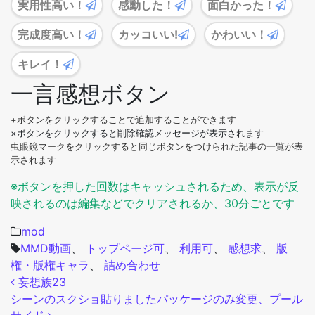
実用性高い！
感動した！
面白かった！
完成度高い！
カッコいい!
かわいい！
キレイ！
一言感想ボタン
+ボタンをクリックすることで追加することができます
×ボタンをクリックすると削除確認メッセージが表示されます
虫眼鏡マークをクリックすると同じボタンをつけられた記事の一覧が表
示されます
※ボタンを押した回数はキャッシュされるため、表示が反
映されるのは編集などでクリアされるか、30分ごとです
mod
MMD動画
、
トップページ可
、
利用可
、
感想求
、
版
権・版権キャラ
、
詰め合わせ
投稿ナビゲーション
妄想族23
シーンのスクショ貼りましたパッケージのみ変更、プール