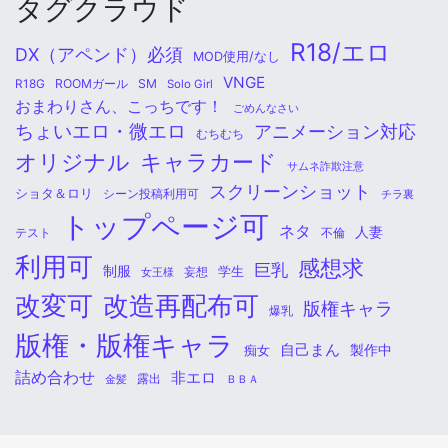
タグクラウド
R18/エロ
DX（アペンド）必須
MOD使用/なし
VNGE
ROOMガール
SM
R18G
Solo Girl
おまわりさん、こっちです！
ごめんなさい
ちょいエロ・微エロ
アニメーション対応
むちむち
オリジナル
キャラカード
サムネ詐欺注意
スクリーンショット
ショタ＆ロリ
シーン投稿利用可
チラ裏
トップページ可
ネタ
人妻
不倫
テスト
利用可
感想求
巨乳
制服
学生
女王様
妄想
改変可
改造再配布可
版権キャラ
爆乳
版権・版権キャラ
自己まん
痴女
製作中
詰め合わせ
非エロ
金髪
露出
ＢＢＡ