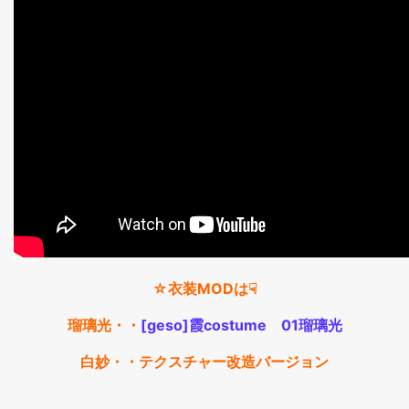
☆衣装MODは☟
瑠璃光・・
[geso]霞costume 01瑠璃光
白妙・・テクスチャー改造バージョン