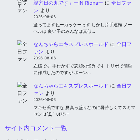
親方日の丸です」ーIN Rionaー
に
全日ファ
ン
より
2026-08-06
凝ってますねーカッケーっす しかし片手運転 ノー
ヘルは 良い子のみんなは真似…
なんちゃらエキスプレスホールド
に
全日フ
ァン
より
2026-08-06
左様です 手付かずで忘却の怪異です トリポで簡単
に作成したのですが ボーン…
なんちゃらエキスプレスホールド
に
全日フ
ァン
より
2026-08-06
マキセ氏ですな 夏真っ盛りなのに暑苦しくてスミマ
セン ι(´Д｀υ)ｱﾂｨｰ
サイト内コメント一覧