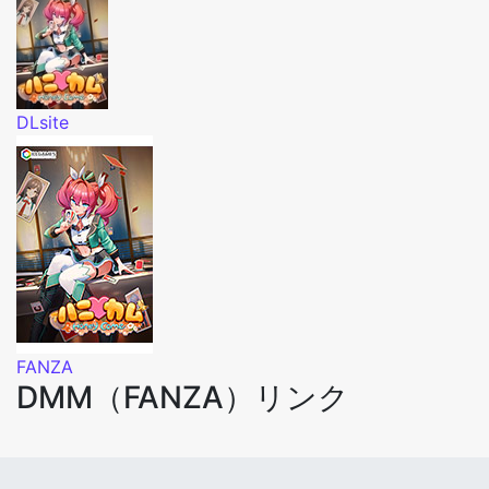
DLsite
FANZA
DMM（FANZA）リンク