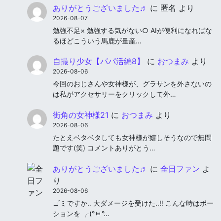
ありがとうございました♬
に
匿名
より
2026-08-07
勉強不足× 勉強する気がない○ AIが便利になればな
るほどこういう馬鹿が量産…
自撮り少女【パパ活編8】
に
おつまみ
より
2026-08-06
今回のおじさんや女神様が、グラサンを外さないの
は私がアクセサリーをクリックして外…
街角の女神様21
に
おつまみ
より
2026-08-06
たとえベタベタしても女神様が嬉しそうなので無問
題です(笑) コメントありがとう…
ありがとうございました♬
に
全日ファン
よ
り
2026-08-06
ゴミですか‥ 大ダメージを受けた‥‼︎ こんな時はポー
ションを ╭(°ㅂ°…