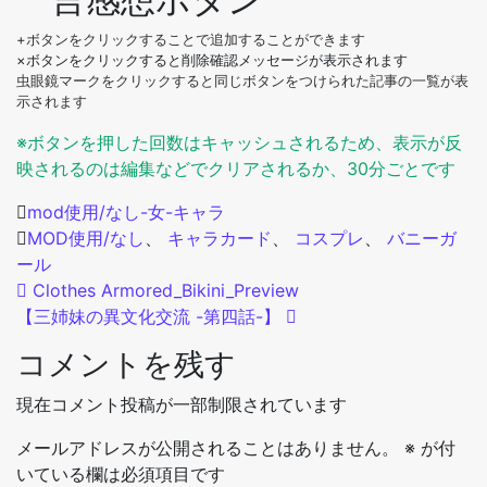
+ボタンをクリックすることで追加することができます
×ボタンをクリックすると削除確認メッセージが表示されます
虫眼鏡マークをクリックすると同じボタンをつけられた記事の一覧が表
示されます
※ボタンを押した回数はキャッシュされるため、表示が反
映されるのは編集などでクリアされるか、30分ごとです
mod使用/なし-女-キャラ
MOD使用/なし
、
キャラカード
、
コスプレ
、
バニーガ
ール
投稿ナビゲーション
Clothes Armored_Bikini_Preview
【三姉妹の異文化交流 -第四話-】
コメントを残す
現在コメント投稿が一部制限されています
メールアドレスが公開されることはありません。
※
が付
いている欄は必須項目です