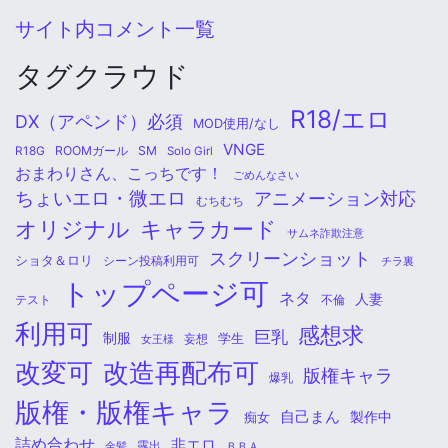
サイト内コメント一覧
タグクラウド
R18/エロ
DX（アペンド）必須
MOD使用/なし
VNGE
ROOMガール
SM
R18G
Solo Girl
おまわりさん、こっちです！
ごめんなさい
ちょいエロ・微エロ
アニメーション対応
むちむち
オリジナル
キャラカード
サムネ詐欺注意
スクリーンショット
ショタ＆ロリ
シーン投稿利用可
チラ裏
トップページ可
ネタ
人妻
不倫
テスト
利用可
感想求
巨乳
制服
学生
女王様
妄想
改変可
改造再配布可
版権キャラ
爆乳
版権・版権キャラ
自己まん
痴女
製作中
詰め合わせ
非エロ
金髪
露出
ＢＢＡ