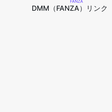
FANZA
DMM（FANZA）リンク