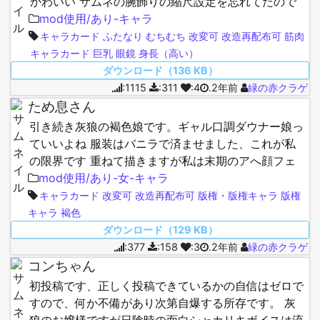
かわいい サムネの腕飾りの縮尺設定を忘れてたので
直しました(4/21 12:21) 例に漏れず手袋を外したらア
mod使用/あり-キャラ
ヘるので、見…
キャラカード
ふたなり
むちむち
改変可
改造再配布可
筋肉
キャラカード
巨乳
眼鏡
身長（高い）
ダウンロード（136 KB）
:1115
:311
:4
.2年前
緑の赤クラゲ
ため息さん
引き続き灰狼の褐色娘です。ギャル口調ダウナー娘っ
ていいよね 服装はバニラで済ませました、これが私
の限界です 重ねて描きますが私は末期のアへ顔フェ
チなので先駆者様のこの記事を参考にして、手袋を外
mod使用/あり-女-キャラ
した途端にアへるようにしてあ…
キャラカード
改変可
改造再配布可
版権・版権キャラ
版権
キャラ
褐色
ダウンロード（129 KB）
:377
:158
:3
.2年前
緑の赤クラゲ
コンちゃん
初投稿です、正しく投稿できているかの自信はゼロで
すので、何か不備があり次第自爆する所存です。 灰
狼のお嬢様ですが日陰時の面白シャカリキボイスは流