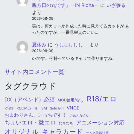
親方日の丸です」ーIN Rionaー
に
いざ参る
より
2026-08-09
実は、何カットか作成した時に見えてるカットが あ
ったのですが、一番見栄えのいい…
夏休み
に
うししししし
より
2026-08-09
okです。今持っているキャラで作りますね。
サイト内コメント一覧
タグクラウド
R18/エロ
DX（アペンド）必須
MOD使用/なし
VNGE
ROOMガール
SM
R18G
Solo Girl
おまわりさん、こっちです！
ごめんなさい
ちょいエロ・微エロ
アニメーション対応
むちむち
オリジナル
キャラカード
サムネ詐欺注意