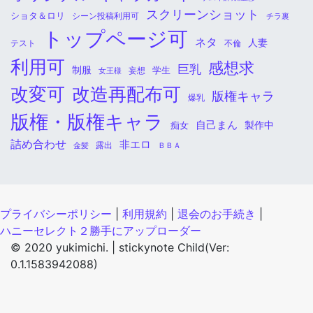
スクリーンショット
ショタ＆ロリ
シーン投稿利用可
チラ裏
トップページ可
ネタ
人妻
不倫
テスト
利用可
感想求
巨乳
制服
学生
女王様
妄想
改変可
改造再配布可
版権キャラ
爆乳
版権・版権キャラ
自己まん
痴女
製作中
詰め合わせ
非エロ
金髪
露出
ＢＢＡ
プライバシーポリシー
|
利用規約
|
退会のお手続き
|
ハニーセレクト２勝手にアップローダー
© 2020 yukimichi. |
stickynote Child(Ver:
0.1.1583942088)