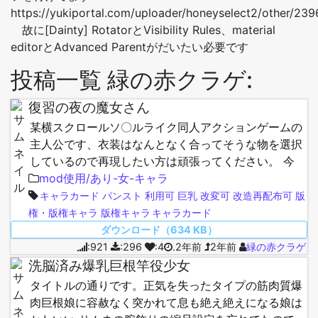
https://yukiportal.com/uploader/honeyselect2/other/239
故に[Dainty] RotatorとVisibility Rules、material
editorとAdvanced Parentがだいたい必要です
投稿一覧 緑の赤クラゲ:
復習の夜の魔女さん
某横スクロールソ〇ルライク同人アクションゲームの
主人公です、衣装はなんとなく合ってそうな物を選択
しているので再現したい方は頑張ってください。 今
回の顔タイプはaquan様の[aq.type.12]を用いてま
mod使用/あり-女-キャラ
す、必須です。…
キャラカード
パンスト
利用可
巨乳
改変可
改造再配布可
版
権・版権キャラ
版権キャラ
キャラカード
ダウンロード（634 KB）
:921
:296
:4
.2年前
2年前
緑の赤クラゲ
洗脳済み爆乳巨根竿役少女
タイトルの通りです。正気を失ったタイプの筋肉質爆
肉巨根娘に容赦なく突かれて息も絶え絶えになる娘は