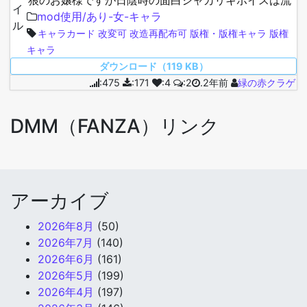
石に再現不能です、性格は弱気にしてあります ま
mod使用/あり-女-キャラ
た、私は重度のアへ顔フェチなの…
キャラカード
改変可
改造再配布可
版権・版権キャラ
版権
キャラ
ダウンロード（119 KB）
:475
:171
:4
:2
.2年前
緑の赤クラゲ
DMM（FANZA）リンク
アーカイブ
2026年8月
(50)
2026年7月
(140)
2026年6月
(161)
2026年5月
(199)
2026年4月
(197)