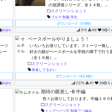
の放課後シリーズ、全１４枚。…
スクリーンショット
ブルマ
制服
学生
ダウンロード（5 MB）
Kojiro
:315
:66
:9
.
ベースボールやりましょう！
ポーツ
いろいろお借りしています。ストーリー無し。
シー
好きの娘がベースボールを学校の廊下で行う
（全１６枚）…
スクリーンショット
青春してるかい
ダウンロード（42 MB）
Kojiro
:2370
:81
:38
.
期待の眼差し-8 中編
色々お借りしております。中編１６０
スクリーンショット
トップページ可
制服
三つ編み