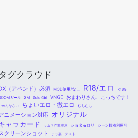
タグクラウド
R18/エロ
DX（アペンド）必須
MOD使用/なし
R18G
おまわりさん、こっちです！
VNGE
ROOMガール
SM
Solo Girl
ちょいエロ・微エロ
ごめんなさい
むちむち
オリジナル
アニメーション対応
キャラカード
ショタ＆ロリ
シーン投稿利用可
サムネ詐欺注意
スクリーンショット
チラ裏
テスト