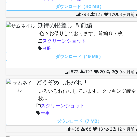
ダウンロード（40 MB）
:798
:127
:12
.8ヶ月前
期待の眼差し-8 前編
色々お借りしております。前編６７枚…
スクリーンショット
制服
ダウンロード（19 MB）
:873
:122
:29
:3
.9ヶ月前
どうぞめしあがれ！
いろいろお借りしています。クッキング編全
枚…
スクリーンショット
学生
ダウンロード（7 MB）
:438
:68
:13
:2
.12ヶ月前