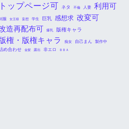
トップページ可
利用可
ネタ
人妻
不倫
改変可
感想求
巨乳
制服
学生
女王様
妄想
改造再配布可
版権キャラ
爆乳
版権・版権キャラ
自己まん
痴女
製作中
詰め合わせ
非エロ
金髪
露出
ＢＢＡ