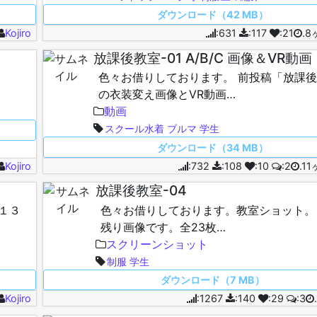
ダウンロード（42 MB）
Kojiro
:631
:117
:21
.
放課後教室-01 A/B/C 画像＆VR動画
色々お借りしております。 前投稿「放課後教
の衣装変え画像とVR動画…
動画
スクール水着
ブルマ
学生
ダウンロード（34 MB）
Kojiro
:732
:108
:10
:2
.1
放課後教室-04
１３
色々お借りしております。教室ショット。
残り画像です。全23枚…
スクリーンショット
制服
学生
ダウンロード（7 MB）
Kojiro
:1267
:140
:29
:3