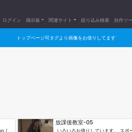
ログイン
掲示板
関連サイト
絞り込み検索
自作ツ
トップページ可タグより画像をお借りしてます
放課後教室-05
 /
いろいろお借りしています。 スポ