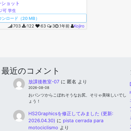
ンショット
ジ可
学生
ウンロード（20 MB）
:703
:122
:63
:3
.1年前
Kojiro
最近のコメント
放課後教室-07
に
匿名
より
2026-08-08
おパンツからこぼれそうなお尻、そりゃ美味しいでし
ょう！
HS2Graphicsを修正してみました (更新:
2026.04.30)
に
pista cerrada para
motociclismo
より