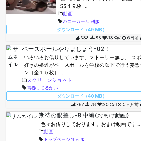
SS４９枚 …
動画
バニーガール
制服
ダウンロード（49 MB）
:338
:83
:13
:1
.6日前
ベースボールやりましょう-02！
いろいろお借りしています。ストーリー無し。 ス
好きの娘達がベースボールを学校の廊下で行う妄想
ン（全１５枚）…
スクリーンショット
青春してるかい
ダウンロード（40 MB）
:787
:78
:20
:1
.5ヶ月前
期待の眼差し-8 中編(おまけ動画)
色々お借りしております。おまけ動画です…
動画
トップページ可
制服