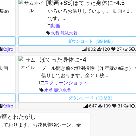
[動画+SS]ほてった身体に-4.5
集め
いろいろお借りしています。 動画×１、
です。…
動画
水着
競泳水着
ダウンロード（39 MB）
Kojiro
:802
:120
:27
:5
ほてった身体に-4
動画
プール開き前の恒例掃除（昨年版の続き） 
借りしております。全２６枚…
スクリーンショット
水着
競泳水着
ダウンロード（13 MB）
Kojiro
:647
:139
:31
:1
の頬とわたがし
しております。お花見着物シーン。全