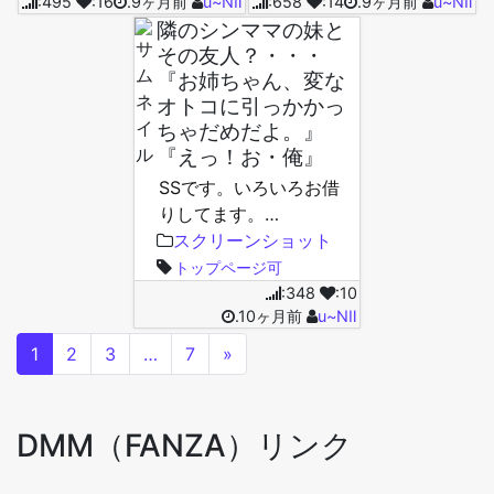
:495
:16
.9ヶ月前
u~NⅡ
:658
:14
.9ヶ月前
u~NⅡ
隣のシンママの妹と
その友人？・・・
『お姉ちゃん、変な
オトコに引っかかっ
ちゃだめだよ。』
『えっ！お・俺』
SSです。いろいろお借
りしてます。…
スクリーンショット
トップページ可
:348
:10
.10ヶ月前
u~NⅡ
1
2
3
…
7
»
DMM（FANZA）リンク