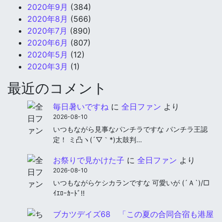
2020年9月
(384)
2020年8月
(566)
2020年7月
(890)
2020年6月
(807)
2020年5月
(12)
2020年3月
(1)
最近のコメント
毎日暑いですね
に
全日ファン
より
2026-08-10
いつもながら見事なパンチラですな パンチラ王認
定！ ミ凸ヽ(´▽｀*)太鼓判…
お祭りで見かけた子
に
全日ファン
より
2026-08-10
いつもながらケシカランですな 可愛いが (´Ａ`)/□
ｲｴﾛｰｶｰﾄﾞ!!
ブカツデイズ68 「この夏の合同合宿も港屋