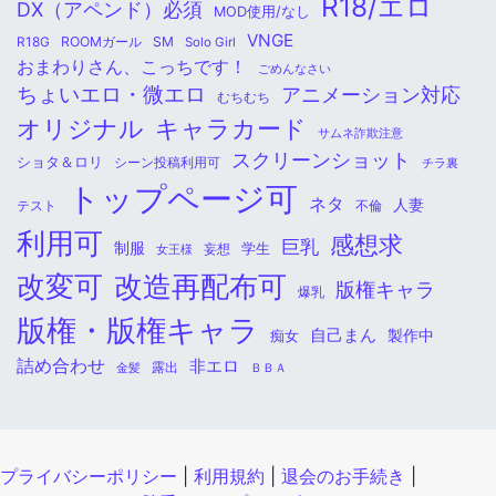
R18/エロ
DX（アペンド）必須
MOD使用/なし
VNGE
ROOMガール
SM
R18G
Solo Girl
おまわりさん、こっちです！
ごめんなさい
ちょいエロ・微エロ
アニメーション対応
むちむち
オリジナル
キャラカード
サムネ詐欺注意
スクリーンショット
ショタ＆ロリ
シーン投稿利用可
チラ裏
トップページ可
ネタ
人妻
不倫
テスト
利用可
感想求
巨乳
制服
学生
女王様
妄想
改変可
改造再配布可
版権キャラ
爆乳
版権・版権キャラ
自己まん
痴女
製作中
詰め合わせ
非エロ
金髪
露出
ＢＢＡ
プライバシーポリシー
|
利用規約
|
退会のお手続き
|