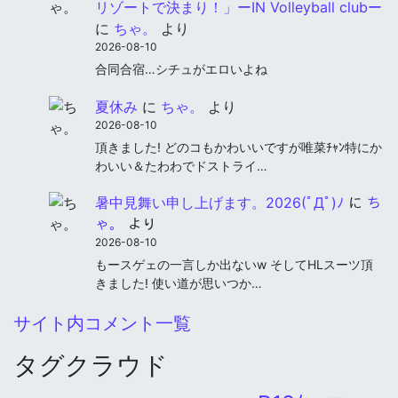
リゾートで決まり！」ーIN Volleyball clubー
に
ちゃ。
より
2026-08-10
合同合宿…シチュがエロいよね
夏休み
に
ちゃ。
より
2026-08-10
頂きました! どのコもかわいいですが唯菜ﾁｬﾝ特にか
わいい＆たわわでドストライ…
暑中見舞い申し上げます。2026(ﾟДﾟ)ﾉ
に
ち
ゃ。
より
2026-08-10
もースゲェの一言しか出ないw そしてHLスーツ頂
きました! 使い道が思いつか…
サイト内コメント一覧
タグクラウド