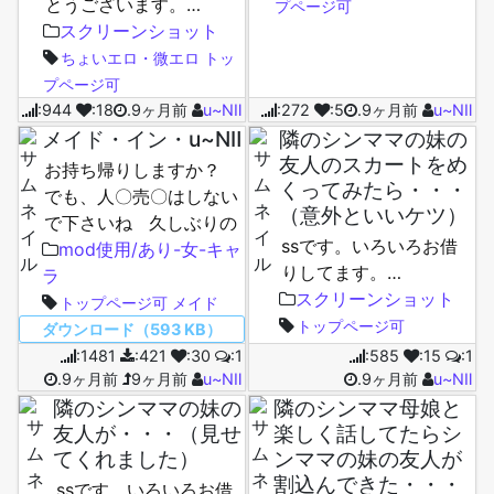
とうございます。…
プページ可
スクリーンショット
ちょいエロ・微エロ
トッ
プページ可
:944
:18
.9ヶ月前
u~NⅡ
:272
:5
.9ヶ月前
u~NⅡ
メイド・イン・u~NⅡ
隣のシンママの妹の
友人のスカートをめ
お持ち帰りしますか？
くってみたら・・・
でも、人〇売〇はしない
（意外といいケツ）
で下さいね 久しぶりの
ssです。いろいろお借
キャラ投稿です。いろお
mod使用/あり-女-キャ
りしてます。…
ラ
いろイジッテ使ってくだ
スクリーンショット
さい。 …
トップページ可
メイド
トップページ可
ダウンロード（593 KB）
:1481
:421
:30
:1
:585
:15
:1
.9ヶ月前
9ヶ月前
u~NⅡ
.9ヶ月前
u~NⅡ
隣のシンママの妹の
隣のシンママ母娘と
友人が・・・（見せ
楽しく話してたらシ
てくれました）
ンママの妹の友人が
割込んできた・・・
ssです。いろいろお借