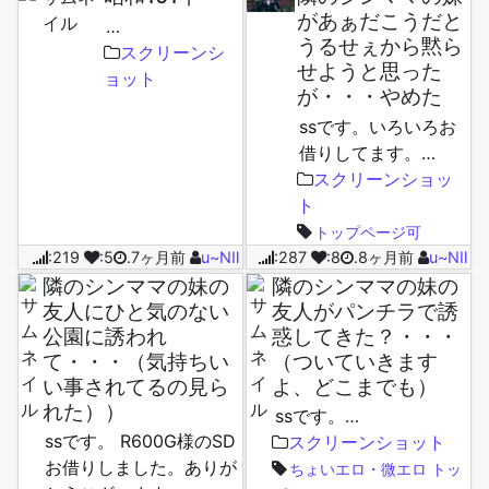
があぁだこうだと
…
うるせぇから黙ら
スクリーンシ
せようと思った
ョット
が・・・やめた
ssです。いろいろお
借りしてます。…
スクリーンショッ
ト
トップページ可
:219
:5
.7ヶ月前
u~NⅡ
:287
:8
.8ヶ月前
u~NⅡ
隣のシンママの妹の
隣のシンママの妹の
友人にひと気のない
友人がパンチラで誘
公園に誘われ
惑してきた？・・・
て・・・（気持ちい
（ついていきます
い事されてるの見ら
よ、どこまでも）
れた））
ssです。…
ssです。 R600G様のSD
スクリーンショット
お借りしました。ありが
ちょいエロ・微エロ
トッ