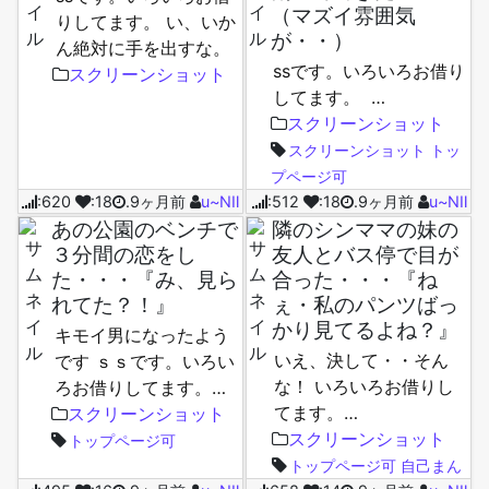
（マズイ雰囲気
りしてます。 い、いか
が・・）
ん絶対に手を出すな。
ssです。いろいろお借り
（今は）…
スクリーンショット
してます。 …
スクリーンショット
スクリーンショット
トッ
プページ可
:620
:18
.9ヶ月前
u~NⅡ
:512
:18
.9ヶ月前
u~NⅡ
あの公園のベンチで
隣のシンママの妹の
３分間の恋をし
友人とバス停で目が
た・・・『み、見ら
合った・・・『ね
れてた？！』
ぇ・私のパンツばっ
かり見てるよね？』
キモイ男になったよう
いえ、決して・・そん
です ｓｓです。いろい
な！ いろいろお借りし
ろお借りしてます。…
てます。…
スクリーンショット
スクリーンショット
トップページ可
トップページ可
自己まん