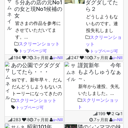
５分あの店の元No1
ダグダしてた
の女と現No1候補の
ら２
女
どうしようもな
皆さまの作品を参考に
いものです。連
させていただいてま
投失礼しまし
す。…
た。…
スクリーンショ
スクリーンショット
ット
トップページ可
トップページ可
:194
:7
.3ヶ月前
u~NⅡ
:247
:10
.7ヶ月前
u~NⅡ
あの公園でグダグダ
謹賀新年 今年
してたら・・・
もよろしゅうなぁ
～、
ssです。新年早々、だん
新年から連投、失礼
だんどうしようもないス
いたしました。…
トーリーになってきたの
スクリーンショッ
でいい加減おわらせよっ
スクリーンショット
ト
か・・と思ってます。…
トップページ可
:199
:2
:1
:283
:8
.7ヶ月前
u~NⅡ
.7ヶ月前
u~NⅡ
昭和101年
隣のシンママの妹