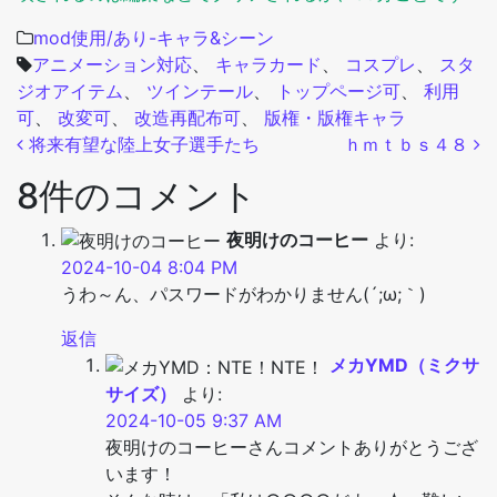
mod使用/あり-キャラ&シーン
アニメーション対応
、
キャラカード
、
コスプレ
、
スタ
ジオアイテム
、
ツインテール
、
トップページ可
、
利用
可
、
改変可
、
改造再配布可
、
版権・版権キャラ
投稿ナビゲーション
将来有望な陸上女子選手たち
ｈｍｔｂｓ４８
8件のコメント
夜明けのコーヒー
より:
2024-10-04 8:04 PM
うわ～ん、パスワードがわかりません(´;ω;｀)
返信
メカYMD（ミクサ
サイズ）
より:
2024-10-05 9:37 AM
夜明けのコーヒーさんコメントありがとうござ
います！