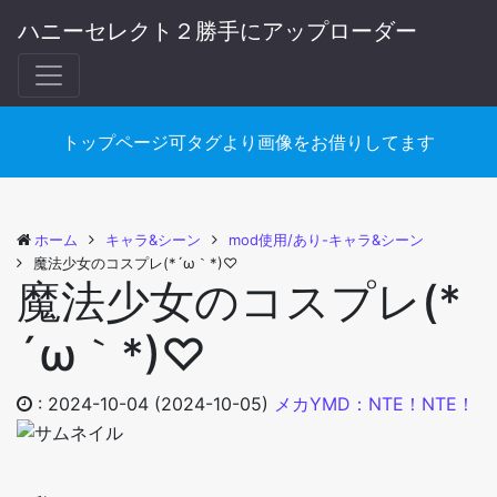
ハニーセレクト２勝手にアップローダー
トップページ可タグより画像をお借りしてます
ホーム
キャラ&シーン
mod使用/あり-キャラ&シーン
魔法少女のコスプレ(*´ω｀*)♡
魔法少女のコスプレ(*
´ω｀*)♡
:
2024-10-04
(2024-10-05)
メカYMD：NTE！NTE！