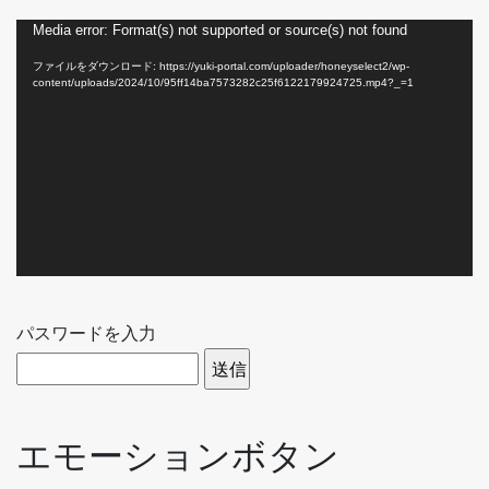
動
Media error: Format(s) not supported or source(s) not found
画
ファイルをダウンロード: https://yuki-portal.com/uploader/honeyselect2/wp-
プ
content/uploads/2024/10/95ff14ba7573282c25f6122179924725.mp4?_=1
レ
ー
ヤ
ー
パスワードを入力
エモーションボタン