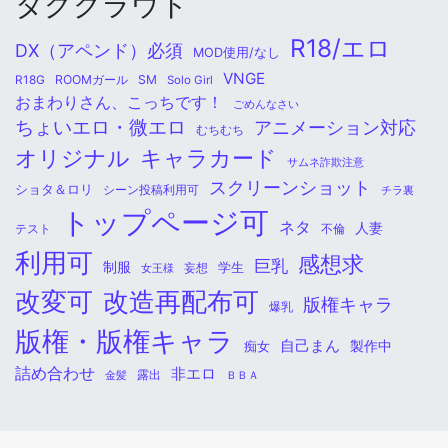
タグクラウド
R18/エロ
DX（アペンド）必須
MOD使用/なし
VNGE
ROOMガール
SM
R18G
Solo Girl
おまわりさん、こっちです！
ごめんなさい
ちょいエロ・微エロ
アニメーション対応
むちむち
オリジナル
キャラカード
サムネ詐欺注意
スクリーンショット
ショタ＆ロリ
シーン投稿利用可
チラ裏
トップページ可
ネタ
人妻
不倫
テスト
利用可
感想求
巨乳
制服
学生
女王様
妄想
改変可
改造再配布可
版権キャラ
爆乳
版権・版権キャラ
自己まん
痴女
製作中
詰め合わせ
非エロ
金髪
露出
ＢＢＡ