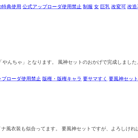
約特典使用
公式アップローダ使用禁止
制服
女
巨乳
改変可
改造
やんちゃ」となります。 風神セットのおかげで完成しました。 
ップローダ使用禁止
版権・版権キャラ
要サマすく
要風神セッ
イナ風衣装も似合ってます。 要風神セットですが、よろしけれ