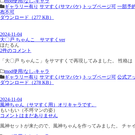
mod使用/なし-キャラ
ギャラリー有り
サマすく(サマバケ)
トップページ可
一部予
布不可
ダウンロード（277 KB）
2024-11-04
大〇戸 ちゃんこ サマすくver
ほたるん
2件のコメント
「大〇戸 ちゃんこ」をサマすくで再現してみました。 性格は「
mod使用/なし-キャラ
ギャラリー有り
サマすく(サマバケ)
トップページ可
公式ア
ダウンロード（278 KB）
2024-11-04
風神ちゃん（サマすく用）オリキャラです。
もいもい（不埒マンの姿）
コメントはまだありません
風神セットが来たので、風神ちゃんを作ってみました。 チャ