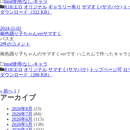
mod使用/なし-キャラ
R18/エロ
オリジナル
ギャラリー有り
サマすく(サマバケ)
ト
ダウンロード（322 KB）
2024-11-02
褐色踊り子ちゃんverサマすく
パス太
2件のコメント
褐色踊り子ちゃんのサマすくverです ハニカムで作ったキャラ
mod使用/なし-キャラ
R18/エロ
オリジナル
サマすく(サマバケ)
トップページ可
ロ
ダウンロード（288 KB）
« 前へ
1
2
アーカイブ
2026年8月
(23)
2026年7月
(84)
2026年6月
(113)
2026年5月
(138)
2026年4月
(102)