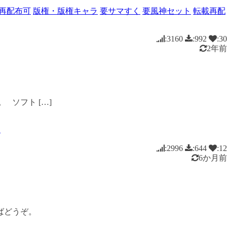
再配布可
版権・版権キャラ
要サマすく
要風神セット
転載再配
:3160
:992
:30
2年前
ソフト […]
ト
:2996
:644
:12
6か月前
ばどうぞ。