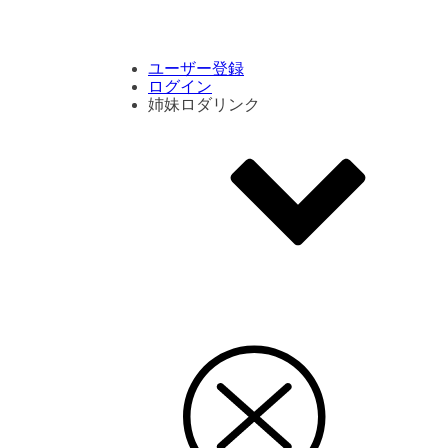
コメント数ランキング
PVランキング
ボタン別ランキング
エモーションボタンランキング
DLランキング
ユーザー登録
ログイン
姉妹ロダリンク
エモクリ
コイカツサンシャイン
ハニセレ2