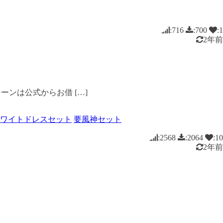
:716
:700
:1
2年前
ーンは公式からお借 […]
ワイトドレスセット
要風神セット
:2568
:2064
:10
2年前