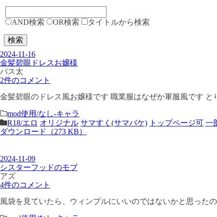
AND検索
OR検索
タイトルから検索
検索
2024-11-16
金髪碧眼ドレスお嬢様
パス太
2件のコメント
金髪碧眼のドレス風お嬢様です 職業服はなぜか軍服風です と
mod使用/なし-キャラ
R18/エロ
オリジナル
サマすく(サマバケ)
トップページ可
一
ダウンロード（273 KB）
2024-11-09
シスターフッドのモブ
アズ
4件のコメント
風袋を見ていたら、ウィンプルにいいのではないかと思ったの