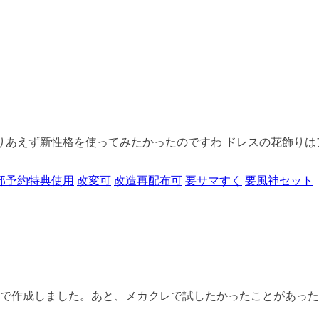
りあえず新性格を使ってみたかったのですわ ドレスの花飾りはア
部予約特典使用
改変可
改造再配布可
要サマすく
要風神セット
で作成しました。あと、メカクレで試したかったことがあったの