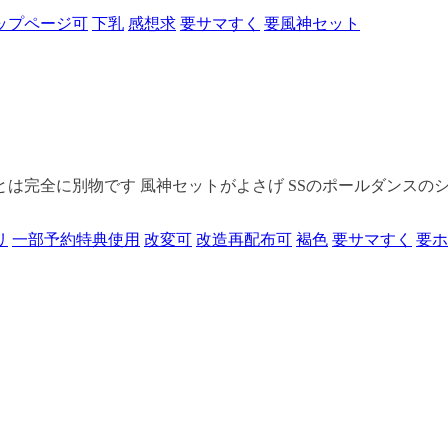
ップページ可
下乳
感想求
要サマすく
要風神セット
とは完全に別物です 風神セットがよさげ SSのポールダンスのシ
リ
一部予約特典使用
改変可
改造再配布可
褐色
要サマすく
要ホ