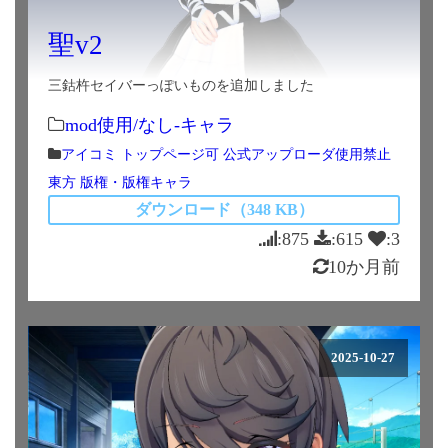
聖v2
三鈷杵セイバーっぽいものを追加しました
mod使用/なし-キャラ
アイコミ
トップページ可
公式アップローダ使用禁止
東方
版権・版権キャラ
ダウンロード（348 KB）
:875
:615
:3
10か月前
2025-10-27