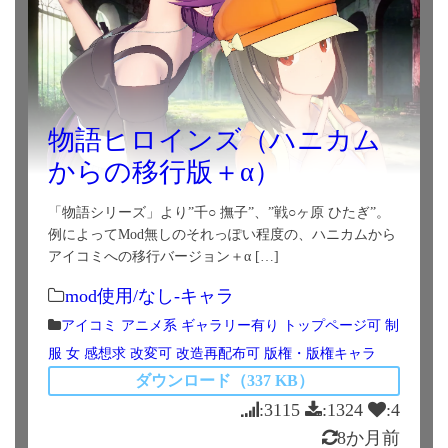
物語ヒロインズ（ハニカム
からの移行版＋α）
「物語シリーズ」より”千○ 撫子”、”戦○ヶ原 ひたぎ”。
例によってMod無しのそれっぽい程度の、ハニカムから
アイコミへの移行バージョン＋α […]
mod使用/なし-キャラ
アイコミ
アニメ系
ギャラリー有り
トップページ可
制
服
女
感想求
改変可
改造再配布可
版権・版権キャラ
ダウンロード（337 KB）
:3115
:1324
:4
8か月前