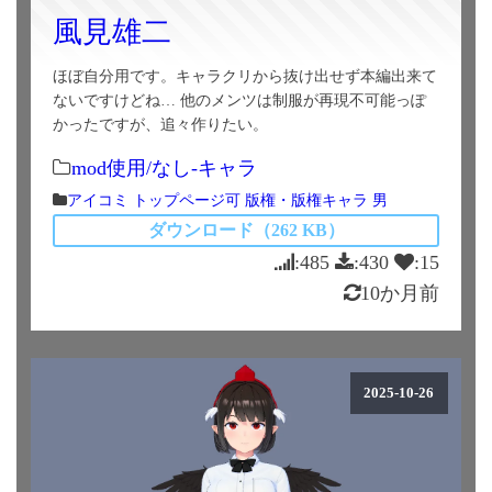
風見雄二
ほぼ自分用です。キャラクリから抜け出せず本編出来て
ないですけどね… 他のメンツは制服が再現不可能っぽ
かったですが、追々作りたい。
mod使用/なし-キャラ
アイコミ
トップページ可
版権・版権キャラ
男
ダウンロード（262 KB）
:485
:430
:15
10か月前
2025-10-26