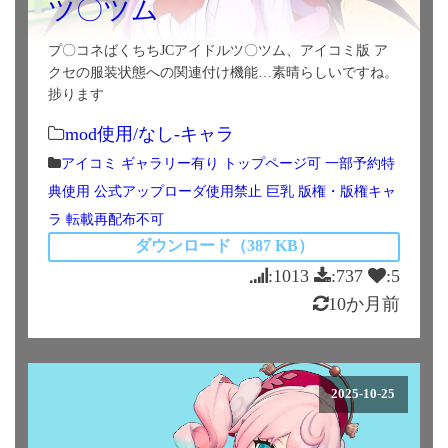
ツ〇ツム
プ〇コネばくちちJCアイドルツ〇ツム、アイコミ版 ア
クセの服装状態への関連付け機能…素晴らしいですね。
捗ります
mod使用/なし-キャラ
アイコミ
ギャラリー有り
トップページ可
一部予約特
典使用
公式アップローダ使用禁止
巨乳
版権・版権キャ
ラ
転載再配布不可
ダウンロード（387 KB）
:1013
:737
:5
10か月前
2025-10-25