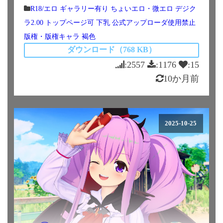
R18/エロ
ギャラリー有り
ちょいエロ・微エロ
デジク
ラ2.00
トップページ可
下乳
公式アップローダ使用禁止
版権・版権キャラ
褐色
ダウンロード（768 KB）
:2557
:1176
:15
10か月前
2025-10-25