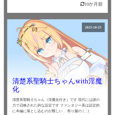
10か月前
2025-10-25
清楚系聖騎士ちゃんwith淫魔
化
清楚系聖騎士ちゃん（淫魔化付き）です 現代には謎の
力で召喚された的な設定です ファンタジー系は設定的
に本編に落とし込むのが難しい… 祭り服の […]