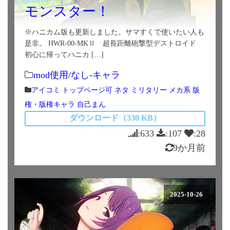
モンスター！
※ハニカム版も更新しました。サマすくで使いたい人も
是非。 HWR-00-MKⅡ 超長距離砲撃型デストロイド
初心に帰ってハニカ […]
mod使用/なし-キャラ
アイコミ
トップページ可
ネタ
ミリタリー
メカ系
版
権・版権キャラ
自己まん
ダウンロード（330 KB）
:633
:107
:28
9か月前
2025-10-26