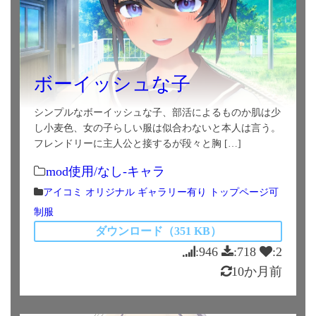
ボーイッシュな子
シンプルなボーイッシュな子、部活によるものか肌は少
し小麦色、女の子らしい服は似合わないと本人は言う。
フレンドリーに主人公と接するが段々と胸 […]
mod使用/なし-キャラ
アイコミ
オリジナル
ギャラリー有り
トップページ可
制服
ダウンロード（351 KB）
:946
:718
:2
10か月前