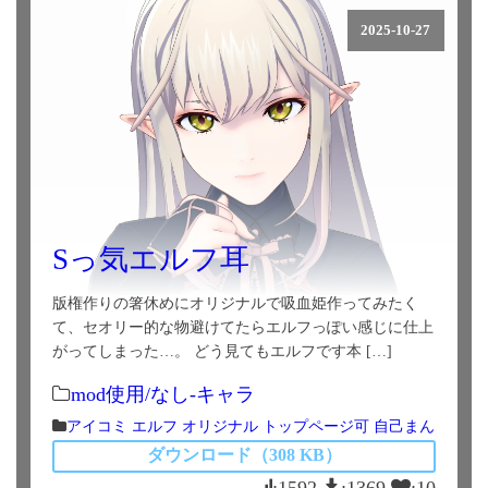
2025-10-27
Sっ気エルフ耳
版権作りの箸休めにオリジナルで吸血姫作ってみたく
て、セオリー的な物避けてたらエルフっぽい感じに仕上
がってしまった…。 どう見てもエルフです本 […]
mod使用/なし-キャラ
アイコミ
エルフ
オリジナル
トップページ可
自己まん
ダウンロード（308 KB）
:1592
:1369
:10