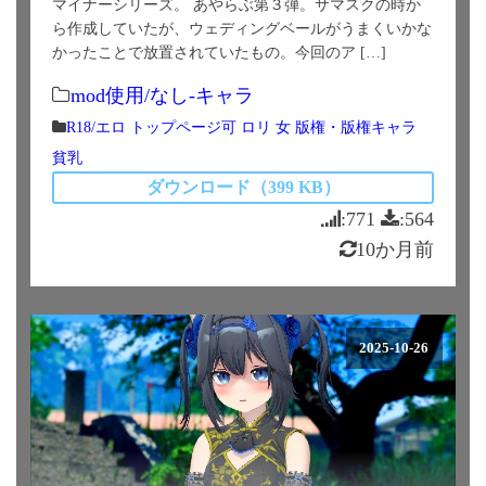
マイナーシリーズ。 あやらぶ第３弾。サマスクの時か
ら作成していたが、ウェディングベールがうまくいかな
かったことで放置されていたもの。今回のア […]
mod使用/なし-キャラ
R18/エロ
トップページ可
ロリ
女
版権・版権キャラ
貧乳
ダウンロード（399 KB）
:771
:564
10か月前
2025-10-26