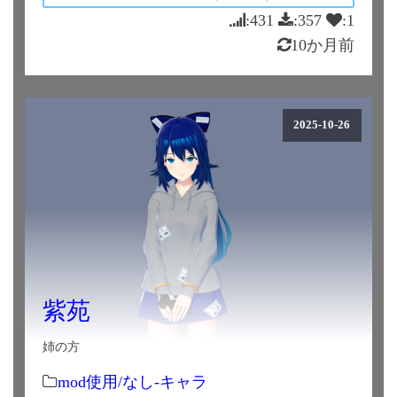
:431
:357
:1
10か月前
2025-10-26
紫苑
姉の方
mod使用/なし-キャラ