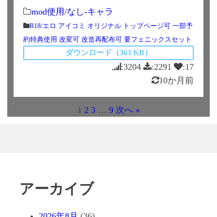
mod使用/なし-キャラ
R18/エロ
アイコミ
オリジナル
トップページ可
一部予
約特典使用
改変可
改造再配布可
要フェニックスセット
ダウンロード（363 KB）
:3204
:2291
:17
10か月前
1
2
3
…
9
次へ »
アーカイブ
2026年8月
(36)