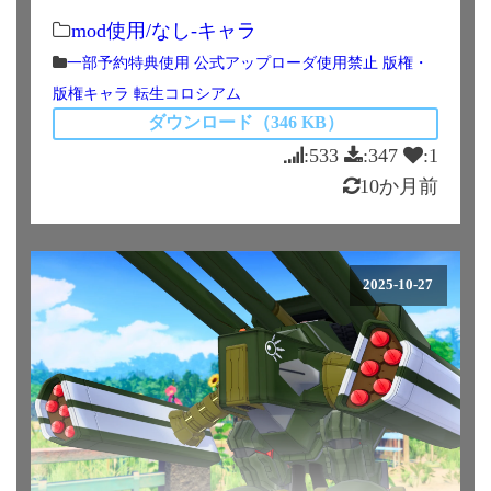
mod使用/なし-キャラ
一部予約特典使用
公式アップローダ使用禁止
版権・
版権キャラ
転生コロシアム
ダウンロード（346 KB）
:533
:347
:1
10か月前
2025-10-27