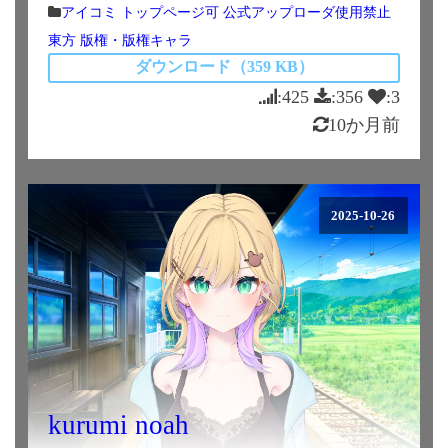
アイコミ
トップページ可
公式アップローダ使用禁止
東方
版権・版権キャラ
ダウンロード（359 KB）
:425
:356
:3
10か月前
2025-10-26
kurumi noah