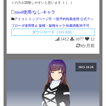
トの方が調整しやすいと思います ト […]
mod使用/なし-キャラ
アイコミ
トップページ可
一部予約特典使用
公式アッ
プローダ使用禁止
版権・版権キャラ
転載再配布不可
ダウンロード（335 KB）
:1412
:1077
:12
9か月前
2025-10-28