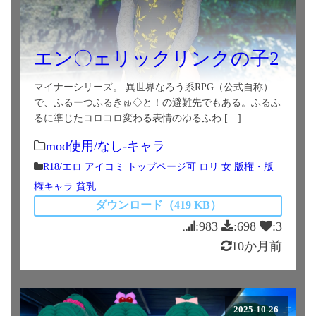
エン〇ェリックリンクの子2
マイナーシリーズ。 異世界なろう系RPG（公式自称）
で、ふるーつふるきゅ◇と！の避難先でもある。ふるふ
るに準じたコロコロ変わる表情のゆるふわ […]
mod使用/なし-キャラ
R18/エロ
アイコミ
トップページ可
ロリ
女
版権・版
権キャラ
貧乳
ダウンロード（419 KB）
:983
:698
:3
10か月前
2025-10-26