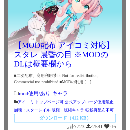
【MOD配布 アイコミ対応】
スタレ 晨昏の目 ※MODの
DLは概要欄から
■二次配布、商用利用禁止 Not for redistribution,
Commercial use prohibited ■MODの利用 […]
mod使用/あり-キャラ
アイコミ
トップページ可
公式アップローダ使用禁止
崩壊：スターレイル
版権・版権キャラ
転載再配布不可
ダウンロード（412 KB）
:7723
:2581
:16