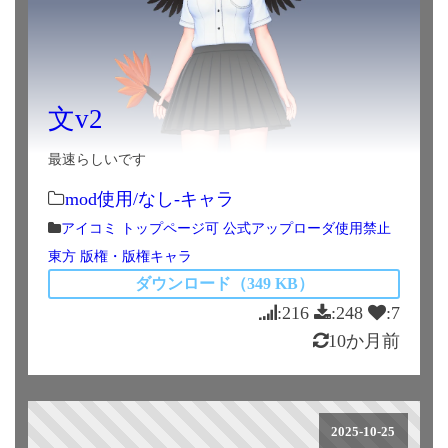
文v2
最速らしいです
mod使用/なし-キャラ
アイコミ
トップページ可
公式アップローダ使用禁止
東方
版権・版権キャラ
ダウンロード（349 KB）
:216
:248
:7
10か月前
2025-10-25