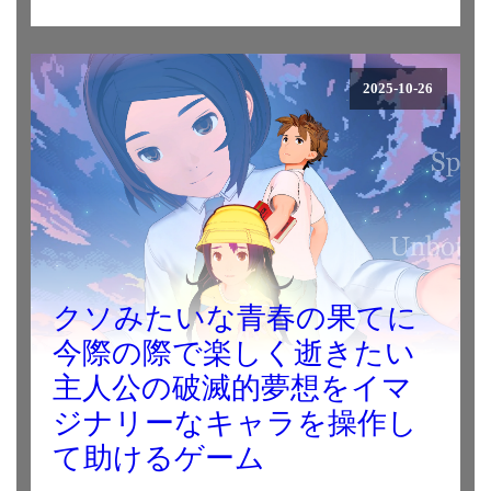
2025-10-26
クソみたいな青春の果てに
今際の際で楽しく逝きたい
主人公の破滅的夢想をイマ
ジナリーなキャラを操作し
て助けるゲーム