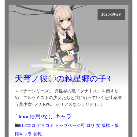
2025-10-29
天穹ノ彼〇の錬星郷の子3
マイナーシリーズ。 異世界の敵『タナトス』を倒すた
め、アルケミストの少女たちと共に戦っていく悲壮感漂
う美少女×メカRPG。シリアスなシナリオ […]
mod使用/なし-キャラ
R18/エロ
アイコミ
トップページ可
ロリ
女
版権・版
権キャラ
貧乳