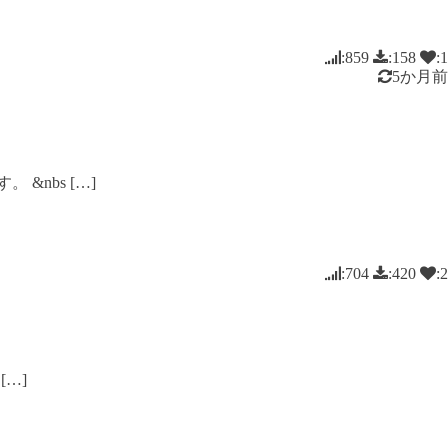
:859
:158
:1
5か月前
nbs […]
:704
:420
:2
[…]