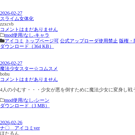
2026-02-27
スライム女体化
zzxcvb
コメントはまだありません
mod使用/なし-キャラ
アイコミ
トップページ可
公式アップローダ使用禁止
版権・
ダウンロード（364 KB）
2026-02-27
魔法少女スター☆コムスメ
bobu
コメントはまだありません
4人の小むす・・・少女が悪を倒すために魔法少女に変身し戦う
mod使用/なし-シーン
ダウンロード（3 MB）
2026-02-26
ナ〇 アイコミver
ほたるん