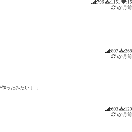
:796
:1151
:15
5か月前
:807
:268
5か月前
ったみたい […]
:603
:120
5か月前