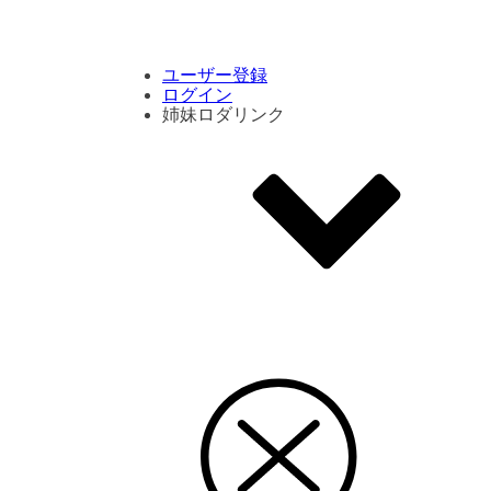
コメント数ランキング
PVランキング
ボタン別ランキング
エモーションボタンランキング
DLランキング
ユーザー登録
ログイン
姉妹ロダリンク
エモクリ
コイカツサンシャイン
ハニセレ2