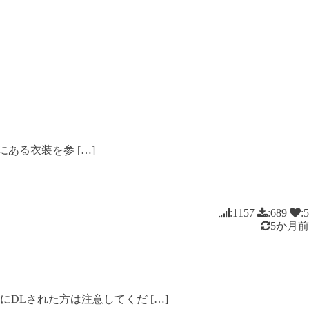
る衣装を参 […]
:1157
:689
:5
5か月前
Lされた方は注意してくだ […]