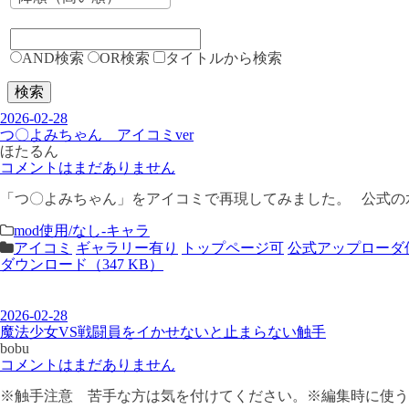
AND検索
OR検索
タイトルから検索
検索
2026-02-28
つ〇よみちゃん アイコミver
ほたるん
コメントはまだありません
「つ〇よみちゃん」をアイコミで再現してみました。 公式の水
mod使用/なし-キャラ
アイコミ
ギャラリー有り
トップページ可
公式アップローダ
ダウンロード（347 KB）
2026-02-28
魔法少女VS戦闘員をイかせないと止まらない触手
bobu
コメントはまだありません
※触手注意 苦手な方は気を付けてください。※編集時に使うア