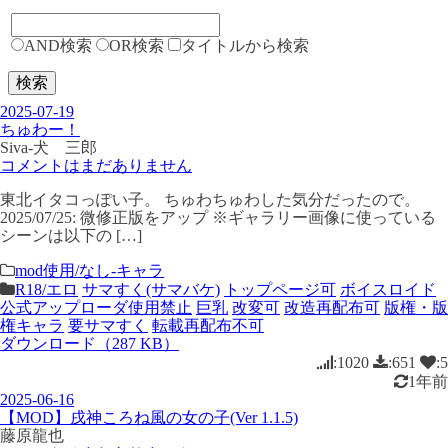
AND検索
OR検索
タイトルから検索
検索
2025-07-19
ちゅわー！
Siva-犬 三郎
コメントはまだありません
東北イタコっぽい子。 ちゅわちゅわした気分だったので。
2025/07/25: 微修正版をアップ ※ギャラリー画像に使っている
シーンは以下の […]
mod使用/なし-キャラ
R18/エロ
サマすく(サマバケ)
トップページ可
ボイスロイド
公式アップローダ使用禁止
巨乳
改変可
改造再配布可
版権・版
権キャラ
要サマすく
転載再配布不可
ダウンロード（287 KB）
:1020
:651
:5
1年前
2025-06-16
【MOD】戌神ころね風の女の子(Ver 1.1.5)
藤原龍也