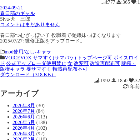
:777
:365
:1
2024-09-21
春日部のギャル
Siva-犬 三郎
コメントはまだありません
春日部つむぎっぽい子 役職着で従姉妹っぽくなります
2025/07/27: 微修正版をアップロード。
mod使用/なし-キャラ
VOICEVOX
サマすく(サマバケ)
トップページ可
ボイスロイ
ド
公式アップローダ使用禁止
女
改変可
改造再配布可
版権・
版権キャラ
要サマすく
転載再配布不可
ダウンロード（318 KB）
:1992
:1850
:32
1年前
アーカイブ
2026年8月
(30)
2026年7月
(84)
2026年6月
(113)
2026年5月
(138)
2026年4月
(102)
2026年3月
(92)
2026年2月
(110)