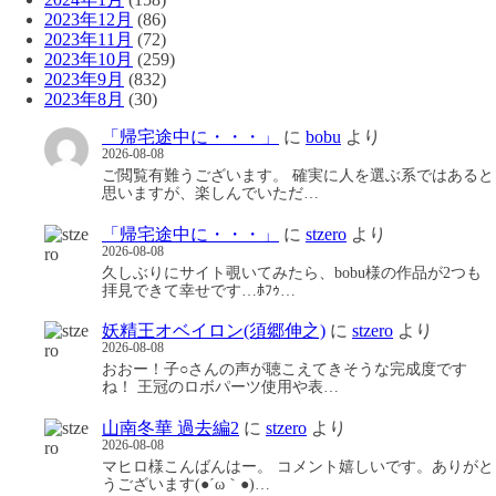
2023年12月
(86)
2023年11月
(72)
2023年10月
(259)
2023年9月
(832)
2023年8月
(30)
「帰宅途中に・・・」
に
bobu
より
2026-08-08
ご閲覧有難うございます。 確実に人を選ぶ系ではあると
思いますが、楽しんでいただ…
「帰宅途中に・・・」
に
stzero
より
2026-08-08
久しぶりにサイト覗いてみたら、bobu様の作品が2つも
拝見できて幸せです…ﾎﾌｩ…
妖精王オベイロン(須郷伸之)
に
stzero
より
2026-08-08
おおー！子○さんの声が聴こえてきそうな完成度です
ね！ 王冠のロボパーツ使用や表…
山南冬華 過去編2
に
stzero
より
2026-08-08
マヒロ様こんばんはー。 コメント嬉しいです。ありがと
うございます(●´ω｀●)…