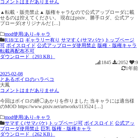
コメントはまだありません
▲転載・販売禁止▲ 版権キャラなので公式アップローダに載
せるのは控えてください。 現在はpixiv、勝手ロダ、公式アッ
プローダ(オリジナルだ […]
mod使用/あり-キャラ
R18/エロ
ギャラリー有り
サマすく(サマバケ)
トップページ
可
ボイスロイド
公式アップローダ使用禁止
版権・版権キャラ
転載再配布不可
ダウンロード（293 KB）
:1845
:2052
:9
1年前
2025-02-08
とあるボイロのハラペコ
大鳳
コメントはまだありません
今回はボイロの紲◯あかりを作りました 当キャラには適当様
のMOD https://www.pixiv.net/artworks/113524 […]
mod使用/あり-キャラ
サマすく(サマバケ)
トップページ可
ボイスロイド
公式アッ
プローダ使用禁止
巨乳
版権・版権キャラ
ダウンロード（262 KB）