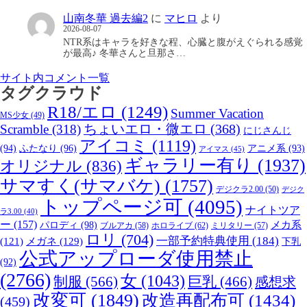
山南冬華 過去編2
に
マヒロ
より
2026-08-07
NTR系はキャラを好きな程、心臓と腹がえぐられる感覚
が最高♪ 冬華さんと旦那さ…
サイト内コメント一覧
タグクラウド
R18/エロ
(1249)
Summer Vacation
MS少女
(49)
Scramble
(318)
ちょいエロ・微エロ
(368)
にじさんじ
アイコミ
(1119)
(94)
ふたなり
(96)
アニメ系
(93)
アイマス
(45)
ギャラリー有り
(1937)
オリジナル
(836)
サマすく(サマバケ)
(1757)
デジクラ2.00
(50)
デジク
トップページ可
(4095)
ナイトツア
ラ3.00
(40)
ー
(157)
パロディ
(98)
メカ系
ブルアカ
(58)
ホロライブ
(62)
ミリタリー
(57)
ロリ
(704)
一部予約特典使用
(184)
メガネ
(129)
(121)
下乳
公式アップローダ使用禁止
(92)
(2766)
女
(1043)
制服
(566)
巨乳
(466)
感想求
改変可
(1849)
改造再配布可
(1434)
(459)