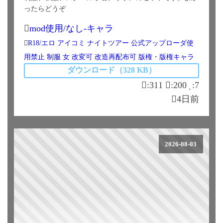
ったらどうぞ
mod使用/なし-キャラ
R18/エロ
アイコミ
ナイトツアー
公式アップローダ使
用禁止
制服
女
改変可
改造再配布可
版権・版権キャラ
ダウンロード（328 KB）
:311
:200
:7
4日前
2026-08-03