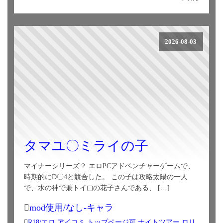
2026-08-03
タマユ〇ミライの子
マイナーシリーズ？ エロPCアドベンチャーゲームで、
時期的にD〇4と競合した。 この子は攻略太陽の一人
で、水の神で兼トイ▢の花子さんである、 […]
mod使用/なし-キャラ
R18/エロ
アイコミ
トップページ可
ナイトツアー
ロリ