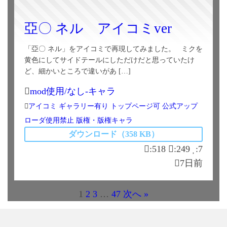
亞〇 ネル アイコミver
「亞〇 ネル」をアイコミで再現してみました。 ミクを
黄色にしてサイドテールにしただけだと思っていたけ
ど、細かいところで違いがあ […]
mod使用/なし-キャラ
アイコミ
ギャラリー有り
トップページ可
公式アップ
ローダ使用禁止
版権・版権キャラ
ダウンロード（358 KB）
:518
:249
:7
7日前
1
2
3
…
47
次へ »