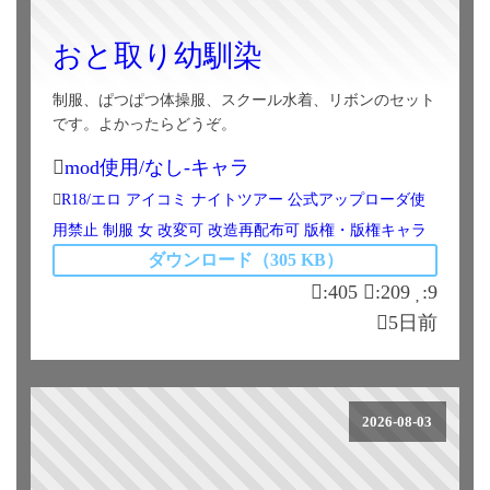
おと取り幼馴染
制服、ぱつぱつ体操服、スクール水着、リボンのセット
です。よかったらどうぞ。
mod使用/なし-キャラ
R18/エロ
アイコミ
ナイトツアー
公式アップローダ使
用禁止
制服
女
改変可
改造再配布可
版権・版権キャラ
ダウンロード（305 KB）
:405
:209
:9
5日前
2026-08-03