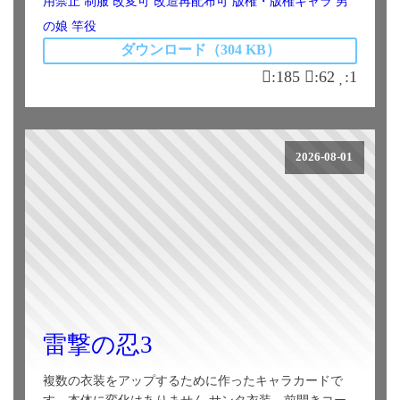
用禁止
制服
改変可
改造再配布可
版権・版権キャラ
男
の娘
竿役
ダウンロード（304 KB）
:185
:62
:1
2026-08-01
雷撃の忍3
複数の衣装をアップするために作ったキャラカードで