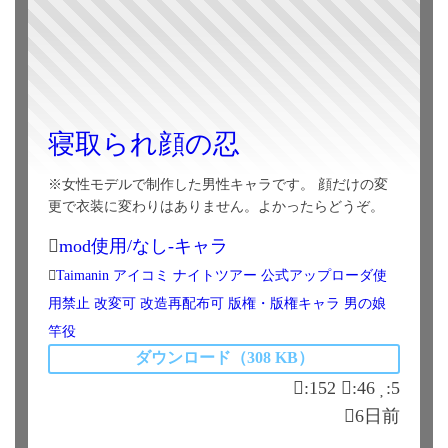
寝取られ顔の忍
※女性モデルで制作した男性キャラです。 顔だけの変
更で衣装に変わりはありません。よかったらどうぞ。
mod使用/なし-キャラ
Taimanin
アイコミ
ナイトツアー
公式アップローダ使
用禁止
改変可
改造再配布可
版権・版権キャラ
男の娘
竿役
ダウンロード（308 KB）
:152
:46
:5
6日前