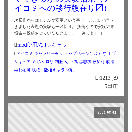
イコミへの移行版在り〼）
次回作からはモデルが変更という事で、ここまで行って
きました表題の実験も一区切り。 折角なので実験結果
報告を投稿させていただきます。 （例によ […]
mod使用/なし-キャラ
アイコミ
ギャラリー有り
トップページ可
ふたなり
プ
リキュア
メガネ
ロリ
制服
女
巨乳
感想求
改変可
改造
再配布可
版権・版権キャラ
貧乳
:1213
:9
5日前
2026-08-02