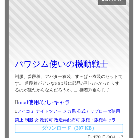
パワジム使いの機動戦士
制服、普段着、アバター衣装、す～ぱ～衣装のセットで
す。 普段着がアレなのは服に部品が引っかかったりす
るのが嫌だからなんだろうか…。接着剤垂ら […]
mod使用/なし-キャラ
アイコミ
ナイトツアー
メカ系
公式アップローダ使用
禁止
制服
女
改変可
改造再配布可
版権・版権キャラ
ダウンロード（307 KB）
:478
:304
:7