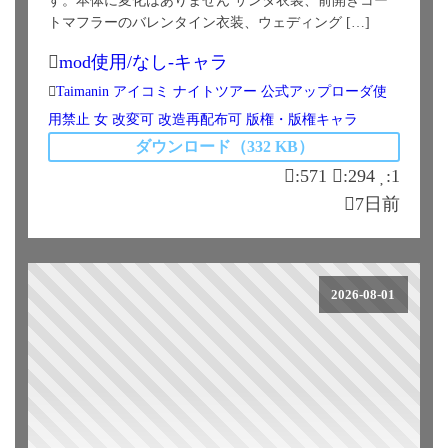
す。本体に変化はありません サンタ衣装、前開きコー
トマフラーのバレンタイン衣装、ウェディング […]
mod使用/なし-キャラ
Taimanin
アイコミ
ナイトツアー
公式アップローダ使
用禁止
女
改変可
改造再配布可
版権・版権キャラ
ダウンロード（332 KB）
:571
:294
:1
7日前
2026-08-01