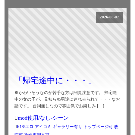
2026-08-07
「帰宅途中に・・・」
※かわいそうなのが苦手な方は閲覧注意です。 帰宅途
中の女の子が、見知らぬ男達に連れ去られて・・・なお
話です。 台詞無しなので雰囲気でお楽しみ […]
mod使用/なし-シーン
R18/エロ
アイコミ
ギャラリー有り
トップページ可
改
変可
改造再配布可