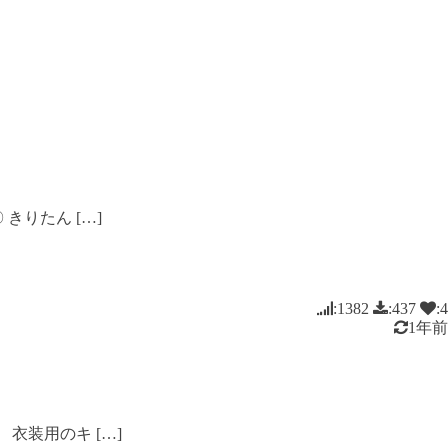
りたん […]
:1382
:437
:4
1年前
衣装用のキ […]