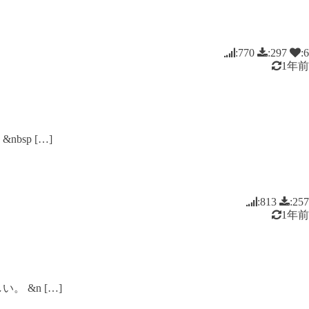
:770
:297
:6
1年前
sp […]
:813
:257
1年前
 &n […]