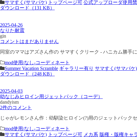
サマすく(サマバケ)
トップページ可
公式アップローダ使用
ダウンロード（131 KB）
2025-04-26
なりた耐震
gin
コメントはまだありません
同室のママはアズさん作の サマすくクリーク - ハニカム勝手
mod使用/なし-コーディネート
Summer Vacation Scramble
ギャラリー有り
サマすく(サマバケ)
ダウンロード（248 KB）
2025-04-03
幼なじみヒロイン用ジェットパック（コーデ）
dandyism
2件のコメント
じゃがレモンさん作：幼馴染ヒロイン(?)用のジェットパックセッ
mod使用/なし-コーディネート
サマすく(サマバケ)
トップページ可
メカ系
版権・版権キャ