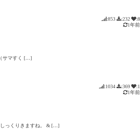
:853
:232
:8
1年前
マすく […]
:1034
:369
:1
1年前
くりきますね。 & […]