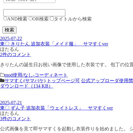
AND検索
OR検索
タイトルから検索
検索
2025-07-22
東〇 きりたん 追加衣装「メイド服」 サマすくver
ほたるん
2件のコメント
きりたんの誕生日お祝い画像で使用した衣装です。 包丁の位置が
mod使用/なし-コーディネート
サマすく(サマバケ)
トップページ可
公式アップローダ使用
ダウンロード（134 KB）
2025-07-21
東〇 ずん子 追加衣装「ウェイトレス」 サマすくver
ほたるん
3件のコメント
公式画像を見て即サマすくを起動し衣装作りを始めました。 シ