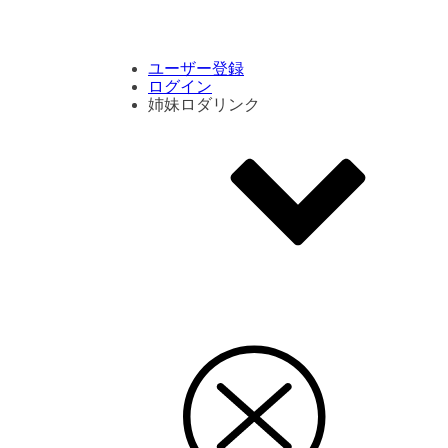
コメント数ランキング
PVランキング
ボタン別ランキング
エモーションボタンランキング
DLランキング
ユーザー登録
ログイン
姉妹ロダリンク
エモクリ
コイカツサンシャイン
ハニセレ2