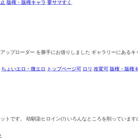
禁止
版権・版権キャラ
要サマすく
にアップローダー を勝手にお借りしました ギャラリーにあるキャ
ちょいエロ・微エロ
トップページ可
ロリ
改変可
版権・版権
トです。 幼馴染ヒロイン(?) いろんなところを削っていますの
ラ