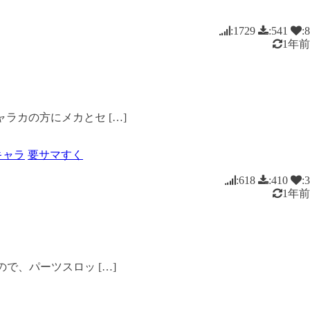
:1729
:541
:8
1年前
ラカの方にメカとセ […]
キャラ
要サマすく
:618
:410
:3
1年前
で、パーツスロッ […]