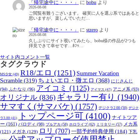
「帰宅途中に・・・」
に
bobu
より
2026-08-08
ご閲覧有難うございます。 確実に人を選ぶ系ではあると
思いますが、楽しんでいただ…
「帰宅途中に・・・」
に
stzero
より
2026-08-08
久しぶりにサイト覗いてみたら、bobu様の作品が2つも
拝見できて幸せです…ﾎﾌｩ…
サイト内コメント一覧
タグクラウド
R18/エロ
(1251)
Summer Vacation
MS少女
(49)
Scramble
(319)
ちょいエロ・微エロ
(368)
にじさんじ
アイコミ
(1125)
(94)
ふたなり
(96)
アニメ系
(93)
アイマス
(47)
ギャラリー有り
(1940)
オリジナル
(836)
サマすく(サマバケ)
(1757)
デジクラ2.00
(50)
デジク
トップページ可
(4100)
ナイトツア
ラ3.00
(41)
ー
(161)
パロディ
(98)
メカ系
ブルアカ
(58)
ホロライブ
(62)
ミリタリー
(57)
ロリ
(707)
一部予約特典使用
(184)
メガネ
(129)
(121)
下乳
公式アップローダ使用禁止