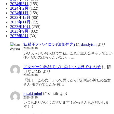
2024年3月
(155)
2024年2月
(122)
2024年1月
(158)
2023年12月
(86)
2023年11月
(72)
2023年10月
(259)
2023年9月
(832)
2023年8月
(30)
妖精王オベイロン(須郷伸之)
に
dandyism
より
2026-08-10
いやぁ～いい悪人顔ですね。これが主人公キャラでしか
使えないのはもったいない… …
乙女ゲー〇界はモブに厳しい世界ですの子
に
情
けないMS
より
2026-08-10
「誰よ！この女！」って思ったら1期10話の神社の巫女
さん(モブ?)でしたか 確…
tosaki mimi
に
satistic
より
2026-08-10
いつもありがとうございます！めっさんもお願いしま
す！！