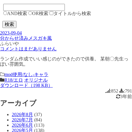
AND検索
OR検索
タイトルから検索
検索
2023-09-04
分からせ済みメスガキ風
ふらいや
コメントはまだありません
ランダム作成でいい感じのができたので供養。 某朝〇先生っ
ぽい雰囲気。
mod使用/なし-キャラ
R18/エロ
オリジナル
ダウンロード（198 KB）
:852
:791
3年前
アーカイブ
2026年8月
(37)
2026年7月
(84)
2026年6月
(113)
2026年5月
(138)