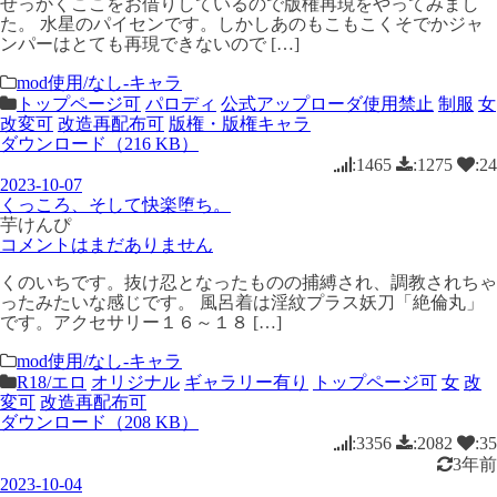
せっかくここをお借りしているので版権再現をやってみまし
た。 水星のパイセンです。しかしあのもこもこくそでかジャ
ンパーはとても再現できないので […]
mod使用/なし-キャラ
トップページ可
パロディ
公式アップローダ使用禁止
制服
女
改変可
改造再配布可
版権・版権キャラ
ダウンロード（216 KB）
:1465
:1275
:24
2023-10-07
くっころ、そして快楽堕ち。
芋けんぴ
コメントはまだありません
くのいちです。抜け忍となったものの捕縛され、調教されちゃ
ったみたいな感じです。 風呂着は淫紋プラス妖刀「絶倫丸」
です。アクセサリー１６～１８ […]
mod使用/なし-キャラ
R18/エロ
オリジナル
ギャラリー有り
トップページ可
女
改
変可
改造再配布可
ダウンロード（208 KB）
:3356
:2082
:35
3年前
2023-10-04