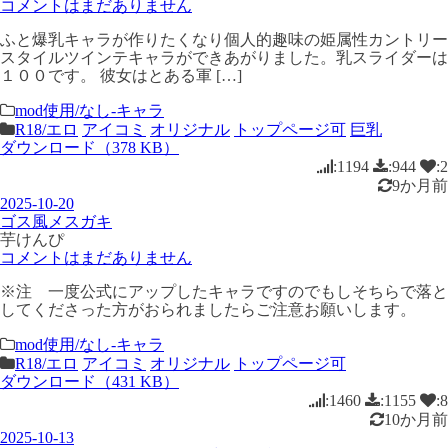
コメントはまだありません
ふと爆乳キャラが作りたくなり個人的趣味の姫属性カントリー
スタイルツインテキャラができあがりました。乳スライダーは
１００です。 彼女はとある軍 […]
mod使用/なし-キャラ
R18/エロ
アイコミ
オリジナル
トップページ可
巨乳
ダウンロード（378 KB）
:1194
:944
:2
9か月前
2025-10-20
ゴス風メスガキ
芋けんぴ
コメントはまだありません
※注 一度公式にアップしたキャラですのでもしそちらで落と
してくださった方がおられましたらご注意お願いします。
mod使用/なし-キャラ
R18/エロ
アイコミ
オリジナル
トップページ可
ダウンロード（431 KB）
:1460
:1155
:8
10か月前
2025-10-13