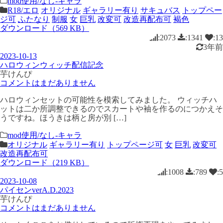
mod使用/なし-キャラ
R18/エロ
オリジナル
ギャラリー有り
サキュバス
トップペー
ジ可
ふたなり
制服
女
巨乳
改変可
改造再配布可
褐色
ダウンロード（569 KB）
:2073
:1341
:13
3年前
2023-10-13
ハロウィンウィッチ配信記念
芋けんぴ
コメントはまだありません
ハロウィンセットの可能性を模索してみました。 ウィッチハ
ットは二か所調整できるのでスカートや袖を作るのにつかえそ
うですね。ほうきは柄と房が別 […]
mod使用/なし-キャラ
オリジナル
ギャラリー有り
トップページ可
女
巨乳
改変可
改造再配布可
ダウンロード（219 KB）
:1008
:789
:5
2023-10-08
パイセンverA.D.2023
芋けんぴ
コメントはまだありません