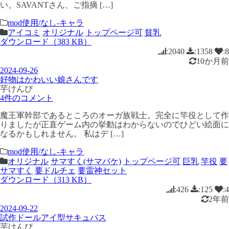
い。SAVANTさん、ご指摘 […]
mod使用/なし-キャラ
アイコミ
オリジナル
トップページ可
貧乳
ダウンロード（383 KB）
:2040
:1358
:8
10か月前
2024-09-26
好物はかわいい娘さんです
芋けんぴ
4件のコメント
魔王軍幹部であるところのオーガ族戦士。完全に竿役として作
りましたが正直ゲーム内の挙動はわからないのでひどい絵面に
なるかもしれません。 私はデ […]
mod使用/なし-キャラ
オリジナル
サマすく(サマバケ)
トップページ可
巨乳
竿役
要
サマすく
要ドルチェ
要雷神セット
ダウンロード（313 KB）
:426
:125
:4
2年前
2024-09-22
試作ドールアイ型サキュバス
芋けんぴ