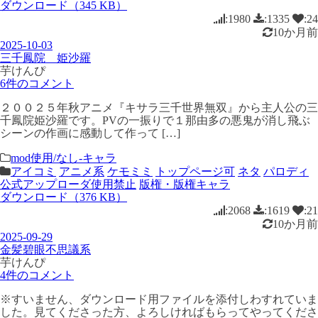
ダウンロード（345 KB）
:1980
:1335
:24
10か月前
2025-10-03
三千鳳院 姫沙羅
芋けんぴ
6件のコメント
２００２５年秋アニメ『キサラ三千世界無双』から主人公の三
千鳳院姫沙羅です。PVの一振りで１那由多の悪鬼が消し飛ぶ
シーンの作画に感動して作って […]
mod使用/なし-キャラ
アイコミ
アニメ系
ケモミミ
トップページ可
ネタ
パロディ
公式アップローダ使用禁止
版権・版権キャラ
ダウンロード（376 KB）
:2068
:1619
:21
10か月前
2025-09-29
金髪碧眼不思議系
芋けんぴ
4件のコメント
※すいません、ダウンロード用ファイルを添付しわすれていま
した。見てくださった方、よろしければもらってやってくださ