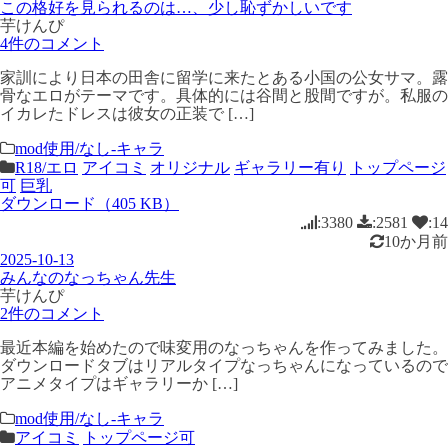
この格好を見られるのは…、少し恥ずかしいです
芋けんぴ
4件のコメント
家訓により日本の田舎に留学に来たとある小国の公女サマ。露
骨なエロがテーマです。具体的には谷間と股間ですが。私服の
イカレたドレスは彼女の正装で […]
mod使用/なし-キャラ
R18/エロ
アイコミ
オリジナル
ギャラリー有り
トップページ
可
巨乳
ダウンロード（405 KB）
:3380
:2581
:14
10か月前
2025-10-13
みんなのなっちゃん先生
芋けんぴ
2件のコメント
最近本編を始めたので味変用のなっちゃんを作ってみました。
ダウンロードタブはリアルタイプなっちゃんになっているので
アニメタイプはギャラリーか […]
mod使用/なし-キャラ
アイコミ
トップページ可