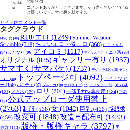
2026-08-05
コメントありがとうございます。そう言っていただける
と嬉しいです。骨の腕を動かすの…
サイト内コメント一覧
タグクラウド
R18/エロ
(1249)
Summer Vacation
MS少女
(49)
Scramble
(318)
ちょいエロ・微エロ
(368)
にじさんじ
アイコミ
(1117)
(94)
ふたなり
(96)
アニメ系
(93)
アイマス
(44)
ギャラリー有り
(1937)
オリジナル
(835)
サマすく(サマバケ)
(1757)
デジクラ2.00
(50)
デジク
トップページ可
(4092)
ナイトツア
ラ3.00
(40)
ー
(156)
パロディ
(97)
メカ系
ブルアカ
(58)
ホロライブ
(62)
ミリタリー
(57)
ロリ
(704)
一部予約特典使用
(184)
メガネ
(129)
(121)
下乳
公式アップローダ使用禁止
(92)
(2763)
女
(1042)
制服
(566)
巨乳
(466)
感想求
改変可
(1848)
改造再配布可
(1433)
(459)
版権・版権キャラ
(3797)
男
東方
(113)