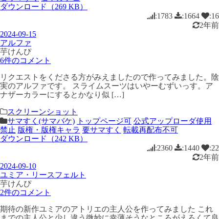
ダウンロード（269 KB）
:1783
:1664
:16
2年前
2024-09-15
アルファ
芋けんぴ
6件のコメント
リクエストをくださる方がみえましたので作ってみました。陰
実のアルファです。 スライムスーツはいやーむずいっす。ア
ナザーカラーにするとかなり似 […]
スクリーンショット
サマすく(サマバケ)
トップページ可
公式アップローダ使用
禁止
版権・版権キャラ
要サマすく
転載再配布不可
ダウンロード（242 KB）
:2360
:1440
:22
2年前
2024-09-10
ユミア・リースフェルト
芋けんぴ
2件のコメント
期待の新作ユミアのアトリエの主人公を作ってみました これ
までの主人公と少し違う微妙に幸薄そうなところがえろくて良