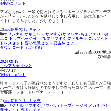
4件のコメント
アズさん作バニー娘で使われているスポーツグラスのアイデア
が素晴らしかったのでお借りして少し応用し、目の追加ハイラ
イトにしてみました。少しでも […]
mod使用/なし-キャラ
オリジナル
サキュバス
サマすく(サマバケ)
ちょいエロ・微
エロ
トップページ可
巨乳
要サマすく
要ドルチェ
要ホワイト
ドレスセット
要小悪魔セット
要雷神セット
ダウンロード（274 KB）
:2239
:1600
:19
2年前
2024-09-19
ロシア系天才少女
芋けんぴ
3件のコメント
昨今ロシアっ子が流行りのようですが、わたしも日露とか日独
ハーフネタは大好物なので便乗して作ったロシアンハーフ、多
智耶那・フョードロヴナ・スト […]
mod使用/なし-キャラ
オリジナル
サマすく(サマバケ)
トップページ可
メガネ
巨乳
要サマすく
要ドルチェ