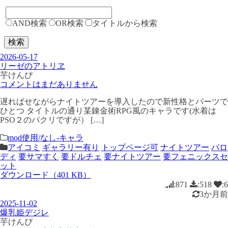
AND検索
OR検索
タイトルから検索
検索
2026-05-17
リーゼのアトリヱ
芋けんぴ
コメントはまだありません
遅ればせながらナイトツアーを導入したので新性格とパーツで
ひとつ タイトルの通り某錬金術RPG風のキャラです(水着は
PSO２のパクリですが） […]
mod使用/なし-キャラ
アイコミ
ギャラリー有り
トップページ可
ナイトツアー
パロ
ディ
要サマすく
要ドルチェ
要ナイトツアー
要フェニックスセ
ット
ダウンロード（401 KB）
:871
:518
:6
3か月前
2025-11-02
爆乳姫デジレ
芋けんぴ