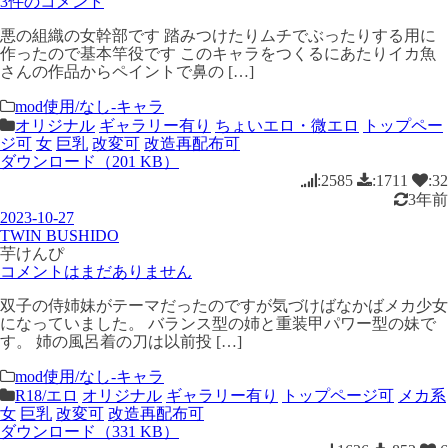
3件のコメント
悪の組織の女幹部です 踏みつけたりムチでぶったりする用に
作ったので基本竿役です このキャラをつくるにあたりイカ魚
さんの作品からペイントで鼻の […]
mod使用/なし-キャラ
オリジナル
ギャラリー有り
ちょいエロ・微エロ
トップペー
ジ可
女
巨乳
改変可
改造再配布可
ダウンロード（201 KB）
:2585
:1711
:32
3年前
2023-10-27
TWIN BUSHIDO
芋けんぴ
コメントはまだありません
双子の侍姉妹がテーマだったのですが気づけばなかばメカ少女
になっていました。 バランス型の姉と重装甲パワー型の妹で
す。 姉の風呂着の刀は以前投 […]
mod使用/なし-キャラ
R18/エロ
オリジナル
ギャラリー有り
トップページ可
メカ系
女
巨乳
改変可
改造再配布可
ダウンロード（331 KB）