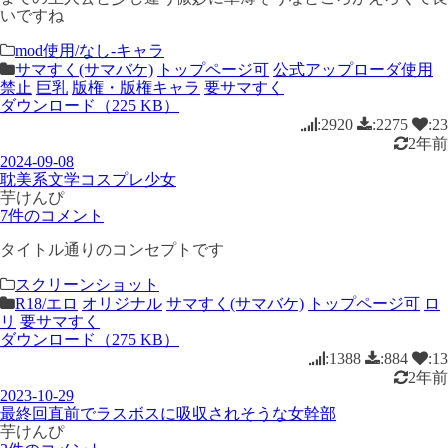
いですね
mod使用/なし-キャラ
サマすく(サマバケ)
トップページ可
公式アップローダ使用
禁止
巨乳
版権・版権キャラ
要サマすく
ダウンロード（225 KB）
:2920
:2275
:23
2年前
2024-09-08
耽美系文学コスプレ少女
芋けんぴ
7件のコメント
タイトル通りのコンセプトです
スクリーンショット
R18/エロ
オリジナル
サマすく(サマバケ)
トップページ可
ロ
リ
要サマすく
ダウンロード（275 KB）
:1388
:884
:13
2年前
2023-10-29
最終回直前でラスボスに吸収されそうな女幹部
芋けんぴ