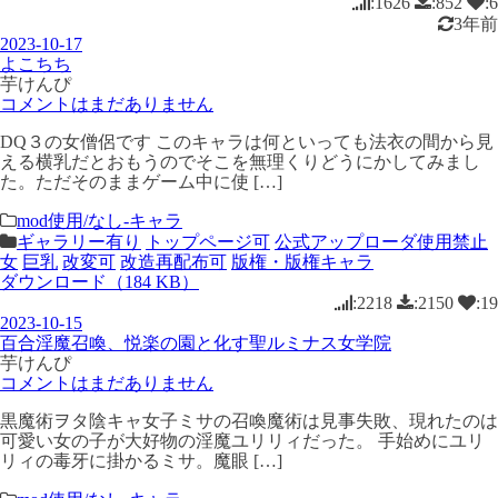
:1626
:852
:6
3年前
2023-10-17
よこちち
芋けんぴ
コメントはまだありません
DQ３の女僧侶です このキャラは何といっても法衣の間から見
える横乳だとおもうのでそこを無理くりどうにかしてみまし
た。ただそのままゲーム中に使 […]
mod使用/なし-キャラ
ギャラリー有り
トップページ可
公式アップローダ使用禁止
女
巨乳
改変可
改造再配布可
版権・版権キャラ
ダウンロード（184 KB）
:2218
:2150
:19
2023-10-15
百合淫魔召喚、悦楽の園と化す聖ルミナス女学院
芋けんぴ
コメントはまだありません
黒魔術ヲタ陰キャ女子ミサの召喚魔術は見事失敗、現れたのは
可愛い女の子が大好物の淫魔ユリリィだった。 手始めにユリ
リィの毒牙に掛かるミサ。魔眼 […]