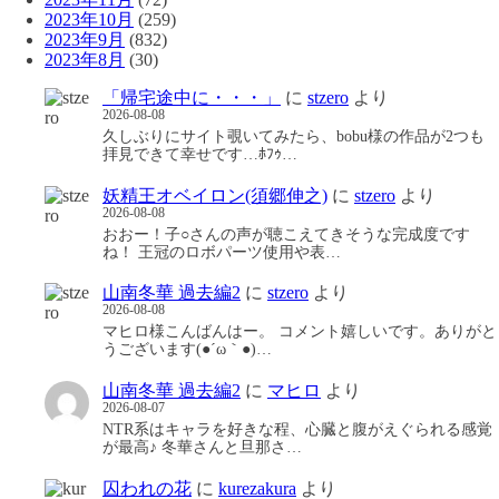
2023年10月
(259)
2023年9月
(832)
2023年8月
(30)
「帰宅途中に・・・」
に
stzero
より
2026-08-08
久しぶりにサイト覗いてみたら、bobu様の作品が2つも
拝見できて幸せです…ﾎﾌｩ…
妖精王オベイロン(須郷伸之)
に
stzero
より
2026-08-08
おおー！子○さんの声が聴こえてきそうな完成度です
ね！ 王冠のロボパーツ使用や表…
山南冬華 過去編2
に
stzero
より
2026-08-08
マヒロ様こんばんはー。 コメント嬉しいです。ありがと
うございます(●´ω｀●)…
山南冬華 過去編2
に
マヒロ
より
2026-08-07
NTR系はキャラを好きな程、心臓と腹がえぐられる感覚
が最高♪ 冬華さんと旦那さ…
囚われの花
に
kurezakura
より