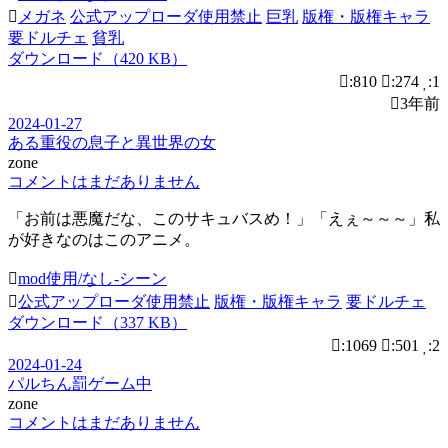
メガネ
公式アップローダ使用禁止
巨乳
版権・版権キャラ
要ドルチェ
貧乳
ダウンロード（420 KB）
:810
:274
:1
3年前
2024-01-27
ある重役の息子と異世界の女
zone
コメントはまだありません
「お前は悪魔だな、このサキュバスめ！」「えぇ～～～」私
が好きなのはこのアニメ。
mod使用/なし-シーン
公式アップローダ使用禁止
版権・版権キャラ
要ドルチェ
ダウンロード（337 KB）
:1069
:501
:2
2024-01-24
パルちん罰ゲーム中
zone
コメントはまだありません