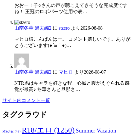
おおー！子○さんの声が聴こえてきそうな完成度です
ね！ 王冠のロボパーツ使用や表…
山南冬華 過去編2
に
stzero
より
2026-08-08
マヒロ様こんばんはー。 コメント嬉しいです。ありが
とうございます(●´ω｀●)…
山南冬華 過去編2
に
マヒロ
より
2026-08-07
NTR系はキャラを好きな程、心臓と腹がえぐられる感
覚が最高♪ 冬華さんと旦那さ…
サイト内コメント一覧
タグクラウド
R18/エロ
(1250)
Summer Vacation
MS少女
(49)