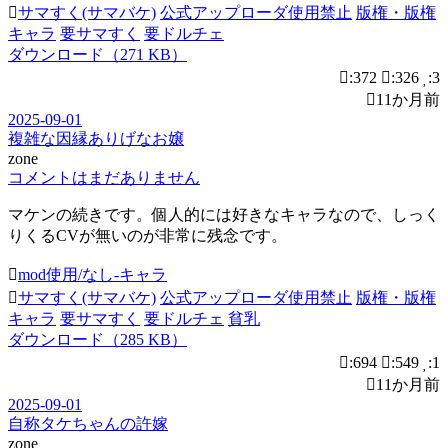
サマすく(サマバケ)
公式アップローダ使用禁止
版権・版権
キャラ
要サマすく
要ドルチェ
ダウンロード（271 KB）
:372
:326
:3
11か月前
2025-09-01
複雑な因縁ありげなお嬢
zone
コメントはまだありません
マケンの続きです。個人的には好きなキャラなので、しっく
りくるCVが無いのが非常に残念です。
mod使用/なし-キャラ
サマすく(サマバケ)
公式アップローダ使用禁止
版権・版権
キャラ
要サマすく
要ドルチェ
貧乳
ダウンロード（285 KB）
:694
:549
:1
11か月前
2025-09-01
自称タケちゃんの許嫁
zone