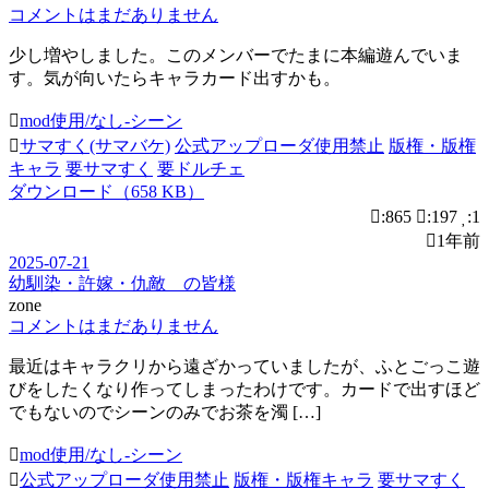
コメントはまだありません
少し増やしました。このメンバーでたまに本編遊んでいま
す。気が向いたらキャラカード出すかも。
mod使用/なし-シーン
サマすく(サマバケ)
公式アップローダ使用禁止
版権・版権
キャラ
要サマすく
要ドルチェ
ダウンロード（658 KB）
:865
:197
:1
1年前
2025-07-21
幼馴染・許嫁・仇敵 の皆様
zone
コメントはまだありません
最近はキャラクリから遠ざかっていましたが、ふとごっこ遊
びをしたくなり作ってしまったわけです。カードで出すほど
でもないのでシーンのみでお茶を濁 […]
mod使用/なし-シーン
公式アップローダ使用禁止
版権・版権キャラ
要サマすく