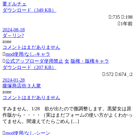
要ドルチェ
ダウンロード（349 KB）
:735
:198
1年前
2024-08-18
ダ～リン?
zone
コメントはまだありません
mod使用/なし-キャラ
公式アップローダ使用禁止
女
版権・版権キャラ
ダウンロード（207 KB）
:572
:674
:2
2024-01-28
朧塚商店街３人衆
zone
コメントはまだありません
すみません、1/28 欲が出たので微調整します。黒髪女は原
作版から・・・・（実はまだフォームの使い方がよくわかっ
てません。間違えてたらごめん […]
mod使用/なし-シーン