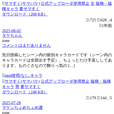
サマすく(サマバケ)
公式アップローダ使用禁止
女
版権・版
権キャラ
要サマすく
ダウンロード（268 KB）
:725
:628
:4
1年前
2025-08-02
タケちゃん
zone
コメントはまだありません
先日投稿したシーン内の個別キャラカードです（シーン内の
キャラカードは全部出す予定）。ちょっとだけ手直ししてあ
ります。ものぐさなので飾りっ気の […]
mod使用/なし-キャラ
サマすく(サマバケ)
公式アップローダ使用禁止
版権・版権
キャラ
男
要サマすく
ダウンロード（248 KB）
:179
:144
:5
2025-07-28
マケンちょめちょめ通
zone