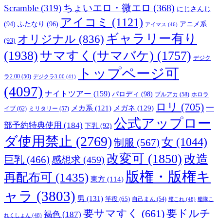
Scramble
(319)
ちょいエロ・微エロ
(368)
にじさんじ
アイコミ
(1121)
(94)
ふたなり
(96)
アニメ系
アイマス
(46)
ギャラリー有り
オリジナル
(836)
(93)
(1938)
サマすく(サマバケ)
(1757)
デジク
トップページ可
ラ2.00
(50)
デジクラ3.00
(41)
(4097)
ナイトツアー
(159)
パロディ
(98)
ブルアカ
(58)
ホロラ
ロリ
(705)
一
メガネ
(129)
メカ系
(121)
イブ
(62)
ミリタリー
(57)
公式アップロー
部予約特典使用
(184)
下乳
(92)
ダ使用禁止
(2769)
女
(1044)
制服
(567)
改変可
(1850)
改造
巨乳
(466)
感想求
(459)
版権・版権キ
再配布可
(1435)
東方
(114)
ャラ
(3803)
男
(131)
竿役
(65)
自己まん
(54)
艦これ
(48)
艦隊こ
要サマすく
(661)
要ドルチ
褐色
(187)
れくしょん
(48)