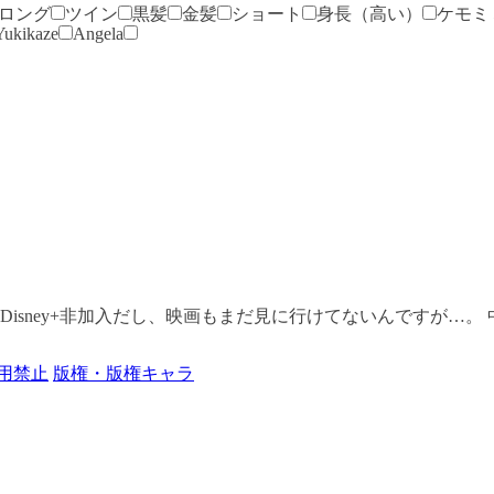
ロング
ツイン
黒髪
金髪
ショート
身長（高い）
ケモミ
Yukikaze
Angela
sney+非加入だし、映画もまだ見に行けてないんですが…。 中
用禁止
版権・版権キャラ