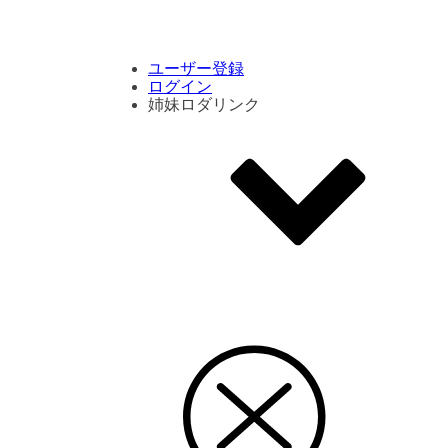
コメント数ランキング
PVランキング
ボタン別ランキング
エモーションボタンランキング
DLランキング
ユーザー登録
ログイン
姉妹ロダリンク
エモクリ
コイカツサンシャイン
ハニセレ2