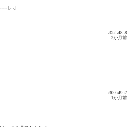
- […]
:352
:48
:8
2か月前
:300
:49
:7
1か月前