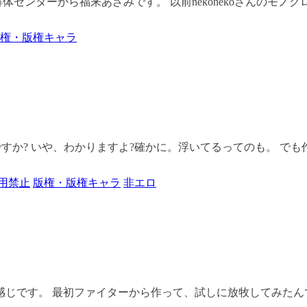
ンターから福来あざみです。 以前nekonekoさんのモノクロ
権・版権キャラ
か? いや、わかりますよ?確かに。浮いてるってのも。 でも作っ
用禁止
版権・版権キャラ
非エロ
感じです。 最初ファイターから作って、試しに放牧してみたんです