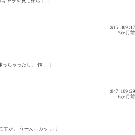
キャラを見てから […]
:915
:309
:17
5か月前
ちゃったし。 作 […]
:847
:109
:29
6か月前
が。 うーん…カッ […]