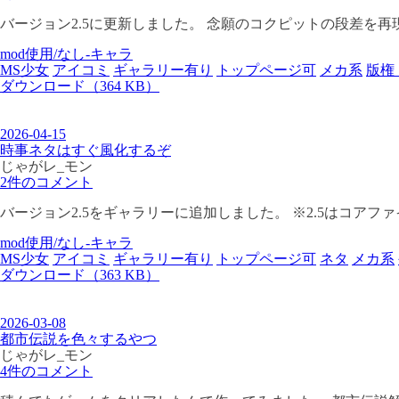
バージョン2.5に更新しました。 念願のコクピットの段差を再現しまし
mod使用/なし-キャラ
MS少女
アイコミ
ギャラリー有り
トップページ可
メカ系
版権
ダウンロード（364 KB）
2026-04-15
時事ネタはすぐ風化するぞ
じゃがレ_モン
2件のコメント
バージョン2.5をギャラリーに追加しました。 ※2.5はコアファイター付きに
mod使用/なし-キャラ
MS少女
アイコミ
ギャラリー有り
トップページ可
ネタ
メカ系
ダウンロード（363 KB）
2026-03-08
都市伝説を色々するやつ
じゃがレ_モン
4件のコメント