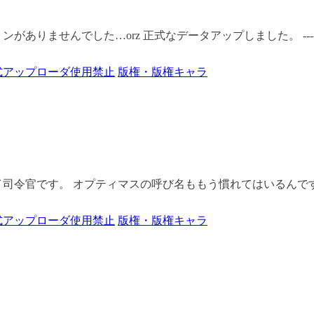
せんでした…orz 正式なデータアップしました。 ---------
式アップローダ使用禁止
版権・版権キャラ
司令官です。 オプティマスの呼び名ももう慣れてはいるんです
式アップローダ使用禁止
版権・版権キャラ