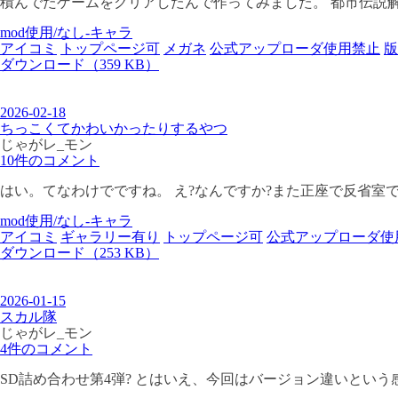
積んでたゲームをクリアしたんで作ってみました。 都市伝説解体セ
mod使用/なし-キャラ
アイコミ
トップページ可
メガネ
公式アップローダ使用禁止
版
ダウンロード（359 KB）
2026-02-18
ちっこくてかわいかったりするやつ
じゃがレ_モン
10件のコメント
はい。てなわけでですね。 え?なんですか?また正座で反省室です
mod使用/なし-キャラ
アイコミ
ギャラリー有り
トップページ可
公式アップローダ使
ダウンロード（253 KB）
2026-01-15
スカル隊
じゃがレ_モン
4件のコメント
SD詰め合わせ第4弾? とはいえ、今回はバージョン違いという