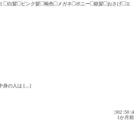
ミ
白髪
ピンク髪
褐色
メガネ
ポニー
銀髪
おさげ
エ
身の人は […]
:302
:50
:4
1か月前