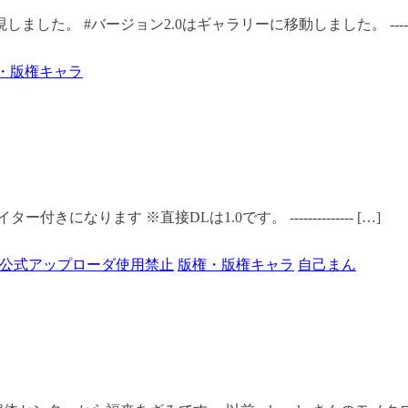
た。 #バージョン2.0はギャラリーに移動しました。 --------
・版権キャラ
なります ※直接DLは1.0です。 -------------- […]
公式アップローダ使用禁止
版権・版権キャラ
自己まん