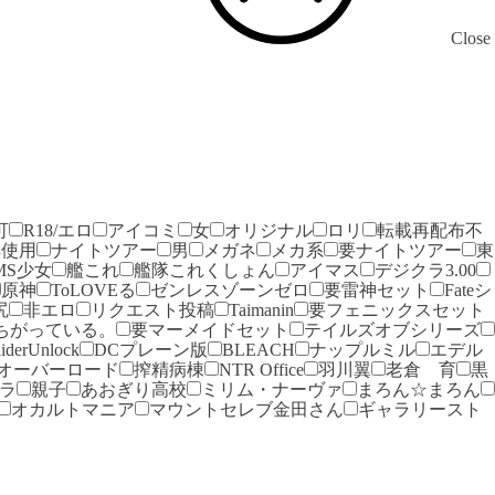
Close
可
R18/エロ
アイコミ
女
オリジナル
ロリ
転載再配布不
典使用
ナイトツアー
男
メガネ
メカ系
要ナイトツアー
東
MS少女
艦これ
艦隊これくしょん
アイマス
デジクラ3.00
原神
ToLOVEる
ゼンレスゾーンゼロ
要雷神セット
Fateシ
尻
非エロ
リクエスト投稿
Taimanin
要フェニックスセット
ちがっている。
要マーメイドセット
テイルズオブシリーズ
liderUnlock
DCプレーン版
BLEACH
ナップルミル
エデル
オーバーロード
搾精病棟
NTR Office
羽川翼
老倉 育
黒
ラ
親子
あおぎり高校
ミリム・ナーヴァ
まろん☆まろん
オカルトマニア
マウントセレブ金田さん
ギャラリースト