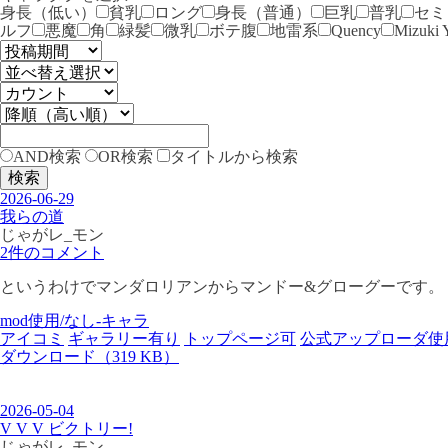
身長（低い）
貧乳
ロング
身長（普通）
巨乳
普乳
セミ
ルフ
悪魔
角
緑髪
微乳
ボテ腹
地雷系
Quency
Mizuki 
AND検索
OR検索
タイトルから検索
検索
2026-06-29
我らの道
じゃがレ_モン
2件のコメント
というわけでマンダロリアンからマンドー&グローグーです。 Di
mod使用/なし-キャラ
アイコミ
ギャラリー有り
トップページ可
公式アップローダ使
ダウンロード（319 KB）
2026-05-04
V V V ビクトリー!
じゃがレ_モン