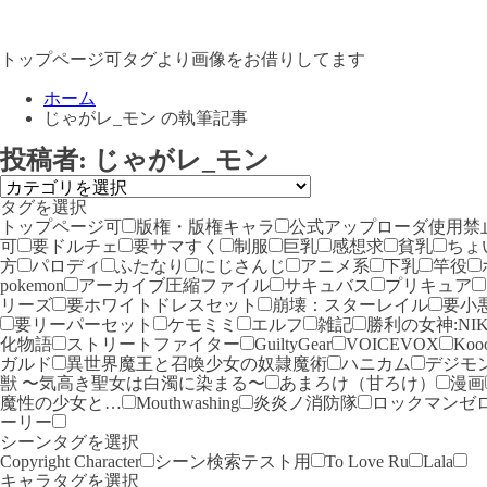
トップページ可タグより画像をお借りしてます
ホーム
じゃがレ_モン の執筆記事
投稿者:
じゃがレ_モン
タグを選択
トップページ可
版権・版権キャラ
公式アップローダ使用禁
可
要ドルチェ
要サマすく
制服
巨乳
感想求
貧乳
ちょ
方
パロディ
ふたなり
にじさんじ
アニメ系
下乳
竿役
pokemon
アーカイブ圧縮ファイル
サキュバス
プリキュア
リーズ
要ホワイトドレスセット
崩壊：スターレイル
要小
要リーパーセット
ケモミミ
エルフ
雑記
勝利の女神:NIK
化物語
ストリートファイター
GuiltyGear
VOICEVOX
Koo
ガルド
異世界魔王と召喚少女の奴隷魔術
ハニカム
デジモ
獣 〜気高き聖女は白濁に染まる〜
あまろけ（甘ろけ）
漫画
魔性の少女と…
Mouthwashing
炎炎ノ消防隊
ロックマンゼ
ーリー
シーンタグを選択
Copyright Character
シーン検索テスト用
To Love Ru
Lala
キャラタグを選択