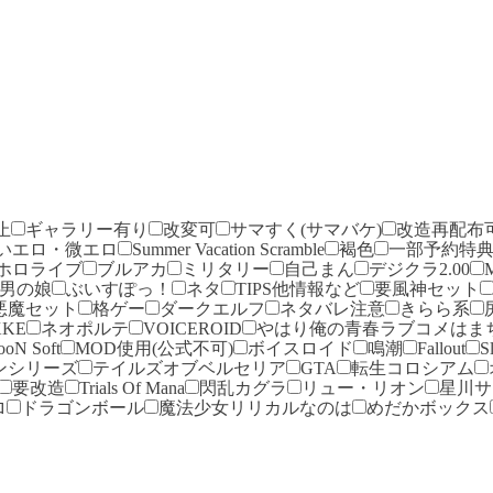
止
ギャラリー有り
改変可
サマすく(サマバケ)
改造再配布
いエロ・微エロ
Summer Vacation Scramble
褐色
一部予約特
ホロライブ
ブルアカ
ミリタリー
自己まん
デジクラ2.00
男の娘
ぶいすぽっ！
ネタ
TIPS他情報など
要風神セット
悪魔セット
格ゲー
ダークエルフ
ネタバレ注意
きらら系
KE
ネオポルテ
VOICEROID
やはり俺の青春ラブコメはま
ooN Soft
MOD使用(公式不可)
ボイスロイド
鳴潮
Fallout
S
ンシリーズ
テイルズオブベルセリア
GTA
転生コロシアム
要改造
Trials Of Mana
閃乱カグラ
リュー・リオン
星川サ
ロ
ドラゴンボール
魔法少女リリカルなのは
めだかボックス