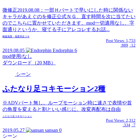
微修正2019.08.08：一部Ｈパートで早いにした時に関係ない
キャラがあえぐのを修正公式ＮＧ、直す時間を次に当てたい
のでこちらに置かせていただきます。mod一切適用なし、字
面通りというか、寝てる子にアレコレするお話...
睡姦
鬼畜・鬼畜系
足コキ
Post Views:
1,753
:889
:12
2019.08.05
Endorphin
6
mod使用/なし
ダウンロード（20 MB）
シーン
ふたなり足コキモーション2種
※ADVパート無し。ループモーション時に速さで表情や首
の角度を変えると割といい感じに。改変再配布は自由
ふたなり
足コキ
モーション
Post Views:
2,312
:334
:7
2019.05.27
sansan
0
シーン