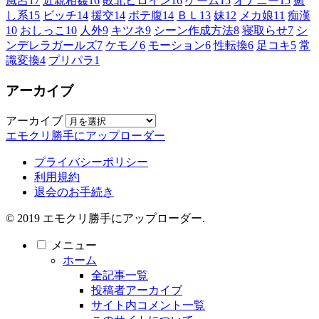
風呂
17
近親相姦
16
敗北ヒロイン
16
ゲーム
15
オナニー
15
癒
し系
15
ビッチ
14
援交
14
ボテ腹
14
ＢＬ
13
妹
12
メカ娘
11
痴漢
10
おしっこ
10
人外
9
キツネ
9
シーン作成方法
8
寝取らせ
7
シ
ンデレラガールズ
7
ケモノ
6
モーション
6
性転換
6
足コキ
5
常
識変換
4
プリパラ
1
アーカイブ
アーカイブ
エモクリ勝手にアップローダー
プライバシーポリシー
利用規約
退会のお手続き
© 2019 エモクリ勝手にアップローダー.
メニュー
ホーム
全記事一覧
投稿者アーカイブ
サイト内コメント一覧