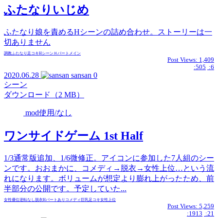
ふたなりいじめ
ふたなり娘を責めるHシーンの詰め合わせ。ストーリーは一
切ありません
調教
ふたなり
足コキ
Hシーン
Ｈパートメイン
Post Views:
1,409
:505
:6
2020.06.28
sansan
0
シーン
ダウンロード（2 MB）
mod使用/なし
ワンサイドゲーム 1st Half
1/3通常版追加、1/6微修正。アイコンに参加した7人組のシー
ンです。おおまかに、コメディ→脱衣→女性上位…という流
れになります。ボリュームが想定より膨れ上がったため、前
半部分の公開です。予定していた...
女性優位
逆転なし
脱衣
Hパートあり
コメディ
巨乳
足コキ
女性上位
Post Views:
5,259
:1913
:21