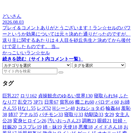
どいさん
2026.08.03
プレイ＆コメントありがとうございます！ラン☆セルのパワ
ーというか効果については元々決めた通りだったのですが、
送り主に関するあたりは４人目を砂丘先生と決めてから後付
けで足したものです。 当...
かっこいいラン☆セル
続きを読む（サイト内コメント一覧）
タグ
巨乳
227
ロリ
162
貞操観念のゆるい世界
130
寝取られ
94
ふた
なり
77
乱交
75
3P
71
日常
67
貧乳
66
艦これ
60
パロディ
60
お姉
さん
55
Hなし
55
レズ
52
Hシーン
48
おねショタ
45
輪姦
44
羞恥
38
姉
37
アナル
35
パチモン
33
寝取り
33
幼馴染
33
女
29
女主人
公
28
変身ヒロイン
26
汚いおっさん
23
調教
23
眼鏡
21
妊婦・
妊娠
20
コスプレ
19
姉・妹
19
天使
18
悪魔
18
メイドさん
18
お