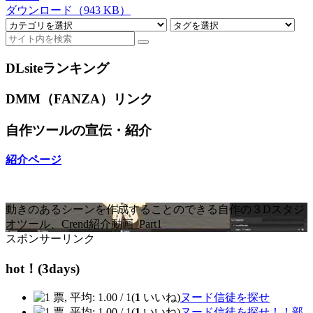
ダウンロード（943 KB）
DLsiteランキング
DMM（FANZA）リンク
自作ツールの宣伝・紹介
紹介ページ
動きのあるシーンを作成することのできる自作の３Dスタジ
オツール、Crend紹介動画_Part1
スポンサーリンク
hot！(3days)
(
1
いいね)
ヌード信徒を探せ
(
1
いいね)
ヌード信徒を探せ！！部