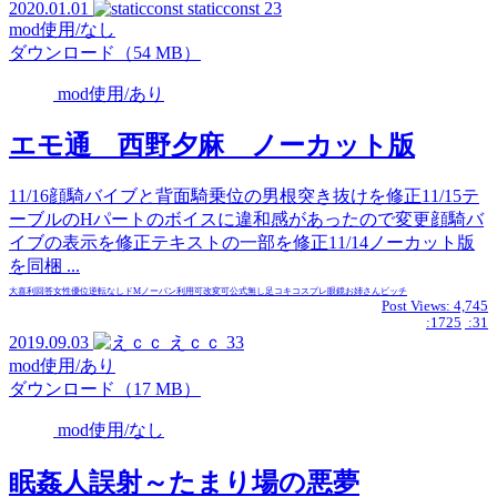
2020.01.01
staticconst
23
mod使用/なし
ダウンロード（54 MB）
mod使用/あり
エモ通 西野夕麻 ノーカット版
11/16顔騎バイブと背面騎乗位の男根突き抜けを修正11/15テ
ーブルのHパートのボイスに違和感があったので変更顔騎バ
イブの表示を修正テキストの一部を修正11/14ノーカット版
を同梱 ...
大喜利回答
女性優位
逆転なし
ドM
ノーパン
利用可
改変可
公式無し
足コキ
コスプレ
眼鏡
お姉さん
ビッチ
Post Views:
4,745
:1725
:31
2019.09.03
えｃｃ
33
mod使用/あり
ダウンロード（17 MB）
mod使用/なし
眠姦人誤射～たまり場の悪夢