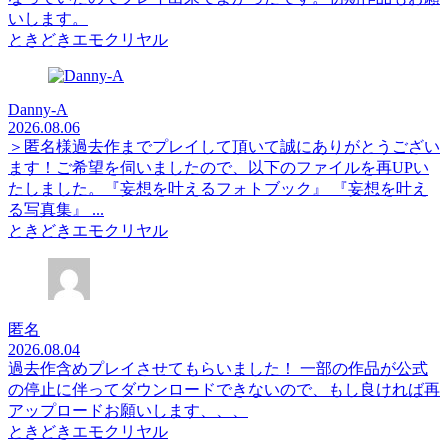
いします。
ときどきエモクリヤル
Danny-A
2026.08.06
＞匿名様過去作までプレイして頂いて誠にありがとうござい
ます！ご希望を伺いましたので、以下のファイルを再UPい
たしました。『妄想を叶えるフォトブック』 『妄想を叶え
る写真集』 ...
ときどきエモクリヤル
匿名
2026.08.04
過去作含めプレイさせてもらいました！ 一部の作品が公式
の停止に伴ってダウンロードできないので、もし良ければ再
アップロードお願いします、、、
ときどきエモクリヤル