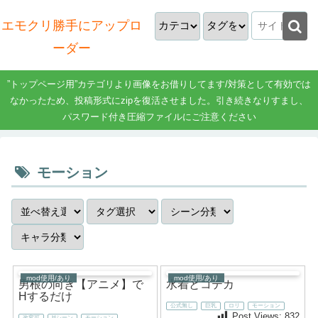
エモクリ勝手にアップロ
ーダー
”トップページ用”カテゴリより画像をお借りしてます/対策として有効では
なかったため、投稿形式にzipを復活させました。引き続きなりすまし、
パスワード付き圧縮ファイルにご注意ください
モーション
mod使用/あり
mod使用/あり
男根の向き【アニメ】で
水着とコテカ
Hするだけ
公式無し
巨乳
ロリ
モーション
Post Views:
832
改変可
Hシーン
モーション