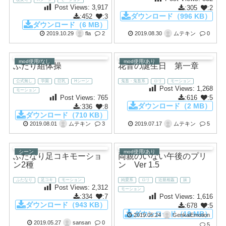
Post Views:
3,917
:305
:2
ダウンロード（996 KB）
:452
:3
ダウンロード（6 MB）
2019.10.29
fla
2
2019.08.30
ムテキン
0
mod使用/なし
mod使用/あり
ふたり組体操
花音の誕生日 第一章
公式無し
学園
巨乳
Hシーン
鬼畜・鬼畜系
ロリ
モーション
Post Views:
1,268
モーション
:616
:5
Post Views:
765
ダウンロード（2 MB）
:336
:8
ダウンロード（710 KB）
2019.08.01
ムテキン
3
2019.07.17
ムテキン
5
シーン
mod使用/あり
ふたなり足コキモーショ
両親のいない午後のプリ
ン2種
ン Ver 1.5
ふたなり
足コキ
モーション
純愛系
ロリ
近親相姦
妹
Post Views:
2,312
モーション
:334
:7
Post Views:
1,616
ダウンロード（943 KB）
:678
:5
ダウンロード（18 MB）
2019.05.24
GenkaiEmotion
2019.05.27
sansan
0
5