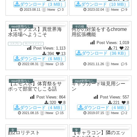
ダウンロード（3 MB）
ダウンロード（10 MB）
2023.08.11
htww
3
2023.02.04
htww
9
mod使用/なし
その他
【エモフェス】異世界海
何かの対策をするchrome
水浴場へようこそ
用拡張機能
Post Views:
1,019
コスプレ
Ｈパートメイン
:71
:22
Post Views:
1,113
ダウンロード（36 KB）
:394
:13
ダウンロード（6 MB）
2022.08.31
htww
15
2021.11.26
htww
5
mod使用/なし
mod使用/なし
【エモスポ】体育祭をサ
キャラカード味見用シー
ボって部室でしこる話
ン
Post Views:
864
Post Views:
557
:320
:8
:221
:8
ダウンロード（4 MB）
ダウンロード（4 MB）
2021.08.15
htww
15
2019.07.15
htww
2
女
女
顔2ロリテスト
【キャラコン】隣のエッ