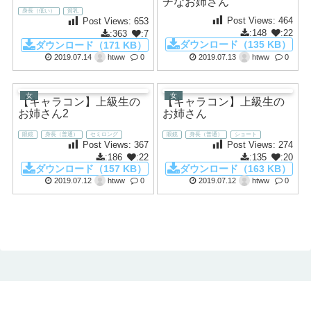
チなお姉さん
身長（低い）
貧乳
Post Views:
464
Post Views:
653
:148
:22
:363
:7
ダウンロード（135 KB）
ダウンロード（171 KB）
2019.07.14
htww
0
2019.07.13
htww
0
女
女
【キャラコン】上級生の
【キャラコン】上級生の
お姉さん2
お姉さん
眼鏡
身長（普通）
セミロング
眼鏡
身長（普通）
ショート
Post Views:
367
Post Views:
274
:186
:22
:135
:20
ダウンロード（157 KB）
ダウンロード（163 KB）
2019.07.12
htww
0
2019.07.12
htww
0