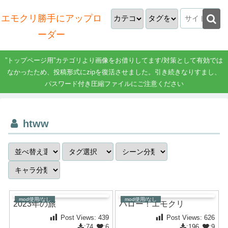
エモクリ勝手にアップロ
ーダー
”トップページ用”カテゴリより画像をお借りしてます/対策として有効では
なかったため、投稿形式にzipを復活させました。引き続きなりすまし、
パスワード付き圧縮ファイルにご注意ください
htww
mod使用/なし
mod使用/なし
2023年の旅
ハロー！エモクリ
Post Views:
439
Post Views:
626
:74
:6
:196
:9