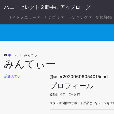
ハニーセレクト２勝手にアップローダー
サイトメニュー
カテゴリ
ランキング
新規登録
ホーム
みんてぃー
みんてぃー
@user20200606054015end
プロフィール
登録日: 6年、 2ヶ月前
スタジオ制作のサポート用品とHなシーンを主