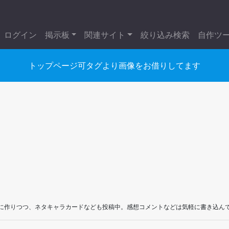
ログイン
掲示板
関連サイト
絞り込み検索
自作ツ
トップページ可タグより画像をお借りしてます
に作りつつ、ネタキャラカードなども投稿中。感想コメントなどは気軽に書き込ん