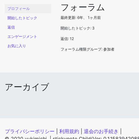
フォーラム
プロフィール
最終更新: 6年、 1ヶ月前
開始したトピック
返信
開始したトピック: 3
エンゲージメント
返信: 12
お気に入り
フォーラム権限グループ: 参加者
アーカイブ
プライバシーポリシー
|
利用規約
|
退会のお手続き
|
© 2020 yukimichi. |
stickynote Child(Ver: 0.1.158394208