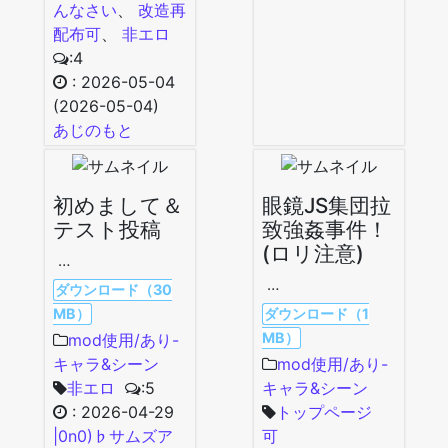
んなさい
、
改造再
配布可
、
非エロ
:4
:
2026-05-04
(2026-05-04)
あじのもと
初めまして＆
眼鏡JS集団拉
テスト投稿
致強姦事件！
(ロリ注意)
…
…
ダウンロード（30
MB）
ダウンロード（1
MB）
mod使用/あり-
キャラ&シーン
mod使用/あり-
非エロ
:5
キャラ&シーン
:
2026-04-29
トップページ
|0n0)♭サムズア
可