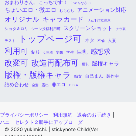
おまわりさん、こっちです！
ごめんなさい
ちょいエロ・微エロ
アニメーション対応
むちむち
オリジナル
キャラカード
サムネ詐欺注意
スクリーンショット
ショタ＆ロリ
シーン投稿利用可
チラ裏
トップページ可
ネタ
人妻
不倫
テスト
利用可
感想求
巨乳
制服
学生
女王様
妄想
改変可
改造再配布可
版権キャラ
爆乳
版権・版権キャラ
自己まん
痴女
製作中
詰め合わせ
非エロ
金髪
露出
ＢＢＡ
プライバシーポリシー
|
利用規約
|
退会のお手続き
|
ハニーセレクト２勝手にアップローダー
© 2020 yukimichi. |
stickynote Child(Ver: