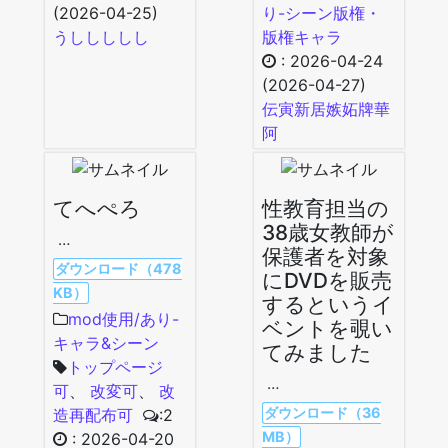
(2026-04-25)
り-シーン
版権・
うししししし
版権キャラ
:
2026-04-24
(2026-04-27)
伝寅新居嫉妬牌華
阿
てへぺろ
性教育担当の
38歳女教師が
…
保護者を対象
ダウンロード（478
にDVDを販売
KB）
するというイ
mod使用/あり-
ベントを覗い
キャラ&シーン
てみました
トップページ
…
可
、
改変可
、
改
ダウンロード（36
造再配布可
:2
MB）
:
2026-04-20