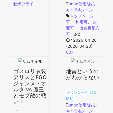
牡蠣フライ
mod使用/あり-
キャラ&シーン
トップページ
可
、
利用可
、
改
変可
、
改造再配布
可
:2
:
2026-04-20
(2026-04-20)
007
ゴスロリ衣装
地雷というの
アリスとFGO
がわからない
ジャンヌ・オ
…
ルタ vs 魔王
ダウンロード（22
とモブ敵の戦
MB）
い 1
mod使用/あり-
…
キャラ&シーン