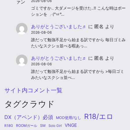
2026-08-06
ゴミですか‥ 大ダメージを受けた‥‼︎ こんな時はポー
ションを ╭(°ㅂ°…
ありがとうございました♬
に
匿名
より
2026-08-06
誰だって勉強不足から始まる訳ですから 毎日ゴミみ
たいなスクショ並べる暇あっ…
ありがとうございました♬
に
匿名
より
2026-08-06
誰だって勉強不足から始まる訳ですから >毎日ゴミ
みたいなスクショ並べ…
サイト内コメント一覧
タグクラウド
R18/エロ
DX（アペンド）必須
MOD使用/なし
VNGE
ROOMガール
SM
R18G
Solo Girl