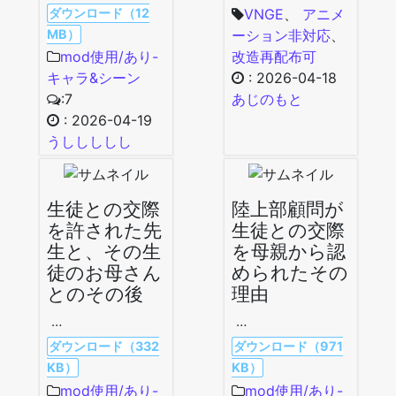
ダウンロード（12
VNGE
、
アニメ
MB）
ーション非対応
、
mod使用/あり-
改造再配布可
キャラ&シーン
:
2026-04-18
:7
あじのもと
:
2026-04-19
うししししし
生徒との交際
陸上部顧問が
を許された先
生徒との交際
生と、その生
を母親から認
徒のお母さん
められたその
とのその後
理由
…
…
ダウンロード（332
ダウンロード（971
KB）
KB）
mod使用/あり-
mod使用/あり-