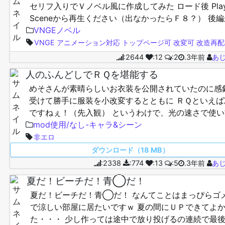
セリフ入りでＶノベル風に作成してみた ロード後 Play
Sceneから再生ください（出なかったらＦ８？） 後
る（はず）なんですが、１日３０分くらいずつし…
VNGEノベル
VNGE
アニメーション対応
トップページ可
改変可
改造再配
:2644
:12
:2
.3年前
あ
人のふんどしでＲＱを堪能する
めそさんが素晴らしいお衣装を公開されていたのに感
受けて勝手に服装を小改変するとともに ＲＱといえば
ですねぇ！（先入観） というわけで、光の速さで使い
忘れるＶＮＧＥでシーンも作成中なんですが・・・ ど
mod使用/なし-キャラ&シーン
使用M…
非エロ
ダウンロード（18 MB）
:2338
:774
:13
:5
.3年前
あ
夏だ！ビーチだ！青◯だ！
夏だ！ビーチだ！青◯だ！ なんてことはまっぴらゴ
で涼しい部屋に居たいですｗ 夏の間にＵＰできてよ
た・・・ 少し作っては途中で放り投げるの連続で最