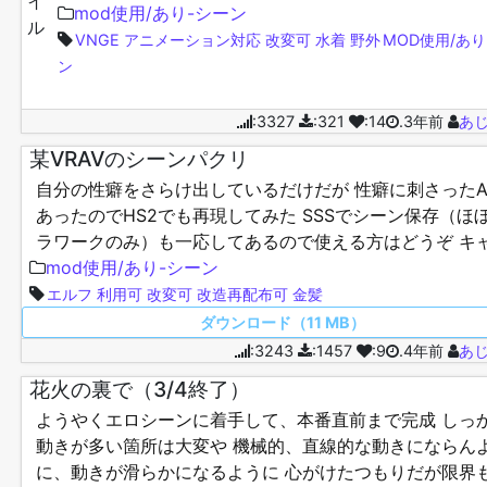
たどりつけない これも dxkdlxc.fluid_effec…
mod使用/あり-シーン
VNGE
アニメーション対応
改変可
水着
野外
MOD使用/あり
ン
:3327
:321
:14
.3年前
あ
某VRAVのシーンパクリ
自分の性癖をさらけ出しているだけだが 性癖に刺さったA
あったのでHS2でも再現してみた SSSでシーン保存（ほ
ラワークのみ）も一応してあるので使える方はどうぞ キ
衣装に下記MOD使ってますが、ほぼなくても大…
mod使用/あり-シーン
エルフ
利用可
改変可
改造再配布可
金髪
ダウンロード（11 MB）
:3243
:1457
:9
.4年前
あ
花火の裏で（3/4終了）
ようやくエロシーンに着手して、本番直前まで完成 しっ
動きが多い箇所は大変や 機械的、直線的な動きにならん
に、動きが滑らかになるように 心がけたつもりだが限界