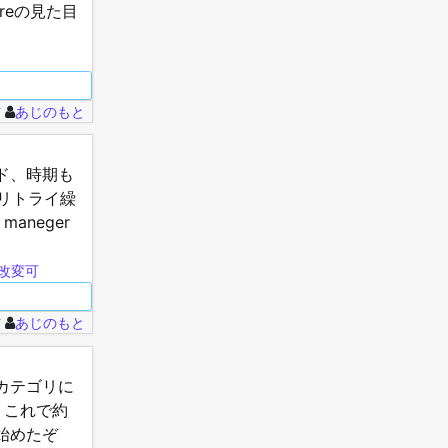
greの見た目
前
あじのもと
ド、時期も
くてリトライ繰
aneger
改変可
前
あじのもと
カテゴリに
 これで約
始めたぞ