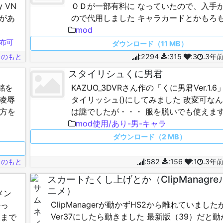
 VN
ＯＤが一部有料に なっていたので、入手
編があ
ので代用しました キャラカードとかもろ
ので↓こっちに置いときました
mod
https://ux.getuploader.…
布可
ダウンロード（11 MB）
じのもと
:2294
:315
:3
.3年
スタイリシュくに男君
銘を
KAZUO_3DVRさん作の「くに男君Ver.1.
凌辱
タイリッシュ()にしてみました 改変可な
方を
は謎でしたが・・・ 服を脱いでも使えます
うも
セサリなので非表示にもできます スタジ
mod使用/あり-男-キャラ
色化＆透過…
ダウンロード（2 MB）
じのもと
:582
:156
:1
.3年
スカートたくし上げとか（ClipManagr
ニメ）
メン
ClipManagerが動かずHS2から離れていました
かっ
Ver37にしたら動きました 最新版（39）だと
後まで