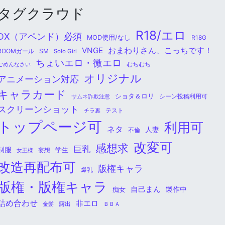
タグクラウド
R18/エロ
DX（アペンド）必須
MOD使用/なし
R18G
おまわりさん、こっちです！
VNGE
ROOMガール
SM
Solo Girl
ちょいエロ・微エロ
ごめんなさい
むちむち
オリジナル
アニメーション対応
キャラカード
ショタ＆ロリ
シーン投稿利用可
サムネ詐欺注意
スクリーンショット
チラ裏
テスト
トップページ可
利用可
ネタ
人妻
不倫
改変可
感想求
巨乳
制服
学生
女王様
妄想
改造再配布可
版権キャラ
爆乳
版権・版権キャラ
自己まん
痴女
製作中
詰め合わせ
非エロ
金髪
露出
ＢＢＡ