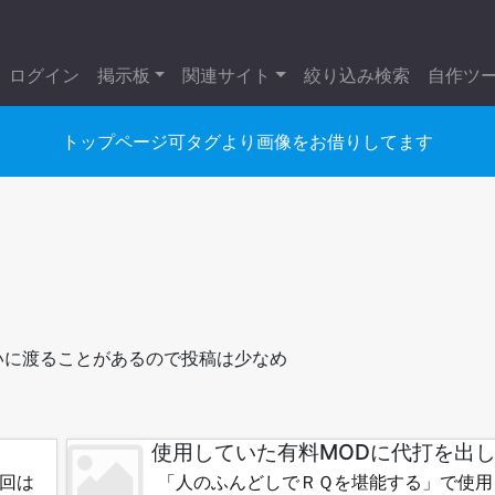
ログイン
掲示板
関連サイト
絞り込み検索
自作ツ
トップページ可タグより画像をお借りしてます
いに渡ることがあるので投稿は少なめ
使用していた有料MODに代打を出
回は
「人のふんどしでＲＱを堪能する」で使用