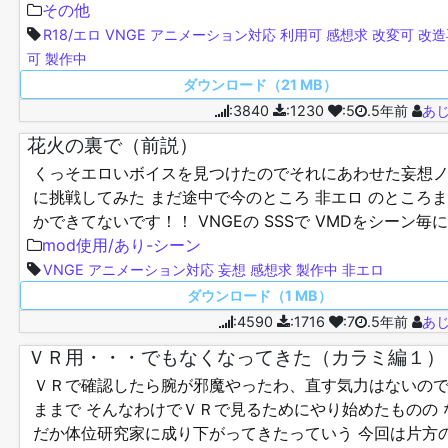
るうえに音声と動きの同期とるとか ＼(^o^)／お脳…
その他
R18/エロ
VNGE
アニメーション対応
利用可
感想求
改変可
改造
可
製作中
ダウンロード（21 MB）
:3840
:1230
:5
.5年前
あ
花火の裏で（前説）
くっそエロいボイスを見つけたのでそれにあわせた妄想
に挑戦してみた まだ途中で今のところ 非エロ のところ
かできてないです！！ VNGEの SSSで VMDをシーン毎
込めればあっさり解決なんやろう？ でき…
mod使用/あり-シーン
VNGE
アニメーション対応
妄想
感想求
製作中
非エロ
ダウンロード（1 MB）
:4590
:1716
:7
.5年前
あ
ＶＲ用・・・でもなくなってきた（カラミ編１）
ＶＲで確認したら腕が邪魔やったわ、直す気力はないの
ままで そんなわけでＶＲで見るためにやり始めたものの 
だか体位研究家に成り下がってきたっていう 今回は片方