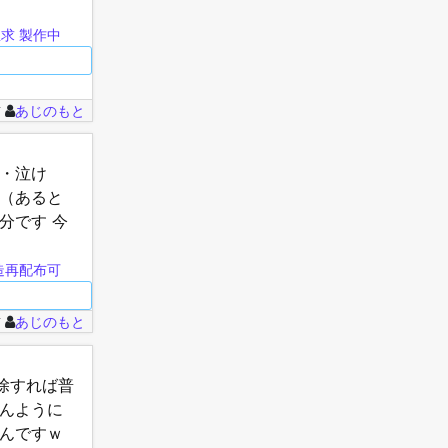
出…
想求
製作中
前
あじのもと
・・泣け
Set（あると
分です 今
造再配布可
前
あじのもと
除すれば普
らんように
らんですｗ