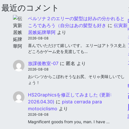
最近のコメント
ペルソナ２のエリーの髪型は好みの分かれると
ころであろう（自分はあの髪型も好き
に
伝寅新
居嫉妬牌華阿
より
2026-08-08
喜んでいただけて嬉しいです。 エリーはアトラス史上
どころかゲーム史を見渡しても…
放課後教室-07
に
匿名
より
2026-08-08
おパンツからこぼれそうなお尻、そりゃ美味しいでし
ょう！
HS2Graphicsを修正してみました (更新:
2026.04.30)
に
pista cerrada para
motociclismo
より
2026-08-08
Magnificent goods from you, man. I have …