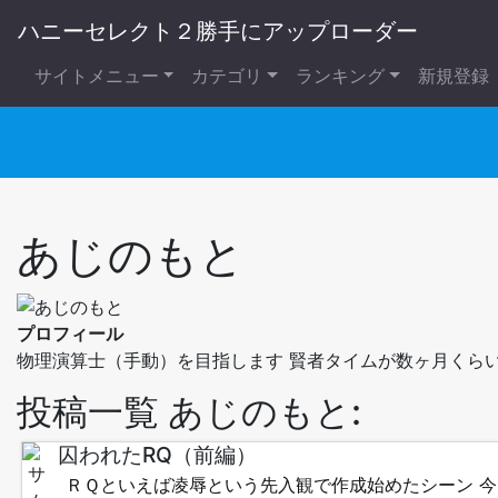
ハニーセレクト２勝手にアップローダー
サイトメニュー
カテゴリ
ランキング
新規登録
あじのもと
プロフィール
物理演算士（手動）を目指します 賢者タイムが数ヶ月くら
投稿一覧 あじのもと:
囚われたRQ（前編）
ＲＱといえば凌辱という先入観で作成始めたシーン 今