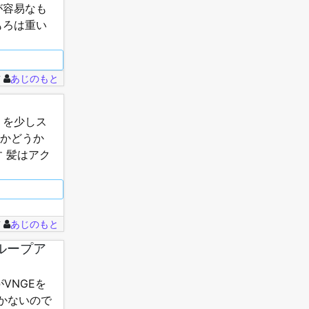
が容易なも
もろは重い
前
あじのもと
6」を少しス
んかどうか
 髪はアク
オで男を単
前
あじのもと
eループア
がVNGEを
動かないので