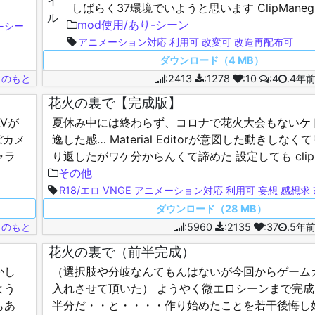
しばらく37環境でいようと思います ClipMane
がだいぶ変わってるので使い方…
mod使用/あり-シーン
-シー
アニメーション対応
利用可
改変可
改造再配布可
ダウンロード（4 MB）
じのもと
:2413
:1278
:10
:4
.4年
花火の裏で【完成版】
Vが
夏休み中には終わらず、コロナで花火大会もないケ
ぼカメ
逸した感… Material Editorが意図した動きしな
ャラ
り返したがワケ分からんくて諦めた 設定しても clip m
設定しとるところで …
その他
R18/エロ
VNGE
アニメーション対応
利用可
妄想
感想求
ダウンロード（28 MB）
じのもと
:5960
:2135
:37
.5年
花火の裏で（前半完成）
かし
（選択肢や分岐なんてもんはないが今回からゲーム
よう
入れさせて頂いた） ようやく微エロシーンまで完成
もあ
半分だ・・と・・・・作り始めたことを若干後悔し