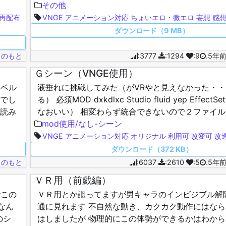
完走できるのか？ ちうか作成よりもＶＮＧＥの吐き
その他
再配布
VNGE
アニメーション対応
ちょいエロ・微エロ
妄想
感
ダウンロード（9 MB）
じのもと
:3777
:1294
:9
.5年
Ｇシーン（VNGE使用）
ノベル
液垂れに挑戦してみた（がVRやと見えなかった・
までし
る） 必須MOD dxkdlxc Studio fluid yep Effect
に読み
なおいい） 相変わらず統合できないので２ファイル
回は３シーン＆…
mod使用/なし-シーン
VNGE
アニメーション対応
オリジナル
利用可
改変可
改
ダウンロード（372 KB）
じのもと
:6037
:2610
:5
.5年
ＶＲ用（前戯編）
でこの
ＶＲ用とか謳ってますが男キャラのインビジブル解
なん
通に見れます 不自然な動き、カクカク動作にはな
のシ
はしましたが 物理的にこの体勢ができるかはわか