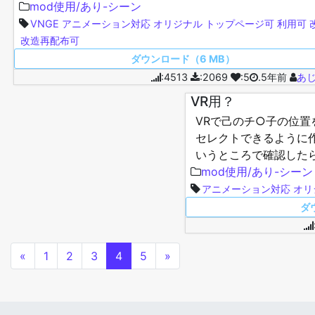
ーンは乳デカキャラに差し替えると破綻しますん・・・…
mod使用/あり-シーン
VNGE
アニメーション対応
オリジナル
トップページ可
利用可
改造再配布可
ダウンロード（6 MB）
:4513
:2069
:5
.5年前
あ
VR用？
VRで己のチ○子の位置
セレクトできるように
いうところで確認した
たぜ… なのでVNGE
mod使用/あり-シーン
アニメーション対応
オリ
ダ
«
1
2
3
4
5
»