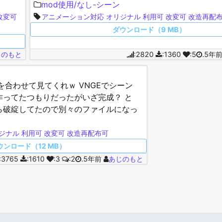
前に上げたカラミの前ってことで・・・ 今は他のカ
mod使用/なし-シーン
改変可
アニメーション対応
オリジナル
利用可
改変可
改造再配
ダウンロード（9 MB）
じのもと
:2820
:1360
:5
.5年
を合わせて見てくれｗ VNGEでシーン
作ってたつもりだったがいざ完成？ と
ら破綻してたので別々のファイルになっ
無くてもいける、多分、きっ…
ジナル
利用可
改変可
改造再配布可
ウンロード（12 MB）
:3765
:1610
:3
:2
.5年前
あじのもと