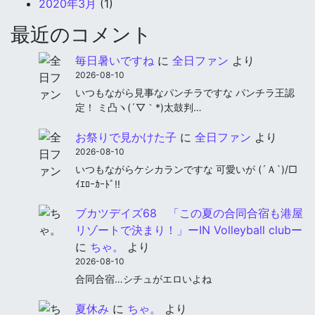
2020年3月
(1)
最近のコメント
毎日暑いですね
に
全日ファン
より
2026-08-10
いつもながら見事なパンチラですな パンチラ王認
定！ ミ凸ヽ(´▽｀*)太鼓判…
お祭りで見かけた子
に
全日ファン
より
2026-08-10
いつもながらケシカランですな 可愛いが (´Ａ`)/□
ｲｴﾛｰｶｰﾄﾞ!!
ブカツデイズ68 「この夏の合同合宿も港屋
リゾートで決まり！」ーIN Volleyball clubー
に
ちゃ。
より
2026-08-10
合同合宿…シチュがエロいよね
夏休み
に
ちゃ。
より