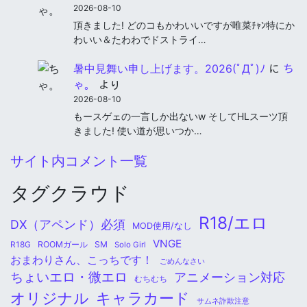
2026-08-10
頂きました! どのコもかわいいですが唯菜ﾁｬﾝ特にか
わいい＆たわわでドストライ…
暑中見舞い申し上げます。2026(ﾟДﾟ)ﾉ
に
ち
ゃ。
より
2026-08-10
もースゲェの一言しか出ないw そしてHLスーツ頂
きました! 使い道が思いつか…
サイト内コメント一覧
タグクラウド
R18/エロ
DX（アペンド）必須
MOD使用/なし
VNGE
ROOMガール
SM
R18G
Solo Girl
おまわりさん、こっちです！
ごめんなさい
ちょいエロ・微エロ
アニメーション対応
むちむち
オリジナル
キャラカード
サムネ詐欺注意