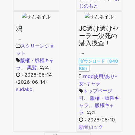
じのもと
鴉
JC透け透けセ
ーラー決死の
…
潜入捜査！
スクリーンショ
…
ット
版権・版権キャ
ダウンロード（840
ラ
、
黒髪
:4
KB）
:
2026-06-14
mod使用/あり-
(2026-06-14)
女-キャラ
sudako
トップページ
可
、
版権・版権キ
ャラ
、
版権キャ
ラ
:1
:
2026-06-10
肋骨ロック