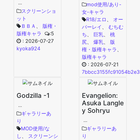
…
mod使用/あり-
スクリーンショ
女-キャラ
ット
R18/エロ
、
オー
ＢＢＡ
、
版権・
バーレイ
、
むちむ
版権キャラ
:5
ち
、
巨乳
、
桃
:
2026-07-27
尻
、
爆乳
、
版
kyoka924
権・版権キャラ
、
版権キャラ
:
2026-07-21
7bbcc3155fc91054b2e3
Godzilla -1
Evangelion:
Asuka Langle
…
y Sohryu
ギャラリーあ
…
り
MOD使用/な
ギャラリーあ
し
、
スクリーンシ
り