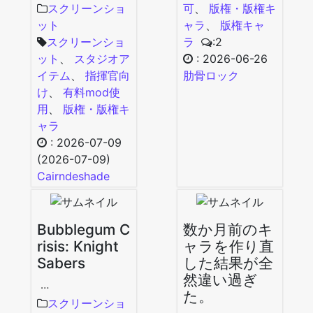
スクリーンショ
可
、
版権・版権キ
ット
ャラ
、
版権キャ
スクリーンショ
ラ
:2
ット
、
スタジオア
:
2026-06-26
イテム
、
指揮官向
肋骨ロック
け
、
有料mod使
用
、
版権・版権キ
ャラ
:
2026-07-09
(2026-07-09)
Cairndeshade
Bubblegum C
数か月前のキ
risis: Knight
ャラを作り直
Sabers
した結果が全
然違い過ぎ
…
た。
スクリーンショ