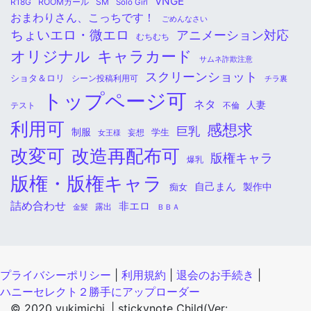
VNGE
ROOMガール
SM
R18G
Solo Girl
おまわりさん、こっちです！
ごめんなさい
ちょいエロ・微エロ
アニメーション対応
むちむち
オリジナル
キャラカード
サムネ詐欺注意
スクリーンショット
ショタ＆ロリ
シーン投稿利用可
チラ裏
トップページ可
ネタ
人妻
不倫
テスト
利用可
感想求
巨乳
制服
学生
女王様
妄想
改変可
改造再配布可
版権キャラ
爆乳
版権・版権キャラ
自己まん
痴女
製作中
詰め合わせ
非エロ
金髪
露出
ＢＢＡ
プライバシーポリシー
|
利用規約
|
退会のお手続き
|
ハニーセレクト２勝手にアップローダー
© 2020 yukimichi. |
stickynote Child(Ver: