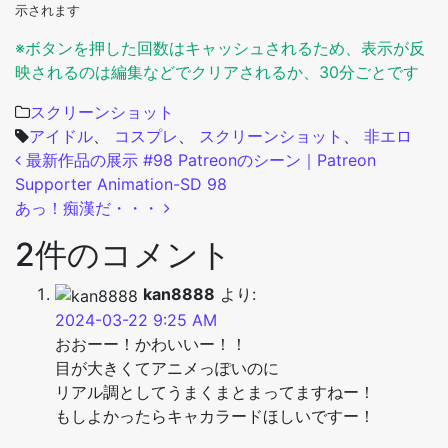
示されます
※ボタンを押した回数はキャッシュされるため、表示が反
映されるのは編集などでクリアされるか、30分ごとです
スクリーンショット
アイドル
、
コスプレ
、
スクリーンショット
、
非エロ
投稿ナビゲーション
最新作品の展示 #98 Patreonのシーン｜Patreon
Supporter Animation-SD 98
あっ！痴漢だ・・・
2件のコメント
kan8888
より:
2024-03-22 9:25 AM
おおーー！かわいいー！！
目が大きくてアニメっぽいのに
リアル調としてうまくまとまってますねー！
もしよかったらキャカラードほしいですー！