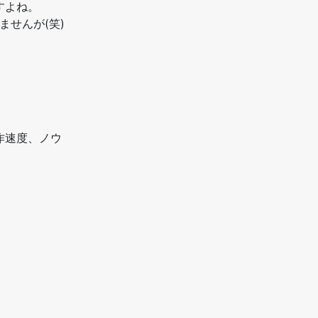
すよね。
せんが(笑)
作速度、ノウ