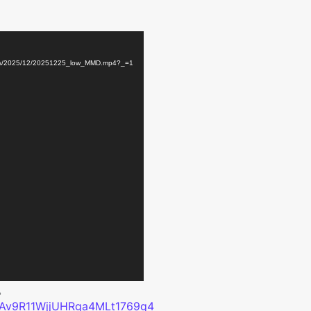
ds/2025/12/20251225_low_MMD.mp4?_=1
。
XAv9R11WjjUHRga4MLt1769g4