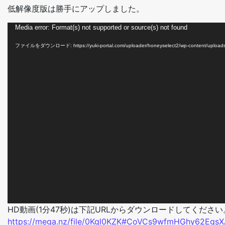
低解像度版は勝手にアップしました。
動
Media error: Format(s) not supported or source(s) not found
画
ファイルをダウンロード: https://yuki-portal.com/uploader/honeyselect2/wp-content/uploa
プ
レ
ー
ヤ
ー
HD動画(1分47秒)は下記URLからダウンロードしてください
https://mega.nz/file/0Kgl0KZK#CoVCs9wfmHGhy62Egs