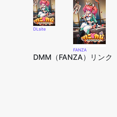
DLsite
FANZA
DMM（FANZA）リンク