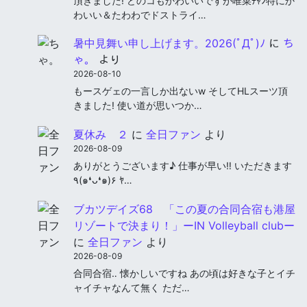
頂きました! どのコもかわいいですが唯菜ﾁｬﾝ特にか
わいい＆たわわでドストライ…
暑中見舞い申し上げます。2026(ﾟДﾟ)ﾉ
に
ち
ゃ。
より
2026-08-10
もースゲェの一言しか出ないw そしてHLスーツ頂
きました! 使い道が思いつか…
夏休み ２
に
全日ファン
より
2026-08-09
ありがとうございます♪ 仕事が早い‼︎ いただきます
٩(๑❛ᴗ❛๑)۶ ﾔ…
ブカツデイズ68 「この夏の合同合宿も港屋
リゾートで決まり！」ーIN Volleyball clubー
に
全日ファン
より
2026-08-09
合同合宿‥ 懐かしいですね あの頃は好きな子とイチ
ャイチャなんて無く ただ…