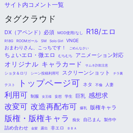
サイト内コメント一覧
タグクラウド
R18/エロ
DX（アペンド）必須
MOD使用/なし
VNGE
ROOMガール
SM
R18G
Solo Girl
おまわりさん、こっちです！
ごめんなさい
ちょいエロ・微エロ
アニメーション対応
むちむち
オリジナル
キャラカード
サムネ詐欺注意
スクリーンショット
ショタ＆ロリ
シーン投稿利用可
チラ裏
トップページ可
ネタ
人妻
不倫
テスト
利用可
感想求
巨乳
制服
学生
女王様
妄想
改変可
改造再配布可
版権キャラ
爆乳
版権・版権キャラ
自己まん
痴女
製作中
詰め合わせ
非エロ
金髪
露出
ＢＢＡ