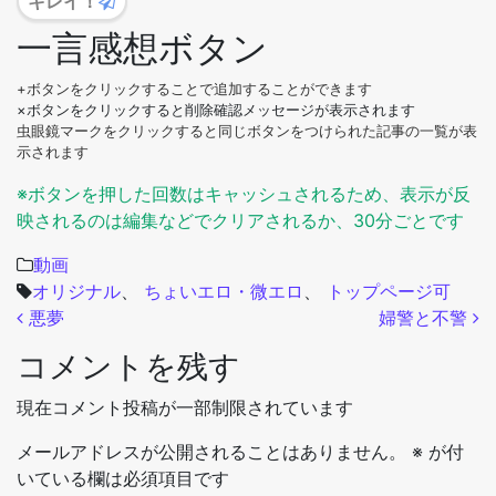
キレイ！
一言感想ボタン
+ボタンをクリックすることで追加することができます
×ボタンをクリックすると削除確認メッセージが表示されます
虫眼鏡マークをクリックすると同じボタンをつけられた記事の一覧が表
示されます
※ボタンを押した回数はキャッシュされるため、表示が反
映されるのは編集などでクリアされるか、30分ごとです
動画
オリジナル
、
ちょいエロ・微エロ
、
トップページ可
投稿ナビゲーション
悪夢
婦警と不警
コメントを残す
現在コメント投稿が一部制限されています
メールアドレスが公開されることはありません。
※
が付
いている欄は必須項目です