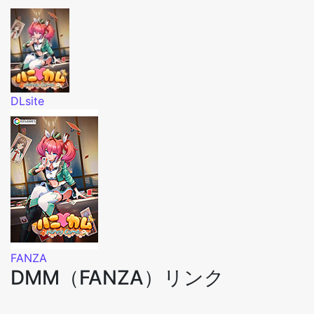
DLsite
FANZA
DMM（FANZA）リンク