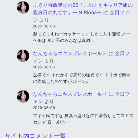
ふぐり特命隊その26「この方もキャリア組の
親方日の丸です」ーIN Rionaー
に
全日ファ
ン
より
2026-08-06
凝ってますねーカッケーっす しかし片手運転 ノー
ヘルは 良い子のみんなは真似…
なんちゃらエキスプレスホールド
に
全日フ
ァン
より
2026-08-06
左様です 手付かずで忘却の怪異です トリポで簡単
に作成したのですが ボーン…
なんちゃらエキスプレスホールド
に
全日フ
ァン
より
2026-08-06
マキセ氏ですな 夏真っ盛りなのに暑苦しくてスミマ
セン ι(´Д｀υ)ｱﾂｨｰ
サイト内コメント一覧