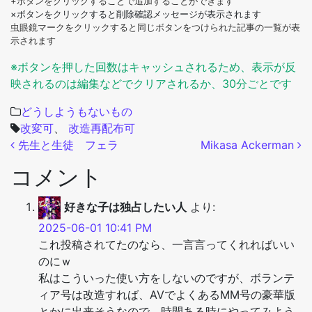
+ボタンをクリックすることで追加することができます
×ボタンをクリックすると削除確認メッセージが表示されます
虫眼鏡マークをクリックすると同じボタンをつけられた記事の一覧が表
示されます
※ボタンを押した回数はキャッシュされるため、表示が反
映されるのは編集などでクリアされるか、30分ごとです
どうしようもないもの
改変可
、
改造再配布可
投稿ナビゲーション
先生と生徒 フェラ
Mikasa Ackerman
コメント
好きな子は独占したい人
より:
2025-06-01 10:41 PM
これ投稿されてたのなら、一言言ってくれればいい
のにｗ
私はこういった使い方をしないのですが、ボランテ
ィア号は改造すれば、AVでよくあるMM号の豪華版
とかに出来そうなので、時間ある時にやってみよう