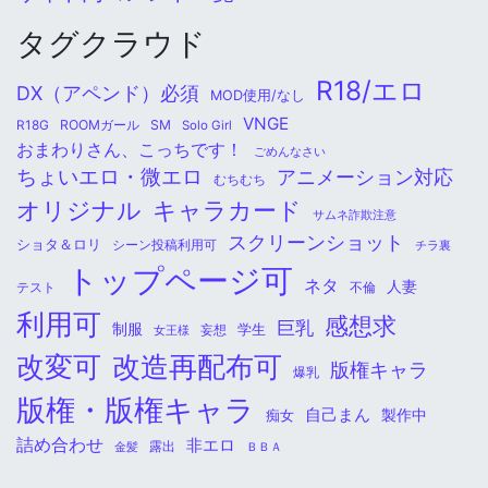
タグクラウド
R18/エロ
DX（アペンド）必須
MOD使用/なし
VNGE
ROOMガール
SM
R18G
Solo Girl
おまわりさん、こっちです！
ごめんなさい
ちょいエロ・微エロ
アニメーション対応
むちむち
オリジナル
キャラカード
サムネ詐欺注意
スクリーンショット
ショタ＆ロリ
シーン投稿利用可
チラ裏
トップページ可
ネタ
人妻
不倫
テスト
利用可
感想求
巨乳
制服
学生
女王様
妄想
改変可
改造再配布可
版権キャラ
爆乳
版権・版権キャラ
自己まん
痴女
製作中
詰め合わせ
非エロ
金髪
露出
ＢＢＡ