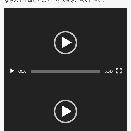
なもので作成したので、そちらをご覧ください。
動
画
プ
レ
ー
ヤ
ー
00:00
00:40
動
画
プ
レ
ー
ヤ
ー