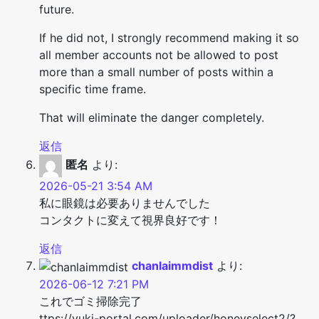
future.
If he did not, I strongly recommend making it so
all member accounts not be allowed to post
more than a small number of posts within a
specific time frame.
That will eliminate the danger completely.
返信
匿名
より:
2026-05-21 3:54 AM
私に眼鏡は必要ありませんでした
コンタクトに変えて視界良好です！
返信
chanlaimmdist
より:
2026-06-12 7:21 PM
これでゴミ掃除完了
ttps://yuki-portal.com/uploader/honeyselect2/?