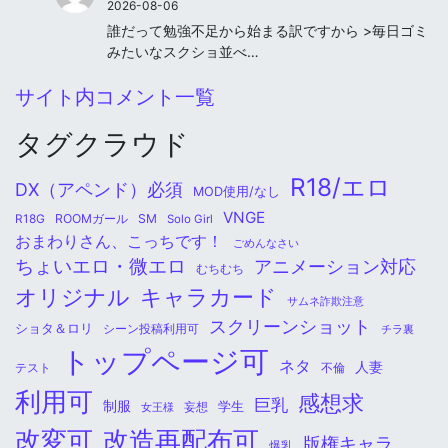
2026-08-06
誰だって勉強不足から始まる訳ですから >毎日ゴミ
みたいなスクショ並べ…
サイト内コメント一覧
タグクラウド
R18/エロ
DX（アペンド）必須
MOD使用/なし
VNGE
ROOMガール
SM
R18G
Solo Girl
おまわりさん、こっちです！
ごめんなさい
ちょいエロ・微エロ
アニメーション対応
むちむち
オリジナル
キャラカード
サムネ詐欺注意
スクリーンショット
ショタ＆ロリ
シーン投稿利用可
チラ裏
トップページ可
ネタ
人妻
不倫
テスト
利用可
感想求
巨乳
制服
学生
女王様
妄想
改変可
改造再配布可
版権キャラ
爆乳