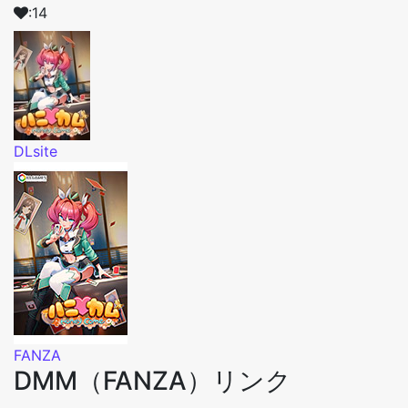
:14
DLsite
FANZA
DMM（FANZA）リンク