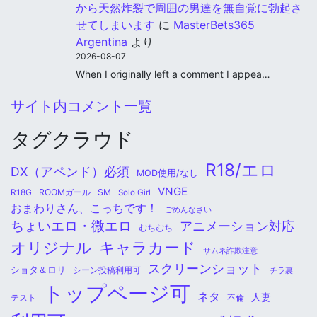
から天然炸裂で周囲の男達を無自覚に勃起さ
せてしまいます
に
MasterBets365
Argentina
より
2026-08-07
When I originally left a comment I appea…
サイト内コメント一覧
タグクラウド
R18/エロ
DX（アペンド）必須
MOD使用/なし
VNGE
ROOMガール
SM
R18G
Solo Girl
おまわりさん、こっちです！
ごめんなさい
ちょいエロ・微エロ
アニメーション対応
むちむち
オリジナル
キャラカード
サムネ詐欺注意
スクリーンショット
ショタ＆ロリ
シーン投稿利用可
チラ裏
トップページ可
ネタ
人妻
不倫
テスト