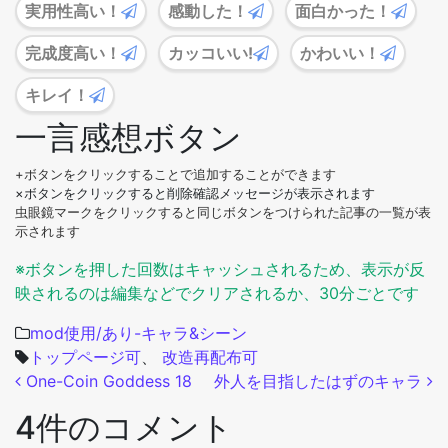
実用性高い！
感動した！
面白かった！
完成度高い！
カッコいい!
かわいい！
キレイ！
一言感想ボタン
+ボタンをクリックすることで追加することができます
×ボタンをクリックすると削除確認メッセージが表示されます
虫眼鏡マークをクリックすると同じボタンをつけられた記事の一覧が表
示されます
※ボタンを押した回数はキャッシュされるため、表示が反
映されるのは編集などでクリアされるか、30分ごとです
mod使用/あり-キャラ&シーン
トップページ可
、
改造再配布可
投稿ナビゲーション
One-Coin Goddess 18
外人を目指したはずのキャラ
4件のコメント