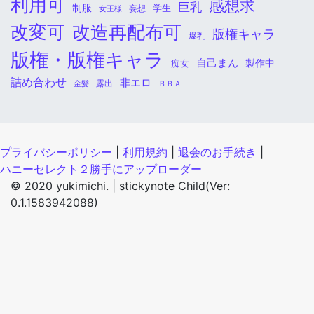
利用可
感想求
巨乳
制服
学生
女王様
妄想
改変可
改造再配布可
版権キャラ
爆乳
版権・版権キャラ
自己まん
痴女
製作中
詰め合わせ
非エロ
金髪
露出
ＢＢＡ
プライバシーポリシー
|
利用規約
|
退会のお手続き
|
ハニーセレクト２勝手にアップローダー
© 2020 yukimichi. |
stickynote Child(Ver:
0.1.1583942088)