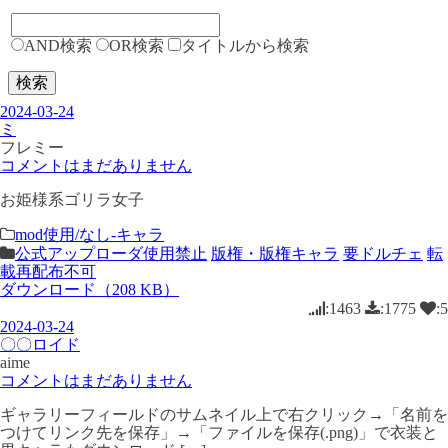
AND検索
OR検索
タイトルから検索
検索
2024-03-24
ミ
フレミー
コメントはまだありません
お姫様系ゴリラ女子
mod使用/なし-キャラ
公式アップローダ使用禁止
版権・版権キャラ
要ドルチェ
転
載再配布不可
ダウンロード（208 KB）
:1463
:1775
:5
2024-03-24
〇〇ロイド
aime
コメントはまだありません
ギャラリーフィールドのサムネイル上で右クリック→「名前を
つけてリンク先を保存」→「ファイルを保存(.png)」で衣装と