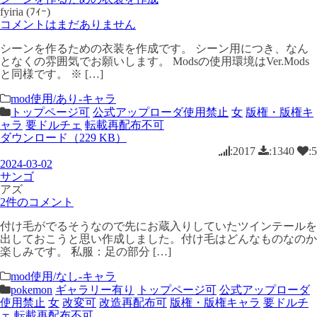
fyiria (ﾌｨｰ)
コメントはまだありません
シーンを作るための衣装を作成です。 シーン用につき、なん
となくの雰囲気でお願いします。 Modsの使用環境はVer.Mods
と同様です。 ※ […]
mod使用/あり-キャラ
トップページ可
公式アップローダ使用禁止
女
版権・版権キ
ャラ
要ドルチェ
転載再配布不可
ダウンロード（229 KB）
:2017
:1340
:5
2024-03-02
サンゴ
アズ
2件のコメント
付け毛がでるそうなので先にお蔵入りしていたツインテールを
出しておこうと思い作成しました。付け毛はどんなものなのか
楽しみです。 私服：足の部分 […]
mod使用/なし-キャラ
pokemon
ギャラリー有り
トップページ可
公式アップローダ
使用禁止
女
改変可
改造再配布可
版権・版権キャラ
要ドルチ
ェ
転載再配布不可