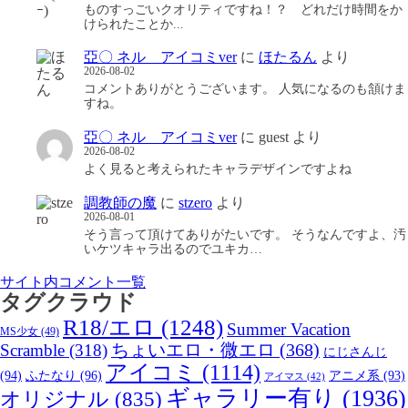
ものすっごいクオリティですね！？ どれだけ時間をか
けられたことか...
亞〇 ネル アイコミver
に
ほたるん
より
2026-08-02
コメントありがとうございます。 人気になるのも頷けま
すね。
亞〇 ネル アイコミver
に
guest
より
2026-08-02
よく見ると考えられたキャラデザインですよね
調教師の魔
に
stzero
より
2026-08-01
そう言って頂けてありがたいです。 そうなんですよ、汚
いケツキャラ出るのでユキカ…
サイト内コメント一覧
タグクラウド
R18/エロ
(1248)
Summer Vacation
MS少女
(49)
Scramble
(318)
ちょいエロ・微エロ
(368)
にじさんじ
アイコミ
(1114)
(94)
ふたなり
(96)
アニメ系
(93)
アイマス
(42)
ギャラリー有り
(1936)
オリジナル
(835)