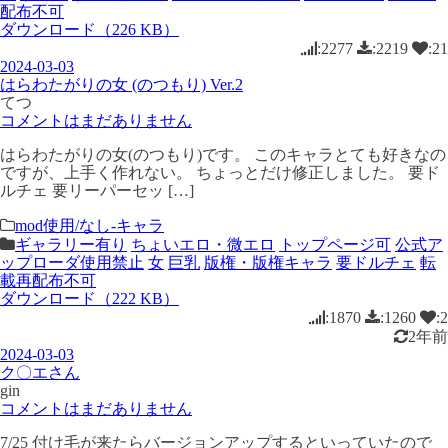
配布不可
ダウンロード（226 KB）
:2277
:2219
:21
2024-03-03
はらわたがりの女 (のつもり) Ver.2
てつ
コメントはまだありません
はらわたがりの女(のつもり)です。 このキャラとても好きなの
ですが、上手く作れない。 ちょっとだけ修正しました。 要ド
ルチェ 要リーパーセッ […]
mod使用/なし-キャラ
ギャラリー有り
ちょいエロ・微エロ
トップページ可
公式ア
ップローダ使用禁止
女
巨乳
版権・版権キャラ
要ドルチェ
転
載再配布不可
ダウンロード（222 KB）
:1870
:1260
:2
2年前
2024-03-03
ク〇エさん
gin
コメントはまだありません
7/25 付け毛が来たらバージョンアップするといっていたので