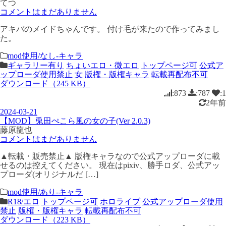
てつ
コメントはまだありません
アキバのメイドちゃんです。 付け毛が来たので作ってみまし
た。
mod使用/なし-キャラ
ギャラリー有り
ちょいエロ・微エロ
トップページ可
公式ア
ップローダ使用禁止
女
版権・版権キャラ
転載再配布不可
ダウンロード（245 KB）
:873
:787
:1
2年前
2024-03-21
【MOD】兎田ぺこら風の女の子(Ver 2.0.3)
藤原龍也
コメントはまだありません
▲転載・販売禁止▲ 版権キャラなので公式アップローダに載
せるのは控えてください。 現在はpixiv、勝手ロダ、公式アッ
プローダ(オリジナルだ […]
mod使用/あり-キャラ
R18/エロ
トップページ可
ホロライブ
公式アップローダ使用
禁止
版権・版権キャラ
転載再配布不可
ダウンロード（223 KB）