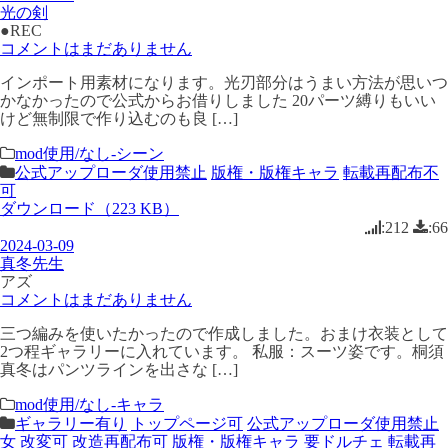
光の剣
●REC
コメントはまだありません
インポート用素材になります。光刃部分はうまい方法が思いつ
かなかったので公式からお借りしました 20パーツ縛りもいい
けど無制限で作り込むのも良 […]
mod使用/なし-シーン
公式アップローダ使用禁止
版権・版権キャラ
転載再配布不
可
ダウンロード（223 KB）
:212
:66
2024-03-09
真冬先生
アズ
コメントはまだありません
三つ編みを使いたかったので作成しました。おまけ衣装として
2つ程ギャラリーに入れています。 私服：スーツ姿です。桐須
真冬はパンツラインを出さな […]
mod使用/なし-キャラ
ギャラリー有り
トップページ可
公式アップローダ使用禁止
女
改変可
改造再配布可
版権・版権キャラ
要ドルチェ
転載再