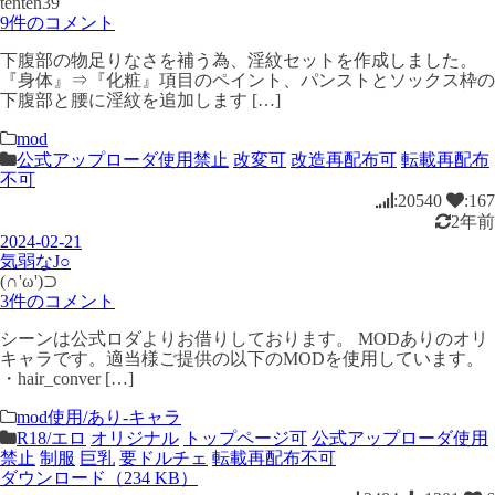
tenten39
9件のコメント
下腹部の物足りなさを補う為、淫紋セットを作成しました。
『身体』⇒『化粧』項目のペイント、パンストとソックス枠の
下腹部と腰に淫紋を追加します […]
mod
公式アップローダ使用禁止
改変可
改造再配布可
転載再配布
不可
:20540
:167
2年前
2024-02-21
気弱なJ○
(∩'ω')⊃
3件のコメント
シーンは公式ロダよりお借りしております。 MODありのオリ
キャラです。適当様ご提供の以下のMODを使用しています。
・hair_conver […]
mod使用/あり-キャラ
R18/エロ
オリジナル
トップページ可
公式アップローダ使用
禁止
制服
巨乳
要ドルチェ
転載再配布不可
ダウンロード（234 KB）