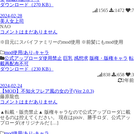
ダウンロード（270 KB）
:1565
:1472
:7
2024-02-28
美人女上司
NAO
コメントはまだありません
※目元にスパイファミリーのmod使用 ※前髪にもmod使用
mod使用/あり-キャラ
公式アップローダ使用禁止
巨乳
感想求
版権・版権キャラ
転
載再配布不可
ダウンロード（230 KB）
:838
:658
:3
2年前
2024-02-24
【MOD】不知火フレア風の女の子(Ver 2.0.3)
藤原龍也
コメントはまだありません
▲転載・販売禁止▲ 版権キャラなので公式アップローダに載
せるのは控えてください。 現在はpixiv、勝手ロダ、公式アッ
プローダ(オリジナルだ […]
mod使用/あり-キャラ