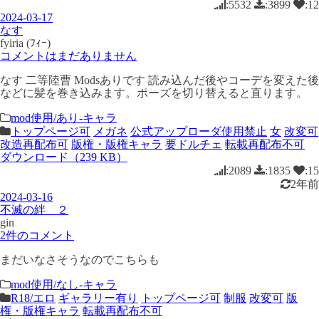
:5532
:3899
:12
2024-03-17
なす
fyiria (ﾌｨｰ)
コメントはまだありません
なす 二等陸曹 Modsありです 読み込んだ後やコーデを変えた後
などに髪を巻き込みます。ポーズを切り替えると直ります。
mod使用/あり-キャラ
トップページ可
メガネ
公式アップローダ使用禁止
女
改変可
改造再配布可
版権・版権キャラ
要ドルチェ
転載再配布不可
ダウンロード（239 KB）
:2089
:1835
:15
2年前
2024-03-16
不滅の絆 ２
gin
2件のコメント
まだいなさそうなのでこちらも
mod使用/なし-キャラ
R18/エロ
ギャラリー有り
トップページ可
制服
改変可
版
権・版権キャラ
転載再配布不可