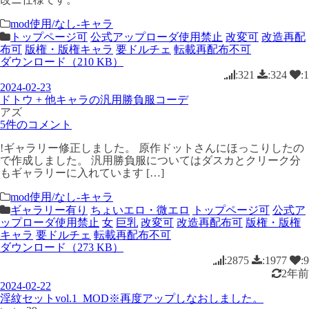
mod使用/なし-キャラ
トップページ可
公式アップローダ使用禁止
改変可
改造再配
布可
版権・版権キャラ
要ドルチェ
転載再配布不可
ダウンロード（210 KB）
:321
:324
:1
2024-02-23
ドトウ + 他キャラの汎用勝負服コーデ
アズ
5件のコメント
!ギャラリー修正しました。 原作ドットさんにほっこりしたの
で作成しました。 汎用勝負服についてはダスカとクリーク分
もギャラリーに入れています […]
mod使用/なし-キャラ
ギャラリー有り
ちょいエロ・微エロ
トップページ可
公式ア
ップローダ使用禁止
女
巨乳
改変可
改造再配布可
版権・版権
キャラ
要ドルチェ
転載再配布不可
ダウンロード（273 KB）
:2875
:1977
:9
2年前
2024-02-22
淫紋セットvol.1_MOD※再度アップしなおしました。