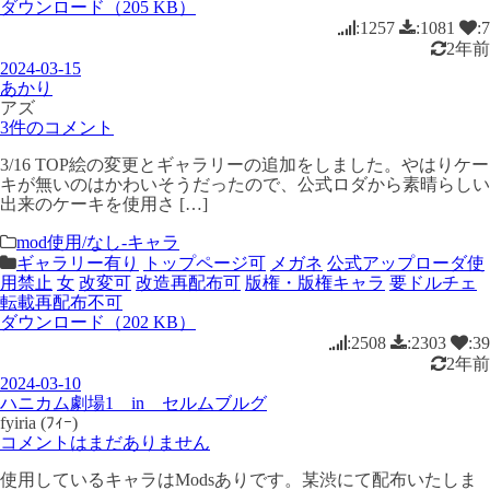
ダウンロード（205 KB）
:1257
:1081
:7
2年前
2024-03-15
あかり
アズ
3件のコメント
3/16 TOP絵の変更とギャラリーの追加をしました。やはりケー
キが無いのはかわいそうだったので、公式ロダから素晴らしい
出来のケーキを使用さ […]
mod使用/なし-キャラ
ギャラリー有り
トップページ可
メガネ
公式アップローダ使
用禁止
女
改変可
改造再配布可
版権・版権キャラ
要ドルチェ
転載再配布不可
ダウンロード（202 KB）
:2508
:2303
:39
2年前
2024-03-10
ハニカム劇場1 in セルムブルグ
fyiria (ﾌｨｰ)
コメントはまだありません
使用しているキャラはModsありです。某渋にて配布いたしま