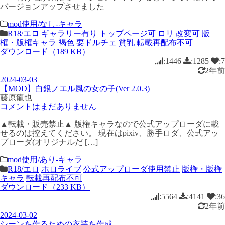
バージョンアップさせました
mod使用/なし-キャラ
R18/エロ
ギャラリー有り
トップページ可
ロリ
改変可
版
権・版権キャラ
褐色
要ドルチェ
貧乳
転載再配布不可
ダウンロード（189 KB）
:1446
:1285
:7
2年前
2024-03-03
【MOD】白銀ノエル風の女の子(Ver 2.0.3)
藤原龍也
コメントはまだありません
▲転載・販売禁止▲ 版権キャラなので公式アップローダに載
せるのは控えてください。 現在はpixiv、勝手ロダ、公式アッ
プローダ(オリジナルだ […]
mod使用/あり-キャラ
R18/エロ
ホロライブ
公式アップローダ使用禁止
版権・版権
キャラ
転載再配布不可
ダウンロード（233 KB）
:5564
:4141
:36
2年前
2024-03-02
シーンを作るための衣装を作成