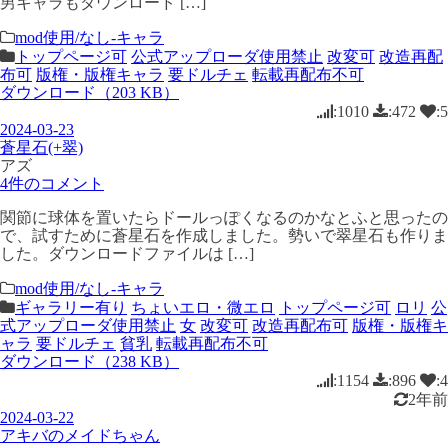
男キャラもダウンロード […]
mod使用/なし-キャラ
トップページ可
公式アップローダ使用禁止
改変可
改造再配
布可
版権・版権キャラ
要ドルチェ
転載再配布不可
ダウンロード（203 KB）
:1010
:472
:5
2024-03-23
蒼星石(+翠)
アズ
4件のコメント
関節に球体を置いたらドールっぽくなるのかなとふと思ったの
で、試すために蒼星石を作成しました。勢いで翠星石も作りま
した。ダウンロードファイルは […]
mod使用/なし-キャラ
ギャラリー有り
ちょいエロ・微エロ
トップページ可
ロリ
公
式アップローダ使用禁止
女
改変可
改造再配布可
版権・版権キ
ャラ
要ドルチェ
貧乳
転載再配布不可
ダウンロード（238 KB）
:1154
:896
:4
2年前
2024-03-22
アキバのメイドちゃん