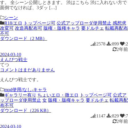
す。 全シーン公開しときます。 渋はこちら 渋に入れない方で
面倒でなければ、3ダッ […]
シーン
R18/エロ
トップページ可
公式アップローダ使用禁止
感想求
改変可
改造再配布可
版権・版権キャラ
要ドルチェ
転載再配布
不可
ダウンロード（2 MB）
:2578
:899
:2
2年前
2024-03-10
えんぴつ戦士
てつ
コメントはまだありません
えんぴつ戦士です。
mod使用/なし-キャラ
ギャラリー有り
ちょいエロ・微エロ
トップページ可
公式ア
ップローダ使用禁止
女
版権・版権キャラ
要ドルチェ
転載再配
布不可
ダウンロード（226 KB）
:1147
:829
:7
2年前
2024-03-10