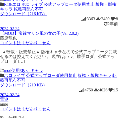
R18/エロ
ホロライブ
公式アップローダ使用禁止
版権・版権
キャラ
転載再配布不可
ダウンロード（216 KB）
:3363
:2489
:8
2年前
2024-02-24
【MOD】宝鐘マリン風の女の子(Ver 2.0.2)
藤原龍也
コメントはまだありません
▲転載・販売禁止▲ 版権キャラなので公式アップローダに載
せるのは控えてください。 現在はpixiv、勝手ロダ、公式アッ
プローダ […]
mod使用/あり-キャラ
ホロライブ
公式アップローダ使用禁止
版権・版権キャラ
転
載再配布不可
ダウンロード（219 KB）
:4750
:4026
:15
2024-02-24
雷巡
aime
コメントはまだありません
改ニ仕様です。