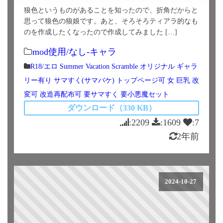
狼色というものがあることを知ったので、折角だからと
思って狼色の狼娘です。あと、そろそろティアラ的なも
のを作成したくなったので作成してみました […]
mod使用/なし-キャラ
R18/エロ
Summer Vacation Scramble
オリジナル
ギャラ
リー有り
サマすく(サマバケ)
トップページ可
女
巨乳
改
変可
改造再配布可
要サマすく
要小悪魔セット
ダウンロード（330 KB）
:2209
:1609
:7
2年前
2024-10-27