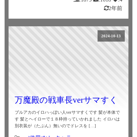
2年前
2024-10-13
万魔殿の戦車長verサマすく
ブルアカのイロハっぽい人verサマすくです 髪が本体で
す 髪とヘイローで１８枠持っていかれました イロハは
別衣装が（たぶん）無いのでドレスを […]