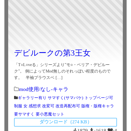
デビルークの第3王女
「T○L○veる」シリーズより”モ○・ベリア・デビルー
ク”。 例によってMod無しのそれっぽい程度のもので
す。 半袖ブラウスベ […]
mod使用/なし-キャラ
ギャラリー有り
サマすく(サマバケ)
トップページ可
制服
女
感想求
改変可
改造再配布可
版権・版権キャラ
要サマすく
要小悪魔セット
ダウンロード（274 KB）
:1879
:1618
:4