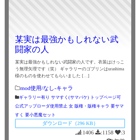
某実は最強かもしれない武
闘家の人
某実は最強かもしれない武闘家の人です。衣装はけっこ
う無理矢理です（笑） ギャラリーのゴブリンはurashima
様のものを使わせてもらいました […]
mod使用/なし-キャラ
ギャラリー有り
サマすく(サマバケ)
トップページ可
公式アップローダ使用禁止
女
版権・版権キャラ
要サマ
すく
要小悪魔セット
ダウンロード（296 KB）
:1406
:1158
:3