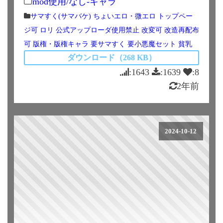
mod使用/なし-キャラ
サマすく(サマバケ)
ちょいエロ・微エロ
トップペー
ジ可
ロリ
公式アップローダ使用禁止
改変可
改造再配布
可
版権・版権キャラ
要サマすく
要小悪魔セット
貧乳
ダウンロード（268 KB）
:1643
:1639
:8
2年前
2024-10-12