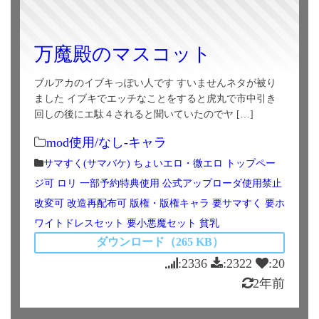
万魔殿のマスコット
ブルアカのイブキっぽい人です すいませんネタが被り
ました イブキでエッチなことをすると虎丸で市中引き
回しの後にエ駄４されると聞いていたのでヤ […]
mod使用/なし-キャラ
サマすく(サマバケ)
ちょいエロ・微エロ
トップペー
ジ可
ロリ
一部予約特典使用
公式アップローダ使用禁止
改変可
改造再配布可
版権・版権キャラ
要サマすく
要ホ
ワイトドレスセット
要小悪魔セット
貧乳
ダウンロード（265 KB）
:2336
:2322
:20
2年前