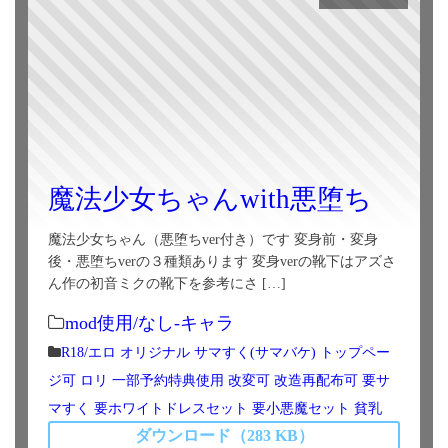
魔法少女ちゃんwith悪堕ち
魔法少女ちゃん（悪堕ちver付き）です 変身前・変身
後・悪堕ちverの３種類あります 変身verの靴下はアズさ
ん作の初音ミクの靴下を参考にさ […]
mod使用/なし-キャラ
R18/エロ
オリジナル
サマすく(サマバケ)
トップペー
ジ可
ロリ
一部予約特典使用
改変可
改造再配布可
要サ
マすく
要ホワイトドレスセット
要小悪魔セット
貧乳
ダウンロード（283 KB）