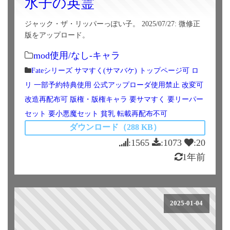
水子の英霊
ジャック・ザ・リッパーっぽい子。 2025/07/27: 微修正
版をアップロード。
mod使用/なし-キャラ
Fateシリーズ
サマすく(サマバケ)
トップページ可
ロ
リ
一部予約特典使用
公式アップローダ使用禁止
改変可
改造再配布可
版権・版権キャラ
要サマすく
要リーパー
セット
要小悪魔セット
貧乳
転載再配布不可
ダウンロード（288 KB）
:1565
:1073
:20
1年前
2025-01-04