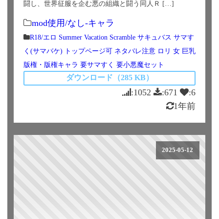
闘し、世界征服を企む悪の組織と闘う同人Ｒ […]
mod使用/なし-キャラ
R18/エロ
Summer Vacation Scramble
サキュバス
サマす
く(サマバケ)
トップページ可
ネタバレ注意
ロリ
女
巨乳
版権・版権キャラ
要サマすく
要小悪魔セット
ダウンロード（285 KB）
:1052
:671
:6
1年前
2025-05-12