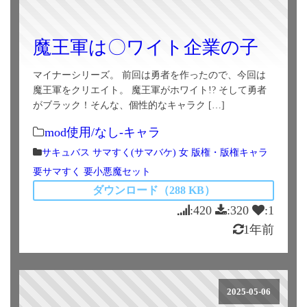
魔王軍は〇ワイト企業の子
マイナーシリーズ。 前回は勇者を作ったので、今回は
魔王軍をクリエイト。 魔王軍がホワイト!? そして勇者
がブラック！そんな、個性的なキャラク […]
mod使用/なし-キャラ
サキュバス
サマすく(サマバケ)
女
版権・版権キャラ
要サマすく
要小悪魔セット
ダウンロード（288 KB）
:420
:320
:1
1年前
2025-05-06