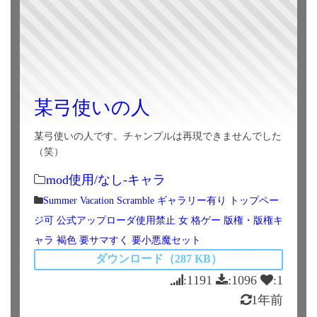
某弓使いの人
某弓使いの人です。チャンプルは再現できませんでした
（笑）
mod使用/なし-キャラ
Summer Vacation Scramble
ギャラリー有り
トップペー
ジ可
公式アップローダ使用禁止
女
格ゲー
版権・版権キ
ャラ
褐色
要サマすく
要小悪魔セット
ダウンロード（287 KB）
:1191
:1096
:1
1年前