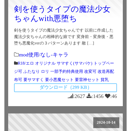
剣を使うタイプの魔法少女
ちゃんwith悪堕ち
剣を使うタイプの魔法少女ちゃんです 以前に作成した
魔法少女ちゃんの相棒的な娘です 変身前・変身後・悪
堕ち悪魔化verの３パターンあります 敵 […]
mod使用/なし-キャラ
R18/エロ
オリジナル
サマすく(サマバケ)
トップペー
ジ可
ふたなり
ロリ
一部予約特典使用
改変可
改造再配
布可
要サマすく
要小悪魔セット
要雷神セット
貧乳
ダウンロード（299 KB）
:2627
:1456
:46
2024-10-14