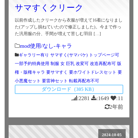
サマすくクリーク
以前作成したクリークから衣服が増えて16着になりまし
た(アップし損ねていたので修正しました)。今まで作っ
た汎用服の分、手間が増えて苦しむ羽目 […]
mod使用/なし-キャラ
ギャラリー有り
サマすく(サマバケ)
トップページ可
一部予約特典使用
制服
女
巨乳
改変可
改造再配布可
版
権・版権キャラ
要サマすく
要ホワイトドレスセット
要
小悪魔セット
要雷神セット
転載再配布不可
ダウンロード（305 KB）
:2281
:1649
:11
2年前
2024-10-05