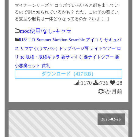
マイナーシリーズ？ コラボでいろいろと顔を出してい
るので割と知られているかも？ ただ、この子の着てい
る髪型や服装は一体どうなってるのか？いま […]
mod使用/なし-キャラ
R18/エロ
Summer Vacation Scramble
アイコミ
サキュバ
ス
サマすく(サマバケ)
トップページ可
ナイトツアー
ロ
リ
女
版権・版権キャラ
要サマすく
要ナイトツアー
要
小悪魔セット
貧乳
ダウンロード（417 KB）
:1170
:736
:28
5か月前
2025-02-26