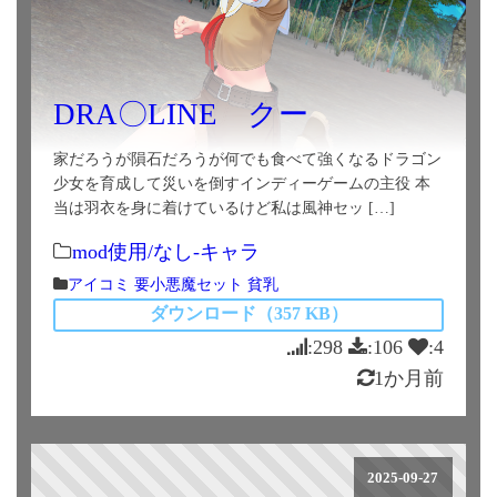
DRA〇LINE クー
家だろうが隕石だろうが何でも食べて強くなるドラゴン
少女を育成して災いを倒すインディーゲームの主役 本
当は羽衣を身に着けているけど私は風神セッ […]
mod使用/なし-キャラ
アイコミ
要小悪魔セット
貧乳
ダウンロード（357 KB）
:298
:106
:4
1か月前
2025-09-27