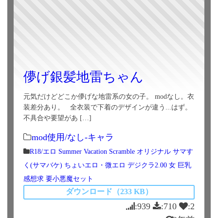
儚げ銀髪地雷ちゃん
元気だけどどこか儚げな地雷系の女の子。 modなし。衣
装差分あり。 全衣装で下着のデザインが違う...はず。
不具合や要望があ […]
mod使用/なし-キャラ
R18/エロ
Summer Vacation Scramble
オリジナル
サマす
く(サマバケ)
ちょいエロ・微エロ
デジクラ2.00
女
巨乳
感想求
要小悪魔セット
ダウンロード（233 KB）
:939
:710
:2