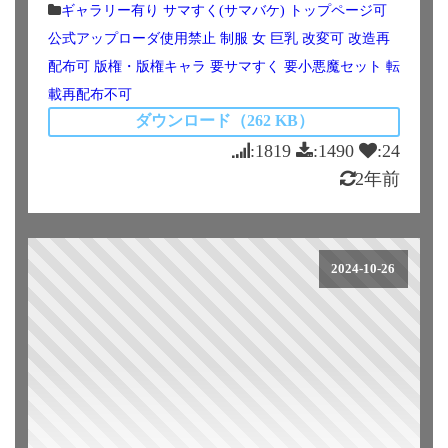
ギャラリー有り
サマすく(サマバケ)
トップページ可
公式アップローダ使用禁止
制服
女
巨乳
改変可
改造再
配布可
版権・版権キャラ
要サマすく
要小悪魔セット
転
載再配布不可
ダウンロード（262 KB）
:1819
:1490
:24
2年前
2024-10-26