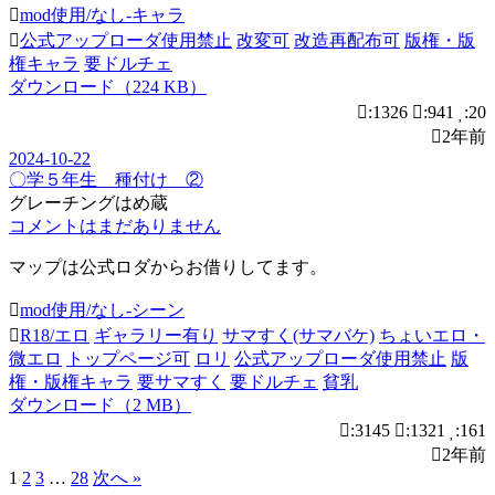
mod使用/なし-キャラ
公式アップローダ使用禁止
改変可
改造再配布可
版権・版
権キャラ
要ドルチェ
ダウンロード（224 KB）
:1326
:941
:20
2年前
2024-10-22
〇学５年生 種付け ②
グレーチングはめ蔵
コメントはまだありません
マップは公式ロダからお借りしてます。
mod使用/なし-シーン
R18/エロ
ギャラリー有り
サマすく(サマバケ)
ちょいエロ・
微エロ
トップページ可
ロリ
公式アップローダ使用禁止
版
権・版権キャラ
要サマすく
要ドルチェ
貧乳
ダウンロード（2 MB）
:3145
:1321
:161
2年前
1
2
3
…
28
次へ »