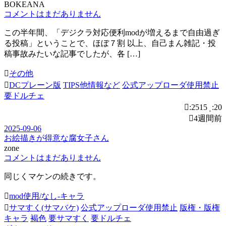
BOKEANA
コメントはまだありません
この半年間、「デジクラ対応便利modが増えるまで自由過ぎ
る投稿」ということで、ほぼ７割 以上、自己まん雑記・投
稿事故みたいな記事でしたが、各 […]
その他
DCプレーン版
TIPS他情報など
公式アップローダ使用禁止
要ドルチェ
:2515
:20
4週間前
2025-09-06
お絵描きが得意な腐女子さん
zone
コメントはまだありません
同じくマケンの続きです。
mod使用/なし-キャラ
サマすく(サマバケ)
公式アップローダ使用禁止
版権・版権
キャラ
褐色
要サマすく
要ドルチェ