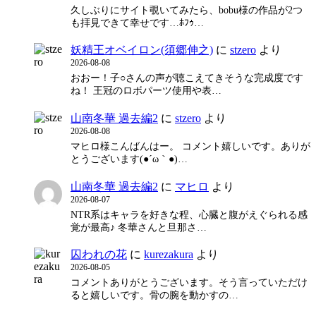
久しぶりにサイト覗いてみたら、bobu様の作品が2つ
も拝見できて幸せです…ﾎﾌｩ…
妖精王オベイロン(須郷伸之)
に
stzero
より
2026-08-08
おおー！子○さんの声が聴こえてきそうな完成度です
ね！ 王冠のロボパーツ使用や表…
山南冬華 過去編2
に
stzero
より
2026-08-08
マヒロ様こんばんはー。 コメント嬉しいです。ありが
とうございます(●´ω｀●)…
山南冬華 過去編2
に
マヒロ
より
2026-08-07
NTR系はキャラを好きな程、心臓と腹がえぐられる感
覚が最高♪ 冬華さんと旦那さ…
囚われの花
に
kurezakura
より
2026-08-05
コメントありがとうございます。そう言っていただけ
ると嬉しいです。骨の腕を動かすの…