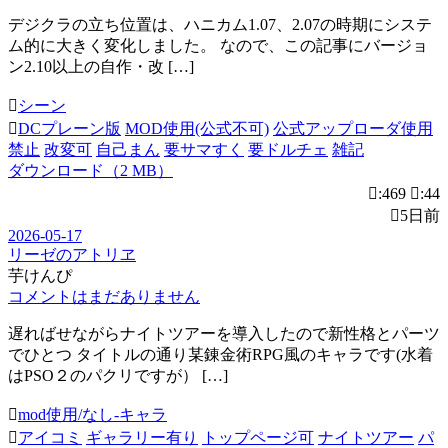
デジクラの立ち位置は、ハニカム1.07、2.07の時期にシステ
ム的に大きく変化しました。 なので、この記事にバージョ
ン2.10以上の自作・改 […]
シーン
DCプレーン版
MOD使用(公式不可)
公式アップローダ使用
禁止
改変可
自己まん
要サマすく
要ドルチェ
雑記
ダウンロード（2 MB）
:469
:44
5日前
2026-05-17
リーゼのアトリヱ
芋けんぴ
コメントはまだありません
遅ればせながらナイトツアーを導入したので新性格とパーツ
でひとつ タイトルの通り某錬金術RPG風のキャラです(水着
はPSO２のパクリですが） […]
mod使用/なし-キャラ
アイコミ
ギャラリー有り
トップページ可
ナイトツアー
パ