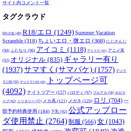
サイト内コメント一覧
タグクラウド
R18/エロ
(1249)
Summer Vacation
MS少女
(49)
Scramble
(318)
ちょいエロ・微エロ
(368)
にじさんじ
アイコミ
(1118)
(94)
ふたなり
(96)
アニメ系
アイマス
(45)
ギャラリー有り
オリジナル
(835)
(93)
(1937)
サマすく(サマバケ)
(1757)
デジク
トップページ可
ラ2.00
(50)
デジクラ3.00
(40)
(4092)
ナイトツアー
(157)
パロディ
(97)
ブルアカ
(58)
ホロラ
ロリ
(704)
一
メガネ
(129)
メカ系
(121)
イブ
(62)
ミリタリー
(57)
公式アップロー
部予約特典使用
(184)
下乳
(92)
ダ使用禁止
(2764)
女
(1043)
制服
(566)