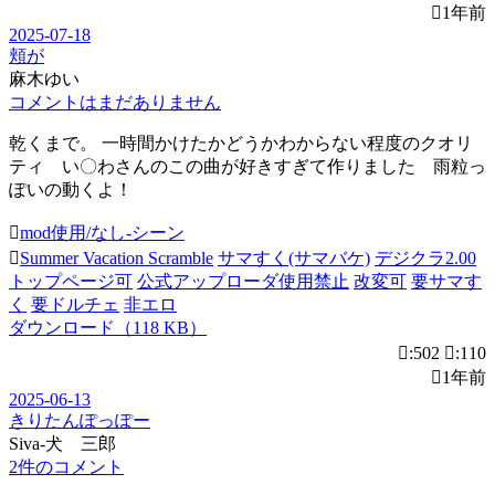
1年前
2025-07-18
頬が
麻木ゆい
コメントはまだありません
乾くまで。 一時間かけたかどうかわからない程度のクオリ
ティ い〇わさんのこの曲が好きすぎて作りました 雨粒っ
ぽいの動くよ！
mod使用/なし-シーン
Summer Vacation Scramble
サマすく(サマバケ)
デジクラ2.00
トップページ可
公式アップローダ使用禁止
改変可
要サマす
く
要ドルチェ
非エロ
ダウンロード（118 KB）
:502
:110
1年前
2025-06-13
きりたんぽっぽー
Siva-犬 三郎
2件のコメント