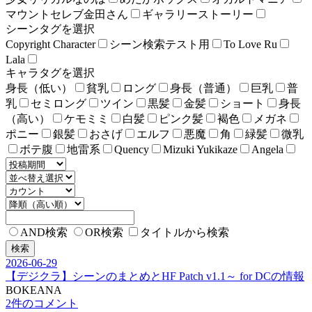
マウントセレブ金田さん
ギャラリーストーリー
シーンタグを選択
Copyright Character
シーン検索テスト用
To Love Ru
Lala
キャラタグを選択
身長（低い）
貧乳
ロング
身長（普通）
巨乳
普
乳
セミロング
ツイン
黒髪
金髪
ショート
身長
（高い）
ケモミミ
白髪
ピンク髪
褐色
メガネ
ポニー
銀髪
おさげ
エルフ
悪魔
角
緑髪
微乳
ボテ腹
地雷系
Quency
Mizuki Yukikaze
Angela
AND検索
OR検索
タイトルから検索
検索
2026-06-29
【デジクラ】シーンのまとめとHF Patch v1.1～ for DCの情報
BOKEANA
2件のコメント