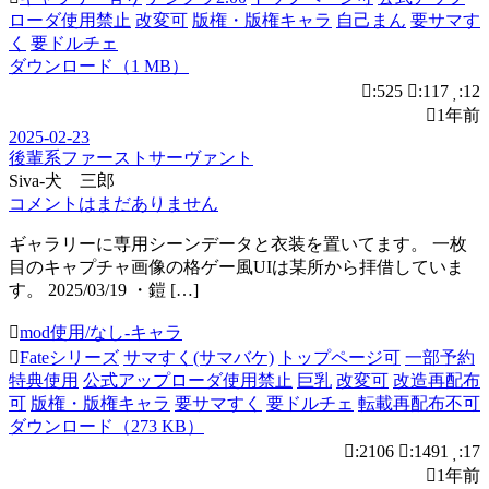
ローダ使用禁止
改変可
版権・版権キャラ
自己まん
要サマす
く
要ドルチェ
ダウンロード（1 MB）
:525
:117
:12
1年前
2025-02-23
後輩系ファーストサーヴァント
Siva-犬 三郎
コメントはまだありません
ギャラリーに専用シーンデータと衣装を置いてます。 一枚
目のキャプチャ画像の格ゲー風UIは某所から拝借していま
す。 2025/03/19 ・鎧 […]
mod使用/なし-キャラ
Fateシリーズ
サマすく(サマバケ)
トップページ可
一部予約
特典使用
公式アップローダ使用禁止
巨乳
改変可
改造再配布
可
版権・版権キャラ
要サマすく
要ドルチェ
転載再配布不可
ダウンロード（273 KB）
:2106
:1491
:17
1年前