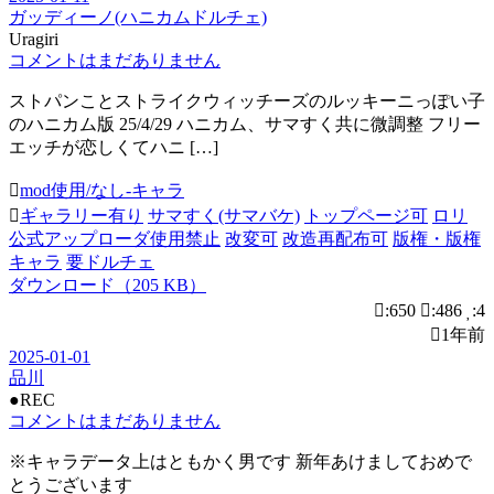
ガッディーノ(ハニカムドルチェ)
Uragiri
コメントはまだありません
ストパンことストライクウィッチーズのルッキーニっぽい子
のハニカム版 25/4/29 ハニカム、サマすく共に微調整 フリー
エッチが恋しくてハニ […]
mod使用/なし-キャラ
ギャラリー有り
サマすく(サマバケ)
トップページ可
ロリ
公式アップローダ使用禁止
改変可
改造再配布可
版権・版権
キャラ
要ドルチェ
ダウンロード（205 KB）
:650
:486
:4
1年前
2025-01-01
品川
●REC
コメントはまだありません
※キャラデータ上はともかく男です 新年あけましておめで
とうございます