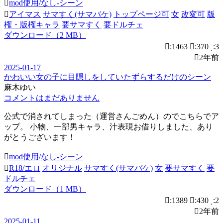
mod使用/なし-シーン
アイマス
サマすく(サマバケ)
トップページ可
女
改変可
版
権・版権キャラ
要サマすく
要ドルチェ
ダウンロード（2 MB）
:1463
:370
:3
2年前
2025-01-17
かわいい女の子に目隠しをしていたずらするだけのシーン
麻木ゆい
コメントはまだありません
公式で消されてしまった（運営さんごめん）のでこちらでア
ップ。 小物、一部男キャラ、汁表現お借りしました、あり
がとうございます！
mod使用/なし-シーン
R18/エロ
オリジナル
サマすく(サマバケ)
女
要サマすく
要
ドルチェ
ダウンロード（1 MB）
:1389
:430
:2
2年前
2025-01-11