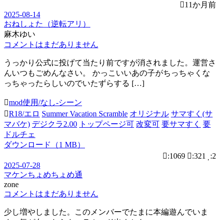
11か月前
2025-08-14
おねしょた（逆転アリ）
麻木ゆい
コメントはまだありません
うっかり公式に投げて当たり前ですが消されました。運営さ
んいつもごめんなさい。 かっこいいあの子がちっちゃくな
っちゃったらしいのでいたずらする […]
mod使用/なし-シーン
R18/エロ
Summer Vacation Scramble
オリジナル
サマすく(サ
マバケ)
デジクラ2.00
トップページ可
改変可
要サマすく
要
ドルチェ
ダウンロード（1 MB）
:1069
:321
:2
2025-07-28
マケンちょめちょめ通
zone
コメントはまだありません
少し増やしました。このメンバーでたまに本編遊んでいま