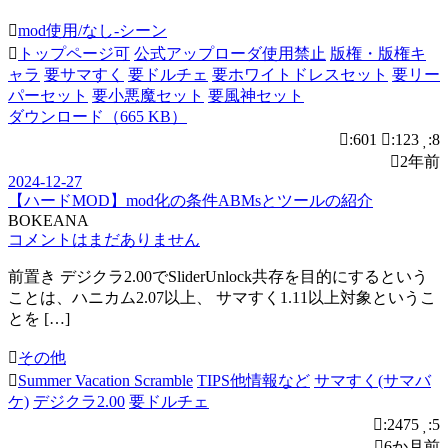
mod使用/なし-シーン
トップページ可
公式アップローダ使用禁止
版権・版権キ
ャラ
要サマすく
要ドルチェ
要ホワイトドレスセット
要リー
パーセット
要小悪魔セット
要風神セット
ダウンロード（665 KB）
:601
:123
:8
2年前
2024-12-27
【ハードMOD】mod化の条件ABMsとツールの紹介
BOKEANA
コメントはまだありません
前置き デジクラ2.00でSliderUnlock共存を目的にするという
ことは、ハニカム2.07以上、 サマすく1.11以上対象というこ
とを […]
その他
Summer Vacation Scramble
TIPS他情報など
サマすく(サマバ
ケ)
デジクラ2.00
要ドルチェ
:2475
:5
6か月前