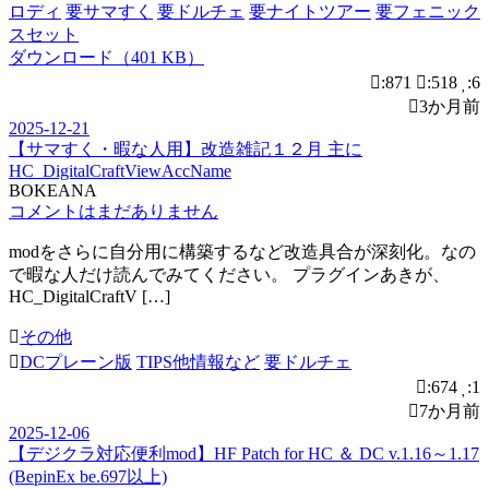
ロディ
要サマすく
要ドルチェ
要ナイトツアー
要フェニック
スセット
ダウンロード（401 KB）
:871
:518
:6
3か月前
2025-12-21
【サマすく・暇な人用】改造雑記１２月 主に
HC_DigitalCraftViewAccName
BOKEANA
コメントはまだありません
modをさらに自分用に構築するなど改造具合が深刻化。なの
で暇な人だけ読んでみてください。 プラグインあきが、
HC_DigitalCraftV […]
その他
DCプレーン版
TIPS他情報など
要ドルチェ
:674
:1
7か月前
2025-12-06
【デジクラ対応便利mod】HF Patch for HC ＆ DC v.1.16～1.17
(BepinEx be.697以上)