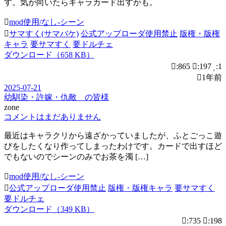
す。気が向いたらキャラカード出すかも。
mod使用/なし-シーン
サマすく(サマバケ)
公式アップローダ使用禁止
版権・版権
キャラ
要サマすく
要ドルチェ
ダウンロード（658 KB）
:865
:197
:1
1年前
2025-07-21
幼馴染・許嫁・仇敵 の皆様
zone
コメントはまだありません
最近はキャラクリから遠ざかっていましたが、ふとごっこ遊
びをしたくなり作ってしまったわけです。カードで出すほど
でもないのでシーンのみでお茶を濁 […]
mod使用/なし-シーン
公式アップローダ使用禁止
版権・版権キャラ
要サマすく
要ドルチェ
ダウンロード（349 KB）
:735
:198