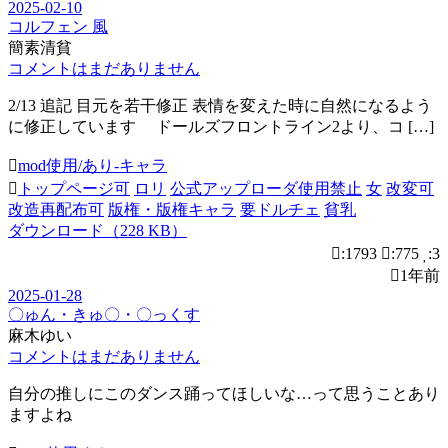
2025-02-10
コルフェン 風
簡素清貧
コメントはまだありません
2/13 追記 目元を若干修正 表情を変えた時に自然になるよう
に修正しています ドールズフロントライン2より、コ […]
mod使用/あり-キャラ
トップページ可
ロリ
公式アップローダ使用禁止
女
改変可
改造再配布可
版権・版権キャラ
要ドルチェ
貧乳
ダウンロード（228 KB）
:1793
:775
:3
1年前
2025-01-28
〇ゅん・きゅ〇・〇っくす
麻木ゆい
コメントはまだありません
自分の推しにこのダンス踊ってほしいな…って思うことあり
ますよね