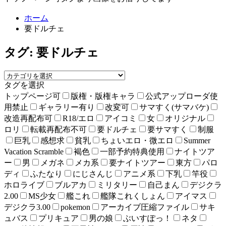
ホーム
要ドルチェ
タグ:
要ドルチェ
タグを選択
トップページ可
版権・版権キャラ
公式アップローダ使
用禁止
ギャラリー有り
改変可
サマすく(サマバケ)
改造再配布可
R18/エロ
アイコミ
女
オリジナル
ロリ
転載再配布不可
要ドルチェ
要サマすく
制服
巨乳
感想求
貧乳
ちょいエロ・微エロ
Summer
Vacation Scramble
褐色
一部予約特典使用
ナイトツア
ー
男
メガネ
メカ系
要ナイトツアー
東方
パロ
ディ
ふたなり
にじさんじ
アニメ系
下乳
竿役
ホロライブ
ブルアカ
ミリタリー
自己まん
デジクラ
2.00
MS少女
艦これ
艦隊これくしょん
アイマス
デジクラ3.00
pokemon
アーカイブ圧縮ファイル
サキ
ュバス
プリキュア
男の娘
ぶいすぽっ！
ネタ