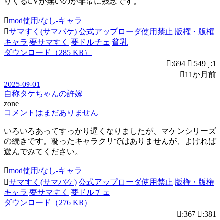
りくるCVが無いのが非常に残念です。
mod使用/なし-キャラ
サマすく(サマバケ)
公式アップローダ使用禁止
版権・版権
キャラ
要サマすく
要ドルチェ
貧乳
ダウンロード（285 KB）
:694
:549
:1
11か月前
2025-09-01
自称タケちゃんの許嫁
zone
コメントはまだありません
いろいろあってすっかり遅くなりましたが、マケンシリーズ
の続きです。凝ったキャラクリではありませんが、よければ
遊んでみてください。
mod使用/なし-キャラ
サマすく(サマバケ)
公式アップローダ使用禁止
版権・版権
キャラ
要サマすく
要ドルチェ
ダウンロード（276 KB）
:367
:381