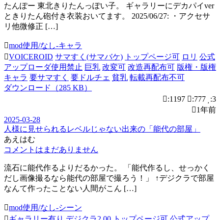
たんぽー 東北きりたんっぽい子。 ギャラリーにデカパイver
ときりたん砲付き衣装おいてます。 2025/06/27: ・アクセサ
リ他微修正 […]
mod使用/なし-キャラ
VOICEROID
サマすく(サマバケ)
トップページ可
ロリ
公式
アップローダ使用禁止
巨乳
改変可
改造再配布可
版権・版権
キャラ
要サマすく
要ドルチェ
貧乳
転載再配布不可
ダウンロード（285 KB）
:1197
:777
:3
1年前
2025-03-28
人様に見せられるレベルじゃない出来の「能代の部屋」
あえはむ
コメントはまだありません
流石に能代作るよりだるかった。 「能代作るし、せっかく
だし画像撮るなら能代の部屋で撮ろう！」 ↑デジクラで部屋
なんて作ったことない人間がこん […]
mod使用/なし-シーン
ギャラリー有り
デジクラ2.00
トップページ可
公式アップ