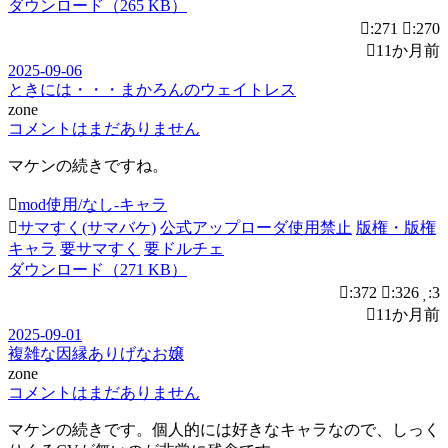
ダウンロード（265 KB）
:271
:270
11か月前
2025-09-06
ときには・・・まかろんのウェイトレス
zone
コメントはまだありません
マケンの続きですね。
mod使用/なし-キャラ
サマすく(サマバケ)
公式アップローダ使用禁止
版権・版権
キャラ
要サマすく
要ドルチェ
ダウンロード（271 KB）
:372
:326
:3
11か月前
2025-09-01
複雑な因縁ありげなお嬢
zone
コメントはまだありません
マケンの続きです。個人的には好きなキャラなので、しっく