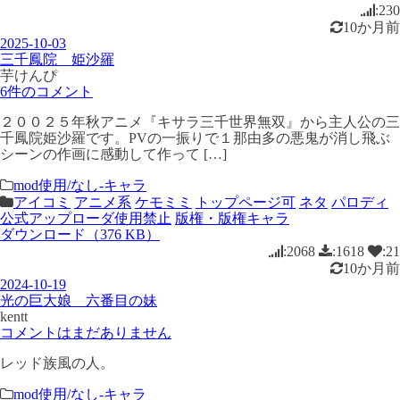
:230
10か月前
2025-10-03
三千鳳院 姫沙羅
芋けんぴ
6件のコメント
２００２５年秋アニメ『キサラ三千世界無双』から主人公の三
千鳳院姫沙羅です。PVの一振りで１那由多の悪鬼が消し飛ぶ
シーンの作画に感動して作って […]
mod使用/なし-キャラ
アイコミ
アニメ系
ケモミミ
トップページ可
ネタ
パロディ
公式アップローダ使用禁止
版権・版権キャラ
ダウンロード（376 KB）
:2068
:1618
:21
10か月前
2024-10-19
光の巨大娘 六番目の妹
kentt
コメントはまだありません
レッド族風の人。
mod使用/なし-キャラ