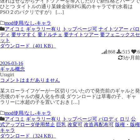
遅ればせながらナイトツアーを導入したので新性格とパーツで
ひとつ タイトルの通り某錬金術RPG風のキャラです(水着は
PSO２のパクリですが） […]
mod使用/なし-キャラ
アイコミ
ギャラリー有り
トップページ可
ナイトツアー
パロ
ディ
要サマすく
要ドルチェ
要ナイトツアー
要フェニックスセ
ット
ダウンロード（401 KB）
:868
:515
:6
3か月前
2026-03-16
ギャル概念
Uragiri
コメントはまだありません
某スローライフゲーが一区切りついたので発売前のギャルと発
売後のギャルの擬人化を作成 ダウンロードは草毒の子、ギャ
ラリーに水超の子を置いておき […]
mod使用/なし-キャラ
アイコミ
ギャラリー有り
トップページ可
パロディ
ロリ
公
式アップローダ使用禁止
巨乳
改変可
改造再配布可
版権・版権
キャラ
ダウンロード（324 KB）