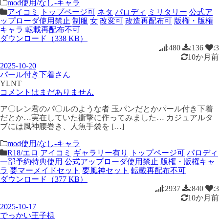
mod使用/なし-キャラ
アイコミ
トップページ可
ネタ
パロディ
ミリタリー
公式ア
ップローダ使用禁止
制服
女
改変可
改造再配布可
版権・版権
キャラ
転載再配布不可
ダウンロード（338 KB）
:480
:136
:3
10か月前
2025-10-20
パール付き下着さん
YLNT
コメントはまだありません
ア〇レン君のパ〇ルのような者 玉パンだとかパール付き下着
だとか…実在していた衝撃に作ってみました… カジュアルタ
ブには風神腰巻き、人魚手袋を […]
mod使用/なし-キャラ
R18/エロ
アイコミ
ギャラリー有り
トップページ可
パロディ
一部予約特典使用
公式アップローダ使用禁止
版権・版権キャ
ラ
要マーメイドセット
要風神セット
転載再配布不可
ダウンロード（377 KB）
:2937
:840
:3
10か月前
2025-10-17
でっかい王子様