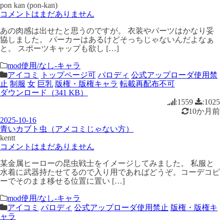
pon kan (pon-kan)
コメントはまだありません
あの肉感は出せたと思うのですが。 衣装やパーツはかなり妥
協しました。 パーカーはあるけどそっちじゃないんだよなぁ
と。 スポーツキャップも欲し […]
mod使用/なし-キャラ
アイコミ
トップページ可
パロディ
公式アップローダ使用禁
止
制服
女
巨乳
版権・版権キャラ
転載再配布不可
ダウンロード（341 KB）
:1559
:1025
10か月前
2025-10-16
青いカブト虫（アメコミじゃない方）
kentt
コメントはまだありません
某金属ヒーローの昆虫戦士をイメージしてみました。 私服と
水着に武器持たせてるので入り用であればどうぞ。コーデコピ
ーでそのまま移せる位置に置い […]
mod使用/なし-キャラ
アイコミ
パロディ
公式アップローダ使用禁止
版権・版権キ
ャラ