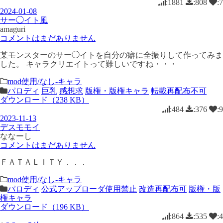
:1881
:808
:7
2024-01-08
サー◯イト風
amaguri
コメントはまだありません
某モンスターのサー◯イトを自分の癖に全振りして作ってみま
した。 キャラクリエイトって難しいですね・・・
mod使用/なし-キャラ
パロディ
巨乳
感想求
版権・版権キャラ
転載再配布不可
ダウンロード（238 KB）
:484
:376
:9
2023-11-13
デスモモイ
ななーし
コメントはまだありません
ＦＡＴＡＬＩＴＹ．．．
mod使用/なし-キャラ
パロディ
公式アップローダ使用禁止
改造再配布可
版権・版
権キャラ
ダウンロード（196 KB）
:864
:535
:4