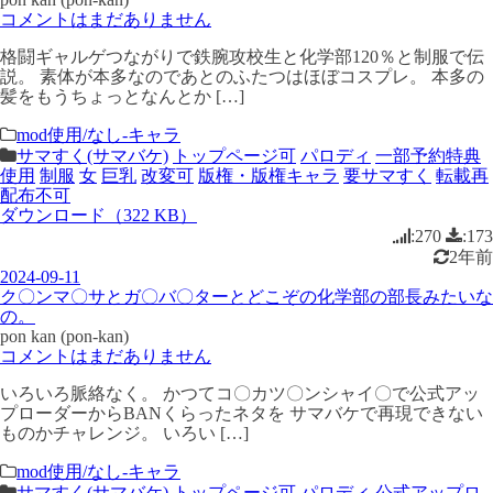
コメントはまだありません
格闘ギャルゲつながりで鉄腕攻校生と化学部120％と制服で伝
説。 素体が本多なのであとのふたつはほぼコスプレ。 本多の
髪をもうちょっとなんとか […]
mod使用/なし-キャラ
サマすく(サマバケ)
トップページ可
パロディ
一部予約特典
使用
制服
女
巨乳
改変可
版権・版権キャラ
要サマすく
転載再
配布不可
ダウンロード（322 KB）
:270
:173
2年前
2024-09-11
ク〇ンマ〇サとガ〇バ〇ターとどこぞの化学部の部長みたいな
の。
pon kan (pon-kan)
コメントはまだありません
いろいろ脈絡なく。 かつてコ〇カツ〇ンシャイ〇で公式アッ
プローダーからBANくらったネタを サマバケで再現できない
ものかチャレンジ。 いろい […]
mod使用/なし-キャラ
サマすく(サマバケ)
トップページ可
パロディ
公式アップロ