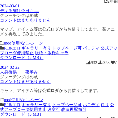
2年前
2024-03-01
デキる猫は今日も.....
グレーチングはめ蔵
コメントはまだありません
マップ、アイテム等は公式ロダからお借りしてます。 某アニ
メを再現してみました。
mod使用/なし-シーン
R18/エロ
ギャラリー有り
トップページ可
パロディ
公式アッ
プローダ使用禁止
版権・版権キャラ
ダウンロード（2 MB）
:932
:358
:1
2024-02-22
人身御供・一夜孕み
グレーチングはめ蔵
コメントはまだありません
キャラ、アイテム等は公式ロダからお借りしてます。
mod使用/なし-シーン
R18/エロ
ギャラリー有り
トップページ可
パロディ
ロリ
公
式アップローダ使用禁止
改変可
改造再配布可
ダウンロード（3 MB）