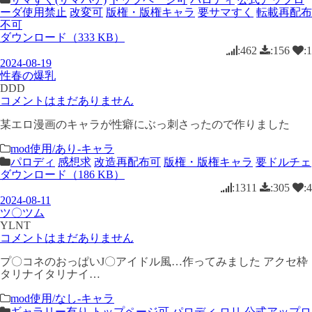
ーダ使用禁止
改変可
版権・版権キャラ
要サマすく
転載再配布
不可
ダウンロード（333 KB）
:462
:156
:1
2024-08-19
性春の爆乳
DDD
コメントはまだありません
某エロ漫画のキャラが性癖にぶっ刺さったので作りました
mod使用/あり-キャラ
パロディ
感想求
改造再配布可
版権・版権キャラ
要ドルチェ
ダウンロード（186 KB）
:1311
:305
:4
2024-08-11
ツ〇ツム
YLNT
コメントはまだありません
プ〇コネのおっぱいJ〇アイドル風…作ってみました アクセ枠
タリナイタリナイ…
mod使用/なし-キャラ
ギャラリー有り
トップページ可
パロディ
ロリ
公式アップロ