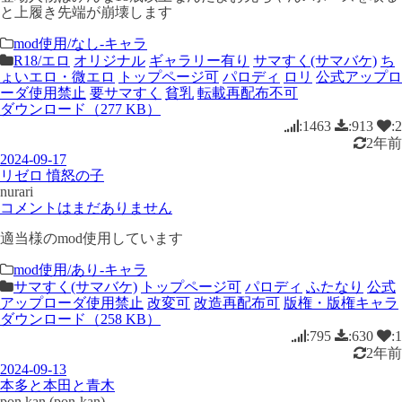
と上履き先端が崩壊します
mod使用/なし-キャラ
R18/エロ
オリジナル
ギャラリー有り
サマすく(サマバケ)
ち
ょいエロ・微エロ
トップページ可
パロディ
ロリ
公式アップロ
ーダ使用禁止
要サマすく
貧乳
転載再配布不可
ダウンロード（277 KB）
:1463
:913
:2
2年前
2024-09-17
リゼロ 憤怒の子
nurari
コメントはまだありません
適当様のmod使用しています
mod使用/あり-キャラ
サマすく(サマバケ)
トップページ可
パロディ
ふたなり
公式
アップローダ使用禁止
改変可
改造再配布可
版権・版権キャラ
ダウンロード（258 KB）
:795
:630
:1
2年前
2024-09-13
本多と本田と青木
pon kan (pon-kan)