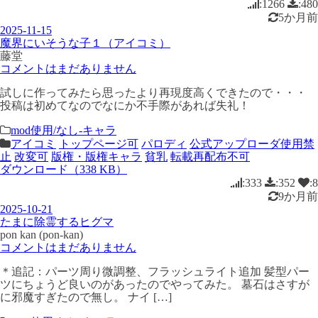
:1266
:480
5か月前
2025-11-15
魔界にいそうな子１（アイコミ）
藤堂
コメントはまだありません
試しに作ってみたら思ったより再現度高くできたので・・・
投稿は初めてなのでなにか不手際があれば失礼！
mod使用/なし-キャラ
アイコミ
トップページ可
パロディ
公式アップローダ使用禁
止
改変可
版権・版権キャラ
貧乳
転載再配布不可
ダウンロード（338 KB）
:333
:352
:8
9か月前
2025-10-21
たまに除霊するヒグマ
pon kan (pon-kan)
コメントはまだありません
＊追記：パーツ周り微調整、フラッシュライト追加 髪型パー
ツにちょうど良いのがあったのでやってみた。 墓石はさすが
に邪魔すぎたので無し。 ナイ […]