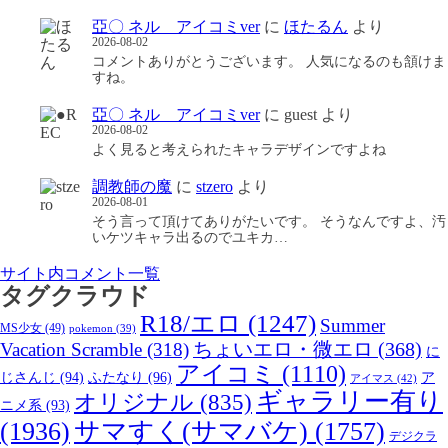
亞〇 ネル アイコミver
に
ほたるん
より
2026-08-02
コメントありがとうございます。 人気になるのも頷けま
すね。
亞〇 ネル アイコミver
に
guest
より
2026-08-02
よく見ると考えられたキャラデザインですよね
調教師の魔
に
stzero
より
2026-08-01
そう言って頂けてありがたいです。 そうなんですよ、汚
いケツキャラ出るのでユキカ…
サイト内コメント一覧
タグクラウド
R18/エロ
(1247)
Summer
MS少女
(49)
pokemon
(39)
ちょいエロ・微エロ
(368)
Vacation Scramble
(318)
に
アイコミ
(1110)
じさんじ
(94)
ふたなり
(96)
ア
アイマス
(42)
ギャラリー有り
オリジナル
(835)
ニメ系
(93)
(1936)
サマすく(サマバケ)
(1757)
デジクラ