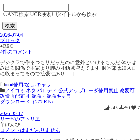
AND検索
OR検索
タイトルから検索
検索
2026-07-04
ブロック
●REC
4件のコメント
デジクラで作るつもりだったのに意外といけるもんだ 体がは
み出る関係で本家より脚の可動域増えてます 胴体部は20スロ
に収まってるので拡張性あり […]
mod使用/なし-キャラ
アイコミ
ネタ
パロディ
公式アップローダ使用禁止
改変可
改造再配布可
版権・版権キャラ
ダウンロード（277 KB）
:245
:50
:7
2026-05-17
リーゼのアトリヱ
芋けんぴ
コメントはまだありません