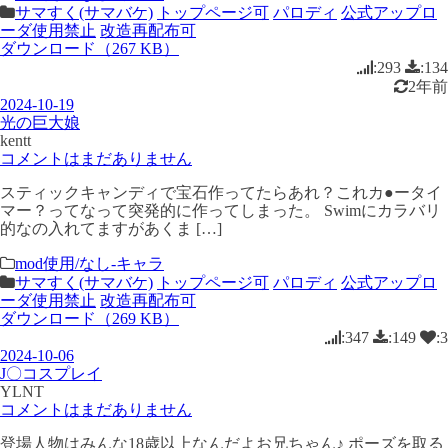
サマすく(サマバケ)
トップページ可
パロディ
公式アップロ
ーダ使用禁止
改造再配布可
ダウンロード（267 KB）
:293
:134
2年前
2024-10-19
光の巨大娘
kentt
コメントはまだありません
スティックキャンディで宝石作ってたらあれ？これカ●ータイ
マー？ってなって突発的に作ってしまった。 Swimにカラバリ
的なの入れてますがあくま […]
mod使用/なし-キャラ
サマすく(サマバケ)
トップページ可
パロディ
公式アップロ
ーダ使用禁止
改造再配布可
ダウンロード（269 KB）
:347
:149
:3
2024-10-06
J〇コスプレイ
YLNT
コメントはまだありません
登場人物はみんな18歳以上なんだよお兄ちゃん♪ ポーズを取る