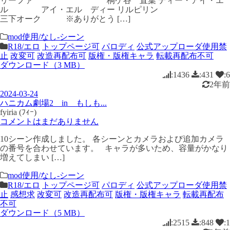
リーファ 桐ケ谷 直葉 ディー・アイ・エ
ル アイ・エル ディー リルピリン
三下オーク ※ありがとう […]
mod使用/なし-シーン
R18/エロ
トップページ可
パロディ
公式アップローダ使用禁
止
改変可
改造再配布可
版権・版権キャラ
転載再配布不可
ダウンロード（3 MB）
:1436
:431
:6
2年前
2024-03-24
ハニカム劇場2 in もしも...
fyiria (ﾌｨｰ)
コメントはまだありません
10シーン作成しました。 各シーンとカメラおよび追加カメラ
の番号を合わせています。 キャラが多いため、容量がかなり
増えてしまい […]
mod使用/なし-シーン
R18/エロ
トップページ可
パロディ
公式アップローダ使用禁
止
感想求
改変可
改造再配布可
版権・版権キャラ
転載再配布
不可
ダウンロード（5 MB）
:2515
:848
:1