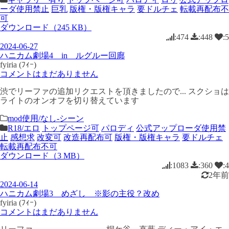
ーダ使用禁止
巨乳
版権・版権キャラ
要ドルチェ
転載再配布不
可
ダウンロード（245 KB）
:474
:448
:5
2024-06-27
ハニカム劇場4 in ルグルー回廊
fyiria (ﾌｨｰ)
コメントはまだありません
渋でリーファの追加リクエストを頂きましたので... スクショは
ライトのオンオフを切り替えています
mod使用/なし-シーン
R18/エロ
トップページ可
パロディ
公式アップローダ使用禁
止
感想求
改変可
改造再配布可
版権・版権キャラ
要ドルチェ
転載再配布不可
ダウンロード（3 MB）
:1083
:360
:4
2年前
2024-06-14
ハニカム劇場3 めざし ※影の主役？改め
fyiria (ﾌｨｰ)
コメントはまだありません