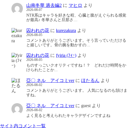
山南冬華 過去編2
に
マヒロ
より
2026-08-07
NTR系はキャラを好きな程、心臓と腹がえぐられる感覚
が最高♪ 冬華さんと旦那さ…
囚われの花
に
kurezakura
より
2026-08-05
コメントありがとうございます。そう言っていただける
と嬉しいです。骨の腕を動かすの…
囚われの花
に
fyiria (ﾌｨｰ)
より
2026-08-05
ものすっごいクオリティですね！？ どれだけ時間をか
けられたことか...
亞〇 ネル アイコミver
に
ほたるん
より
2026-08-02
コメントありがとうございます。 人気になるのも頷けま
すね。
亞〇 ネル アイコミver
に
guest
より
2026-08-02
よく見ると考えられたキャラデザインですよね
サイト内コメント一覧