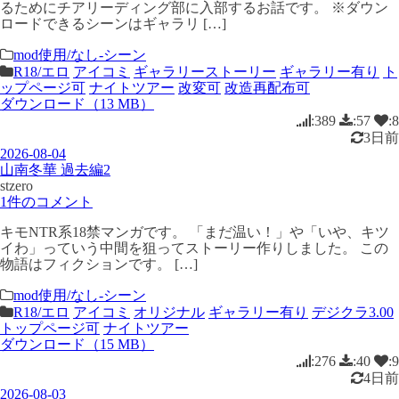
るためにチアリーディング部に入部するお話です。 ※ダウン
ロードできるシーンはギャラリ […]
mod使用/なし-シーン
R18/エロ
アイコミ
ギャラリーストーリー
ギャラリー有り
ト
ップページ可
ナイトツアー
改変可
改造再配布可
ダウンロード（13 MB）
:389
:57
:8
3日前
2026-08-04
山南冬華 過去編2
stzero
1件のコメント
キモNTR系18禁マンガです。 「まだ温い！」や「いや、キツ
イわ」っていう中間を狙ってストーリー作りしました。 この
物語はフィクションです。 […]
mod使用/なし-シーン
R18/エロ
アイコミ
オリジナル
ギャラリー有り
デジクラ3.00
トップページ可
ナイトツアー
ダウンロード（15 MB）
:276
:40
:9
4日前
2026-08-03