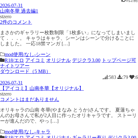
2026-07-31
山南冬華 過去編1
stzero
2件のコメント
まさかのギャラリー枚数制限「1枚多い」になってしまいまし
て．．．。 キャラはキャラ、シーンはシーンで分けることに
しました。 一応18禁マンガ […]
mod使用/なし-シーン
R18/エロ
アイコミ
オリジナル
デジクラ3.00
トップページ可
ナイトツアー
ダウンロード（5 MB）
:583
:79
:6
2026-07-31
【アイコミ】山南冬華【オリジナル】
stzero
コメントはまだありません
オリキャラの山南 冬華(やまなみ とうか)さんです。 夏蓮ちゃ
んのお母さんで私が2人目に作ったオリキャラです。 ストーリ
ーが進んだので、やっ […]
mod使用/なし-キャラ
R18/エロ
アイコミ
オリジナル
ギャラリー有り
デジクラ3.00