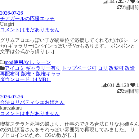
:445
:77
:6
2週間前
2026-07-26
チアガールの応援エッチ
Uragiri
コメントはまだありません
グリムアロエっぽい子が騎乗位で応援してくれるだけ(6シーン
+α) ギャラリーにパインっぽい子Verもあります。 ポンポンと
文字は公式から借り […]
mod使用/なし-シーン
アイコミ
ギャラリー有り
トップページ可
ロリ
改変可
改造
再配布可
版権・版権キャラ
ダウンロード（4 MB）
:601
:128
:1
2週間前
2026-07-26
合法ロリパティシエお姉さん
kurezakura
コメントはまだありません
喫茶ステラと死神の蝶より、仕事のできる合法ロリなお姉さん
の汐山涼音さんをそれっぽい雰囲気で再現してみました。 サ
ブヒロインのため、CGの数が […]