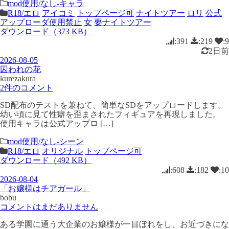
mod使用/なし-キャラ
R18/エロ
アイコミ
トップページ可
ナイトツアー
ロリ
公式
アップローダ使用禁止
女
要ナイトツアー
ダウンロード（373 KB）
:391
:219
:9
2日前
2026-08-05
囚われの花
kurezakura
2件のコメント
SD配布のテストを兼ねて、簡単なSDをアップロードします。
幼い頃に見て性癖を歪まされたフィギュアを再現しました。
使用キャラは公式アップロ […]
mod使用/なし-シーン
R18/エロ
オリジナル
トップページ可
ダウンロード（492 KB）
:608
:182
:10
2026-08-04
「お嬢様はチアガール」
bobu
コメントはまだありません
ある学園に通う大企業のお嬢様が一目ぼれをし、お近づきにな