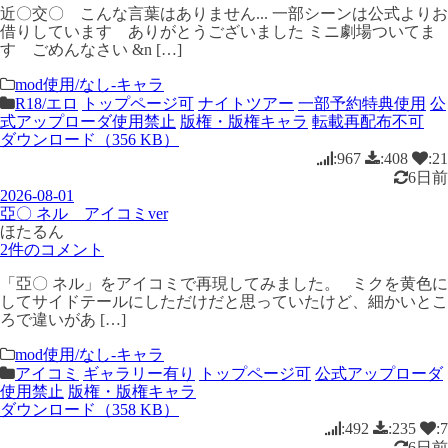
近〇交〇 こんな言葉はありません... 一部シーンは公式よりお
借りしています ありがとうございました ミニ劇場ついてま
す ごめんなさい &n […]
mod使用/なし-キャラ
R18/エロ
トップページ可
ナイトツアー
一部予約特典使用
公
式アップローダ使用禁止
版権・版権キャラ
転載再配布不可
ダウンロード（356 KB）
:967
:408
:21
6日前
2026-08-01
亞〇 ネル アイコミver
ほたるん
2件のコメント
「亞〇 ネル」をアイコミで再現してみました。 ミクを黄色に
してサイドテールにしただけだと思っていたけど、細かいとこ
ろで違いがあ […]
mod使用/なし-キャラ
アイコミ
ギャラリー有り
トップページ可
公式アップローダ
使用禁止
版権・版権キャラ
ダウンロード（358 KB）
:492
:235
:7
6日前