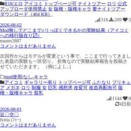
R18/エロ
アイコミ
トップページ可
ナイトツアー
ロリ
公式
アップローダ使用禁止
女
版権・版権キャラ
要ナイトツアー
ダウンロード（404 KB）
:318
:209
:3
2026-08-02
Mod無しでどこまで○リっぽくできるかの実験結果（アイコミ
への移行版在り〼）
master2887
コメントはまだありません
次回作からはモデルが変更という事で、ここまで行ってきまし
た表題の実験も一区切り。 折角なので実験結果報告を投稿さ
せていただきます。 （例によ […]
mod使用/なし-キャラ
アイコミ
ギャラリー有り
トップページ可
ふたなり
プリキュ
ア
メガネ
ロリ
制服
女
巨乳
感想求
改変可
改造再配布可
版
権・版権キャラ
貧乳
:1144
:9
4日前
2026-08-01
近〇交〇
fyiria (ﾌｨｰ)
コメントはまだありません