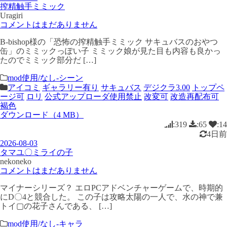
搾精触手ミミック
Uragiri
コメントはまだありません
B-bishop様の「恐怖の搾精触手ミミック サキュバスのおやつ
缶」のミミックっぽい子 ミミック娘が見た目も内容も良かっ
たのでミミック部分だ […]
mod使用/なし-シーン
アイコミ
ギャラリー有り
サキュバス
デジクラ3.00
トップペ
ージ可
ロリ
公式アップローダ使用禁止
改変可
改造再配布可
褐色
ダウンロード（4 MB）
:319
:65
:14
4日前
2026-08-03
タマユ〇ミライの子
nekoneko
コメントはまだありません
マイナーシリーズ？ エロPCアドベンチャーゲームで、時期的
にD〇4と競合した。 この子は攻略太陽の一人で、水の神で兼
トイ▢の花子さんである、 […]
mod使用/なし-キャラ