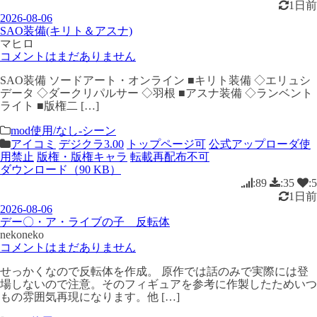
1日前
2026-08-06
SAO装備(キリト＆アスナ)
マヒロ
コメントはまだありません
SAO装備 ソードアート・オンライン ■キリト装備 ◇エリュシ
データ ◇ダークリパルサー ◇羽根 ■アスナ装備 ◇ランベント
ライト ■版権二 […]
mod使用/なし-シーン
アイコミ
デジクラ3.00
トップページ可
公式アップローダ使
用禁止
版権・版権キャラ
転載再配布不可
ダウンロード（90 KB）
:89
:35
:5
1日前
2026-08-06
デー〇・ア・ライブの子 反転体
nekoneko
コメントはまだありません
せっかくなので反転体を作成。 原作では話のみで実際には登
場しないので注意。そのフィギュアを参考に作製したためいつ
もの雰囲気再現になります。他 […]