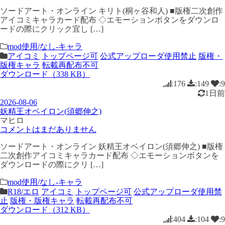
ソードアート・オンライン キリト(桐ヶ谷和人) ■版権二次創作
アイコミキャラカード配布 ◇エモーションボタンをダウンロ
ードの際にクリック宜し […]
mod使用/なし-キャラ
アイコミ
トップページ可
公式アップローダ使用禁止
版権・
版権キャラ
転載再配布不可
ダウンロード（338 KB）
:176
:149
:9
1日前
2026-08-06
妖精王オベイロン(須郷伸之)
マヒロ
コメントはまだありません
ソードアート・オンライン 妖精王オベイロン(須郷伸之) ■版権
二次創作アイコミキャラカード配布 ◇エモーションボタンを
ダウンロードの際にクリ […]
mod使用/なし-キャラ
R18/エロ
アイコミ
トップページ可
公式アップローダ使用禁
止
版権・版権キャラ
転載再配布不可
ダウンロード（312 KB）
:404
:104
:9