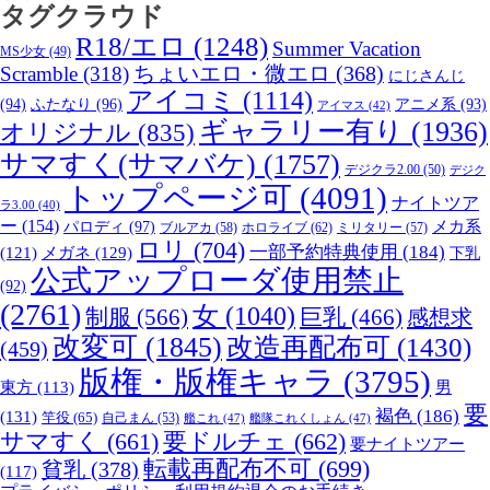
タグクラウド
R18/エロ
(1248)
Summer Vacation
MS少女
(49)
Scramble
(318)
ちょいエロ・微エロ
(368)
にじさんじ
アイコミ
(1114)
(94)
ふたなり
(96)
アニメ系
(93)
アイマス
(42)
ギャラリー有り
(1936)
オリジナル
(835)
サマすく(サマバケ)
(1757)
デジクラ2.00
(50)
デジク
トップページ可
(4091)
ナイトツア
ラ3.00
(40)
ー
(154)
パロディ
(97)
メカ系
ブルアカ
(58)
ホロライブ
(62)
ミリタリー
(57)
ロリ
(704)
一部予約特典使用
(184)
メガネ
(129)
(121)
下乳
公式アップローダ使用禁止
(92)
(2761)
女
(1040)
制服
(566)
巨乳
(466)
感想求
改変可
(1845)
改造再配布可
(1430)
(459)
版権・版権キャラ
(3795)
男
東方
(113)
要
褐色
(186)
(131)
竿役
(65)
自己まん
(53)
艦これ
(47)
艦隊これくしょん
(47)
サマすく
(661)
要ドルチェ
(662)
要ナイトツアー
転載再配布不可
(699)
貧乳
(378)
(117)