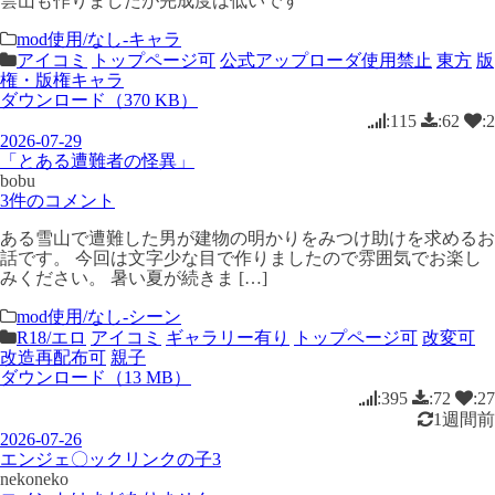
雲山も作りましたが完成度は低いです
mod使用/なし-キャラ
アイコミ
トップページ可
公式アップローダ使用禁止
東方
版
権・版権キャラ
ダウンロード（370 KB）
:115
:62
:2
2026-07-29
「とある遭難者の怪異」
bobu
3件のコメント
ある雪山で遭難した男が建物の明かりをみつけ助けを求めるお
話です。 今回は文字少な目で作りましたので雰囲気でお楽し
みください。 暑い夏が続きま […]
mod使用/なし-シーン
R18/エロ
アイコミ
ギャラリー有り
トップページ可
改変可
改造再配布可
親子
ダウンロード（13 MB）
:395
:72
:27
1週間前
2026-07-26
エンジェ〇ックリンクの子3
nekoneko