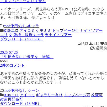
コメントはまだありません
マイナーシリーズ。 異世界なろう系RPG（公式自称）のゆる
ふわ日常プラウザゲームで、そのゲーム内容はプリコネに準じ
る。今回第３弾。 例によっ […]
mod使用/なし-キャラ
R18/エロ
アイコミ
ケモミミ
トップページ可
ナイトツアー
ロリ
女
版権・版権キャラ
要ナイトツアー
ダウンロード（430 KB）
:743
:414
:5
2週間前
2026-07-26
「生徒会長にご褒美を 後編」
bobu
2件のコメント
ある学園の生徒会で副会長の女の子が、頑張ってくれた会長に
ご褒美をあげるお話の後編です。 前編を見ていないとわから
ないところもあるかと思います […]
mod使用/なし-シーン
R18/エロ
アイコミ
ギャラリー有り
トップページ可
改変可
改造再配布可
ダウンロード（18 MB）