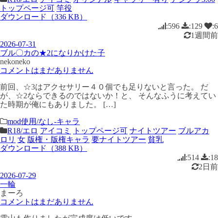
トップページ可
竿役
ダウンロード（336 KB）
:596
:129
:6
1週間前
2026-07-31
ブル〇カの★2になりかけた子
nekoneko
コメントはまだありません
前回、☆3はアクセサリー４０個でも足りないと言った。 だ
が、☆2ならできるのではないか！と、 そんなふうに考えてい
た時期が俺にもありました。 […]
mod使用/なし-キャラ
R18/エロ
アイコミ
トップページ可
ナイトツアー
ブルアカ
ロリ
女
版権・版権キャラ
要ナイトツアー
貧乳
ダウンロード（388 KB）
:514
:18
2日前
2026-07-29
一輪
まーろ
コメントはまだありません