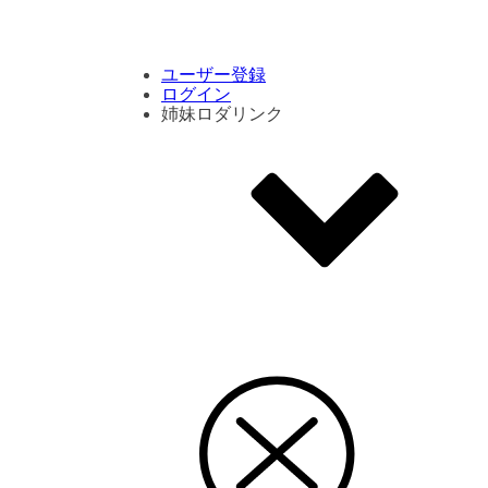
コメント数ランキング
PVランキング
ボタン別ランキング
エモーションボタンランキング
DLランキング
ユーザー登録
ログイン
姉妹ロダリンク
エモクリ
コイカツサンシャイン
ハニセレ2