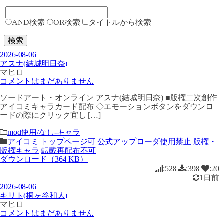
AND検索
OR検索
タイトルから検索
検索
2026-08-06
アスナ(結城明日奈)
マヒロ
コメントはまだありません
ソードアート・オンライン アスナ(結城明日奈) ■版権二次創作
アイコミキャラカード配布 ◇エモーションボタンをダウンロ
ードの際にクリック宜し […]
mod使用/なし-キャラ
アイコミ
トップページ可
公式アップローダ使用禁止
版権・
版権キャラ
転載再配布不可
ダウンロード（364 KB）
:528
:398
:20
1日前
2026-08-06
キリト(桐ヶ谷和人)
マヒロ
コメントはまだありません