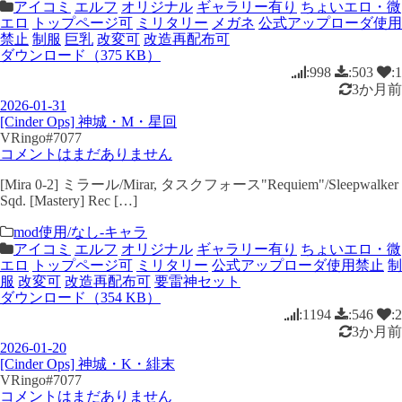
アイコミ
エルフ
オリジナル
ギャラリー有り
ちょいエロ・微
エロ
トップページ可
ミリタリー
メガネ
公式アップローダ使用
禁止
制服
巨乳
改変可
改造再配布可
ダウンロード（375 KB）
:998
:503
:1
3か月前
2026-01-31
[Cinder Ops] 神城・M・星回
VRingo#7077
コメントはまだありません
[Mira 0-2] ミラール/Mirar, タスクフォース"Requiem"/Sleepwalker
Sqd. [Mastery] Rec […]
mod使用/なし-キャラ
アイコミ
エルフ
オリジナル
ギャラリー有り
ちょいエロ・微
エロ
トップページ可
ミリタリー
公式アップローダ使用禁止
制
服
改変可
改造再配布可
要雷神セット
ダウンロード（354 KB）
:1194
:546
:2
3か月前
2026-01-20
[Cinder Ops] 神城・K・緋末
VRingo#7077
コメントはまだありません