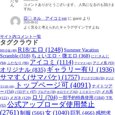
コメントありがとうございます。 人気になるのも頷けま
すね。
亞〇 ネル アイコミver
に
guest
より
2026-08-02
よく見ると考えられたキャラデザインですよね
サイト内コメント一覧
タグクラウド
R18/エロ
(1248)
Summer Vacation
MS少女
(49)
Scramble
(318)
ちょいエロ・微エロ
(368)
にじさんじ
アイコミ
(1114)
(94)
ふたなり
(96)
アニメ系
(93)
アイマス
(42)
ギャラリー有り
(1936)
オリジナル
(835)
サマすく(サマバケ)
(1757)
デジクラ2.00
(50)
デジク
トップページ可
(4091)
ナイトツア
ラ3.00
(40)
ー
(154)
パロディ
(97)
メカ系
ブルアカ
(58)
ホロライブ
(62)
ミリタリー
(57)
ロリ
(704)
一部予約特典使用
(184)
メガネ
(129)
(121)
下乳
公式アップローダ使用禁止
(92)
(2761)
女
(1040)
制服
(566)
巨乳
(466)
感想求