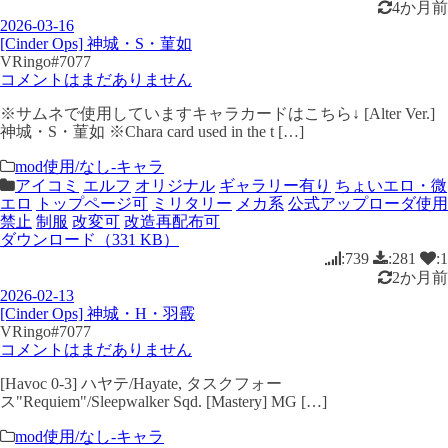
4か月前
2026-03-16
[Cinder Ops] 神城・S・菫如
VRingo#7077
コメントはまだありません
※サムネで使用していますキャラカードはこちら↓ [Alter Ver.]
神城・S・菫如 ※Chara card used in the t […]
mod使用/なし-キャラ
アイコミ
エルフ
オリジナル
ギャラリー有り
ちょいエロ・微
エロ
トップページ可
ミリタリー
メカ系
公式アップローダ使用
禁止
制服
改変可
改造再配布可
ダウンロード（331 KB）
:739
:281
:1
2か月前
2026-02-13
[Cinder Ops] 神城・H・羽霰
VRingo#7077
コメントはまだありません
[Havoc 0-3] ハヤテ/Hayate, タスクフォー
ス"Requiem"/Sleepwalker Sqd. [Mastery] MG […]
mod使用/なし-キャラ