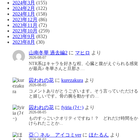
2024年3月
(155)
2024年2月
(122)
2024年1月
(158)
2023年12月
(86)
2023年11月
(72)
2023年10月
(259)
2023年9月
(832)
2023年8月
(30)
山南冬華 過去編2
に
マヒロ
より
2026-08-07
NTR系はキャラを好きな程、心臓と腹がえぐられる感覚
が最高♪ 冬華さんと旦那さ…
囚われの花
に
kurezakura
より
2026-08-05
コメントありがとうございます。そう言っていただける
と嬉しいです。骨の腕を動かすの…
囚われの花
に
fyiria (ﾌｨｰ)
より
2026-08-05
ものすっごいクオリティですね！？ どれだけ時間をか
けられたことか...
亞〇 ネル アイコミver
に
ほたるん
より
2026-08-02