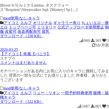
[Rover 0-5] ルミナ/Lumina, タスクフォー
ス"Requiem"/Sleepwalker Sqd. [Mastery] Sp […]
mod使用/なし-キャラ
アイコミ
エルフ
オリジナル
ギャラリー有り
ちょいエロ・微
エロ
トップページ可
ミリタリー
公式アップローダ使用禁止
制
服
改変可
改造再配布可
貧乳
ダウンロード（338 KB）
:969
:365
:5
3か月前
2026-03-25
【アイコミ】疾風【バニラ】
スナプゥ
コメントはまだありません
モチベーションがある内にお気に入りのキャラに挑戦してみま
した 背景の一部を公式にてお借りしました 作者様、ありがと
うございます
mod使用/なし-キャラ
アイコミ
エルフ
リュー・リオン
一部予約特典使用
版権・版
権キャラ
ダウンロード（322 KB）
:1687
:865
:9