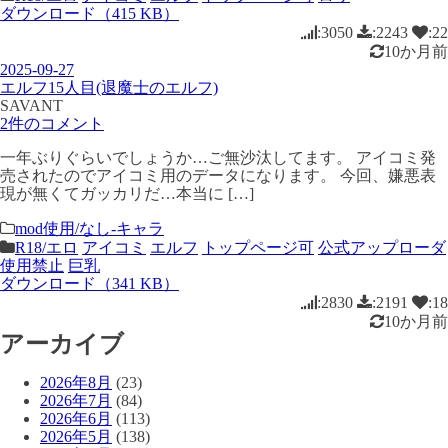
ダウンロード（415 KB）
:3050
:2243
:22
10か月前
2025-09-27
エルフ15人目(退魔士のエルフ)
SAVANT
2件のコメント
一年ぶりぐらいでしょうか…ご無沙汰してます。 アイコミ発
売されたのでアイコミ用のデータになります。 今回、嫌悪表
現が無くてガッカリだ…本当に […]
mod使用/なし-キャラ
R18/エロ
アイコミ
エルフ
トップページ可
公式アップローダ
使用禁止
巨乳
ダウンロード（341 KB）
:2830
:2191
:18
10か月前
アーカイブ
2026年8月
(23)
2026年7月
(84)
2026年6月
(113)
2026年5月
(138)