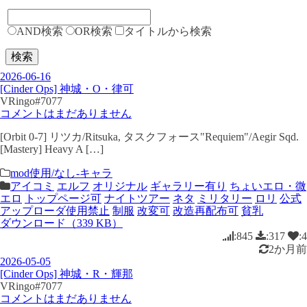
AND検索
OR検索
タイトルから検索
検索
2026-06-16
[Cinder Ops] 神城・O・律可
VRingo#7077
コメントはまだありません
[Orbit 0-7] リツカ/Ritsuka, タスクフォース"Requiem"/Aegir Sqd.
[Mastery] Heavy A […]
mod使用/なし-キャラ
アイコミ
エルフ
オリジナル
ギャラリー有り
ちょいエロ・微
エロ
トップページ可
ナイトツアー
ネタ
ミリタリー
ロリ
公式
アップローダ使用禁止
制服
改変可
改造再配布可
貧乳
ダウンロード（339 KB）
:845
:317
:4
2か月前
2026-05-05
[Cinder Ops] 神城・R・輝那
VRingo#7077
コメントはまだありません