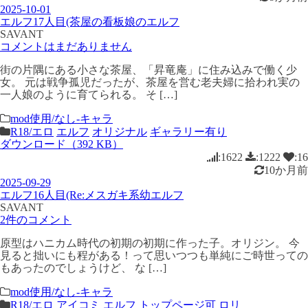
2025-10-01
エルフ17人目(茶屋の看板娘のエルフ
SAVANT
コメントはまだありません
街の片隅にある小さな茶屋、「昇竜庵」に住み込みで働く少
女。 元は戦争孤児だったが、茶屋を営む老夫婦に拾われ実の
一人娘のように育てられる。 そ […]
mod使用/なし-キャラ
R18/エロ
エルフ
オリジナル
ギャラリー有り
ダウンロード（392 KB）
:1622
:1222
:16
10か月前
2025-09-29
エルフ16人目(Re:メスガキ系幼エルフ
SAVANT
2件のコメント
原型はハニカム時代の初期の初期に作った子。オリジン。 今
見ると拙いにも程がある！って思いつつも単純にご時世っての
もあったのでしょうけど、 な […]
mod使用/なし-キャラ
R18/エロ
アイコミ
エルフ
トップページ可
ロリ