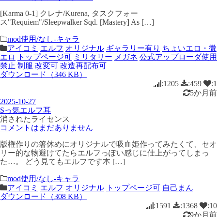
[Karma 0-1] クレナ/Kurena, タスクフォー
ス"Requiem"/Sleepwalker Sqd. [Mastery] As […]
mod使用/なし-キャラ
アイコミ
エルフ
オリジナル
ギャラリー有り
ちょいエロ・微
エロ
トップページ可
ミリタリー
メガネ
公式アップローダ使用
禁止
制服
改変可
改造再配布可
ダウンロード（346 KB）
:1205
:459
:1
5か月前
2025-10-27
Sっ気エルフ耳
消されたライセンス
コメントはまだありません
版権作りの箸休めにオリジナルで吸血姫作ってみたくて、セオ
リー的な物避けてたらエルフっぽい感じに仕上がってしまっ
た…。 どう見てもエルフです本 […]
mod使用/なし-キャラ
アイコミ
エルフ
オリジナル
トップページ可
自己まん
ダウンロード（308 KB）
:1591
:1368
:10
9か月前