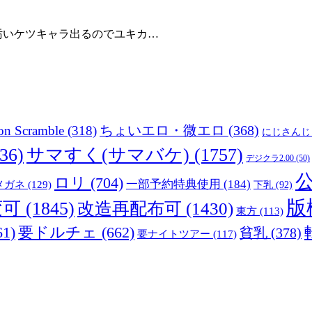
汚いケツキャラ出るのでユキカ…
ちょいエロ・微エロ
(368)
on Scramble
(318)
にじさんじ
36)
サマすく(サマバケ)
(1757)
デジクラ2.00
(50)
ロリ
(704)
一部予約特典使用
(184)
メガネ
(129)
下乳
(92)
版
変可
(1845)
改造再配布可
(1430)
東方
(113)
61)
要ドルチェ
(662)
貧乳
(378)
要ナイトツアー
(117)