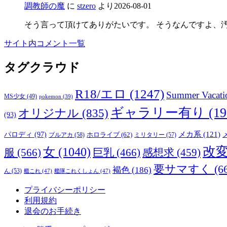
調教師の魔
に
stzero
より
2026-08-01
そう言って頂けてありがたいです。 そうなんですよ、
サイト内コメント一覧
タグクラウド
R18/エロ
(1247)
Summer Vacati
MS少女
(49)
pokemon
(39)
ギャラリー有り
(19
オリジナル
(835)
(93)
メカ系
(121)
パロディ
(97)
ブルアカ
(58)
ホロライブ
(62)
ミリタリー
(57)
改
女
(1040)
服
(566)
巨乳
(466)
感想求
(459)
要サマすく
(6
褐色
(186)
ん
(53)
艦これ
(47)
艦隊これくしょん
(47)
プライバシーポリシー
利用規約
退会のお手続き