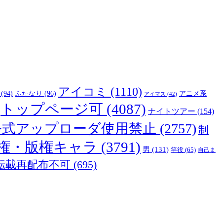
アイコミ
(1110)
(94)
ふたなり
(96)
アニメ系
アイマス
(42)
トップページ可
(4087)
ナイトツアー
(154)
公式アップローダ使用禁止
(2757)
制
権・版権キャラ
(3791)
男
(131)
竿役
(65)
自己ま
転載再配布不可
(695)