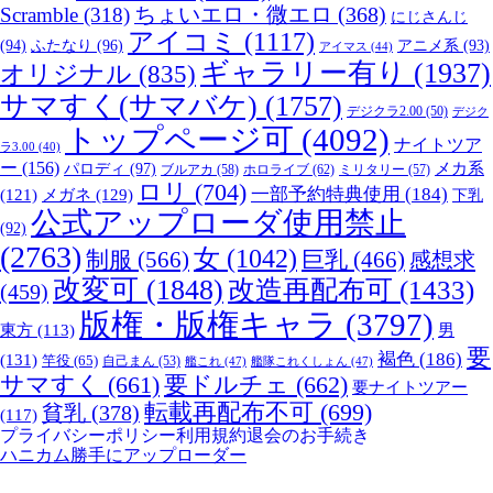
Scramble
(318)
ちょいエロ・微エロ
(368)
にじさんじ
アイコミ
(1117)
(94)
ふたなり
(96)
アニメ系
(93)
アイマス
(44)
ギャラリー有り
(1937)
オリジナル
(835)
サマすく(サマバケ)
(1757)
デジクラ2.00
(50)
デジク
トップページ可
(4092)
ナイトツア
ラ3.00
(40)
ー
(156)
パロディ
(97)
メカ系
ブルアカ
(58)
ホロライブ
(62)
ミリタリー
(57)
ロリ
(704)
一部予約特典使用
(184)
メガネ
(129)
(121)
下乳
公式アップローダ使用禁止
(92)
(2763)
女
(1042)
制服
(566)
巨乳
(466)
感想求
改変可
(1848)
改造再配布可
(1433)
(459)
版権・版権キャラ
(3797)
男
東方
(113)
要
褐色
(186)
(131)
竿役
(65)
自己まん
(53)
艦これ
(47)
艦隊これくしょん
(47)
サマすく
(661)
要ドルチェ
(662)
要ナイトツアー
転載再配布不可
(699)
貧乳
(378)
(117)
プライバシーポリシー
利用規約
退会のお手続き
ハニカム勝手にアップローダー