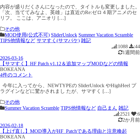
内容が盛りだくさんになったので、タイトルも変更しました。
「次、当ててみなよ、英雄」は直近のRe:ゼロ４期アニメのセ
リフ。 ここは、アニオリ […]
その他
MOD使用(公式不可)
SliderUnlock
Summer Vacation Scramble
TIPS他情報など
サマすく(サマバケ)
雑記
:1088
:44
1週間前
2026-03-16
【サマすく】HF Patch v1.12＆追加マップMODなどの情報
BOKEANA
4件のコメント
今年に入ってから、NEWTYPEの SliderUnlock やHighHeel プ
ラグインなどに驚かされまし たが、サマすく […]
その他
Summer Vacation Scramble
TIPS他情報など
自己まん
雑記
:2521
:6
2か月前
2026-02-18
【上げ直し】MOD導入がHF_Patchである理由と注意喚起
BOKEANA