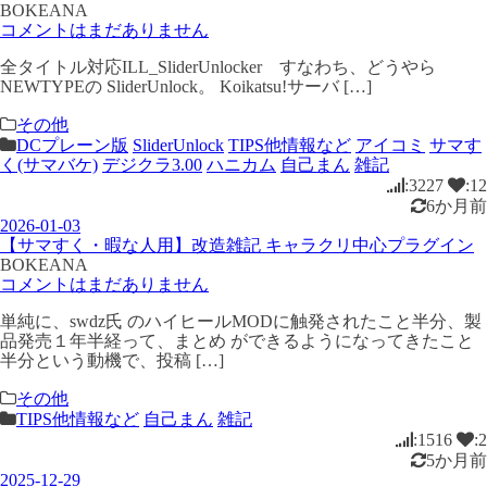
BOKEANA
コメントはまだありません
全タイトル対応ILL_SliderUnlocker すなわち、どうやら
NEWTYPEの SliderUnlock。 Koikatsu!サーバ […]
その他
DCプレーン版
SliderUnlock
TIPS他情報など
アイコミ
サマす
く(サマバケ)
デジクラ3.00
ハニカム
自己まん
雑記
:3227
:12
6か月前
2026-01-03
【サマすく・暇な人用】改造雑記 キャラクリ中心プラグイン
BOKEANA
コメントはまだありません
単純に、swdz氏 のハイヒールMODに触発されたこと半分、製
品発売１年半経って、まとめ ができるようになってきたこと
半分という動機で、投稿 […]
その他
TIPS他情報など
自己まん
雑記
:1516
:2
5か月前
2025-12-29