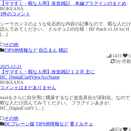
【サマすく・暇な人用】改造雑記 本編プラグインのまとめ
BOKEANA
3件のコメント
シーラカンスのような化石的な内容の記事なので、暇な人だけ
読んでみてください。 ドルチェ2.05仕様：HF Patch v1.16 for H
[…]
その他
TIPS他情報など
自己まん
雑記
:1415
:1
5か月前
2025-12-21
【サマすく・暇な人用】改造雑記１２月 主に
HC_DigitalCraftViewAccName
BOKEANA
コメントはまだありません
modをさらに自分用に構築するなど改造具合が深刻化。なので
暇な人だけ読んでみてください。 プラグインあきが、
HC_DigitalCraftV […]
その他
DCプレーン版
TIPS他情報など
要ドルチェ
:674
:1