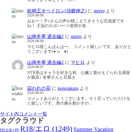
妖精王オベイロン(須郷伸之)
に
stzero
より
2026-08-08
おおー！子○さんの声が聴こえてきそうな完成度です
ね！ 王冠のロボパーツ使用や表…
山南冬華 過去編2
に
stzero
より
2026-08-08
マヒロ様こんばんはー。 コメント嬉しいです。ありがと
うございます(●´ω｀●)…
山南冬華 過去編2
に
マヒロ
より
2026-08-07
NTR系はキャラを好きな程、心臓と腹がえぐられる感覚
が最高♪ 冬華さんと旦那さ…
囚われの花
に
kurezakura
より
2026-08-05
コメントありがとうございます。そう言っていただける
と嬉しいです。骨の腕を動かすの…
サイト内コメント一覧
タグクラウド
R18/エロ
(1249)
Summer Vacation
MS少女
(49)