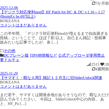
7か月前
2025-12-06
【デジクラ対応便利mod】HF Patch for HC ＆ DC v.1.16～1.17
(BepinEx be.697以上)
BOKEANA
コメントはまだありません
この半年間、「デジクラ対応便利modが増えるまで自由過ぎる
投稿」ということで、ほぼ７割 以上、自己まん雑記・投稿事
故みたいな記事でしたが、各 […]
その他
DCプレーン版
TIPS他情報など
公式アップローダ使用禁止
要ドルチェ
:2515
:20
4週間前
2025-11-29
【サマすく・暇な人用】雑記１２月主に旧SliderUnlock関連
BOKEANA
コメントはまだありません
まだ若干、サマすくは開発余地がありそうなので、暇な人だけ
読んでみてください。 今回は、SliderUnlock中心の内容。 あ
と、HF_Pa […]