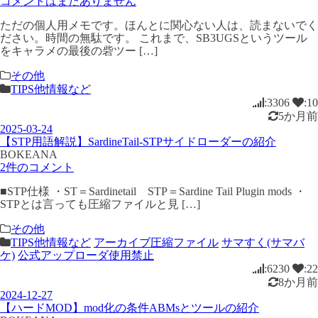
コメントはまだありません
ただの個人用メモです。ほんとに関心ない人は、読まないでく
ださい。時間の無駄です。 これまで、SB3UGSというツール
をキャラメの最後の砦ツー […]
その他
TIPS他情報など
:3306
:10
5か月前
2025-03-24
【STP用語解説】SardineTail-STPサイドローダーの紹介
BOKEANA
2件のコメント
■STP仕様 ・ST＝Sardinetail STP＝Sardine Tail Plugin mods ・
STPとは言っても圧縮ファイルと見 […]
その他
TIPS他情報など
アーカイブ圧縮ファイル
サマすく(サマバ
ケ)
公式アップローダ使用禁止
:6230
:22
8か月前
2024-12-27
【ハードMOD】mod化の条件ABMsとツールの紹介