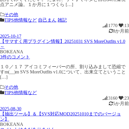
点アニメ論。１か月に１つくら […]
その他
TIPS他情報など
自己まん
雑記
:1770
:13
8か月前
2025-10-17
【サマすく用プラグイン情報】20251031 SVS MoreOutfits v1.0
～
BOKEANA
3件のコメント
１０／１７ アイコミフィーバーの所、割り込みまして恐縮で
すm(__)m SVS MoreOutfits v1.0について、出来立てということ
[…]
その他
TIPS他情報など
:3160
:23
5か月前
2025-08-30
【抽出ツール】＆【SVS対応MOD20251010までのバージョ
ン】
BOKEANA