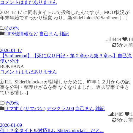
コメントはまだありません
2024-12-17 に同名タイトルで投稿したんですが、MOD状況が
年末年始ですっかり様変 わり。新SlideUnlockやSardinem […]
その他
TIPS他情報など
自己まん
雑記
:4449
:14
5か月前
2026-01-17
【Sardinemod】【死に戻り日記・第２章から第３章へ】自己流
使い分け
BOKEANA
コメントはまだありません
新ILL_SliderUnlocker が登場したために、昨年１２月からの記
事を分割・整理せざるを得 なくなりました。過去記事で生き
ている情 […]
その他
サマすく(サマバケ)
デジクラ2.00
自己まん
雑記
:1485
:1
6か月前
2026-01-09
何！？全タイトル対応ILL_SliderUnlocker、だと...