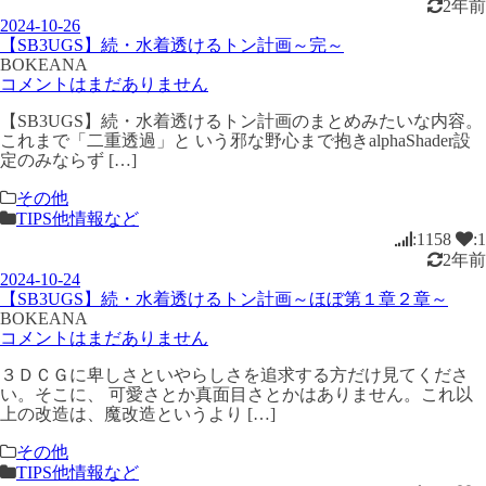
2年前
2024-10-26
【SB3UGS】続・水着透けるトン計画～完～
BOKEANA
コメントはまだありません
【SB3UGS】続・水着透けるトン計画のまとめみたいな内容。
これまで「二重透過」と いう邪な野心まで抱きalphaShader設
定のみならず […]
その他
TIPS他情報など
:1158
:1
2年前
2024-10-24
【SB3UGS】続・水着透けるトン計画～ほぼ第１章２章～
BOKEANA
コメントはまだありません
３ＤＣＧに卑しさといやらしさを追求する方だけ見てくださ
い。そこに、 可愛さとか真面目さとかはありません。これ以
上の改造は、魔改造というより […]
その他
TIPS他情報など