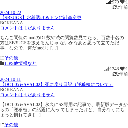
:979
:1
2年前
2024-10-22
【SB3UGS】水着透けるトンに計画変更
BOKEANA
コメントはまだありません
ちんこ関係のmodのDL数や渋の閲覧数見てたら、百数十名の
方はSB3UGSを扱えるんじゃ ないかなあと思って立てた記
事。なので、何だmodじ […]
その他
TIPS他情報など
:1248
:1
2年前
2024-10-11
【DC1.05＆SVS1.02】死に戻り日記（逆移植について）
BOKEANA
コメントはまだありません
【DC1.05＆SVS1.02】永久にSS専用の記事で、最新版データか
らの「逆移植」の話題に入っ てしまったけど、自分なりにち
ょっと慣れてき […]
その他