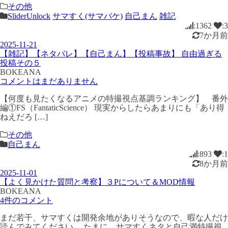
その他
SliderUnlock
サマすく(サマバケ)
自己まん
雑記
:1362
:3
7か月前
2025-11-21
【雑記】【ネタバレ】【自己まん】【投稿事故】 自由過ぎる
投稿その５
BOKEANA
コメントはまだありません
【何度も見たくなるアニメの特撮視点基調ランキング】 番外
編①FS（FantaticScience） 現実からしたらあまりにも「あり得
ねえだろ […]
その他
自己まん
:893
:1
8か月前
2025-11-01
【よく見かけた質問と考察】３Pについて＆MOD情報
BOKEANA
4件のコメント
まだ若干、サマすくは開発余地がありそうなので、暇な人だけ
読んでみてください。 たまに、サマすくネタと自己満特撮視