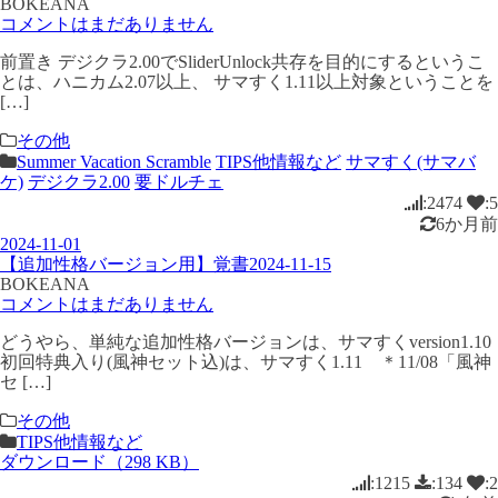
BOKEANA
コメントはまだありません
前置き デジクラ2.00でSliderUnlock共存を目的にするというこ
とは、ハニカム2.07以上、 サマすく1.11以上対象ということを
[…]
その他
Summer Vacation Scramble
TIPS他情報など
サマすく(サマバ
ケ)
デジクラ2.00
要ドルチェ
:2474
:5
6か月前
2024-11-01
【追加性格バージョン用】覚書2024-11-15
BOKEANA
コメントはまだありません
どうやら、単純な追加性格バージョンは、サマすくversion1.10
初回特典入り(風神セット込)は、サマすく1.11 ＊11/08「風神
セ […]
その他
TIPS他情報など
ダウンロード（298 KB）
:1215
:134
:2