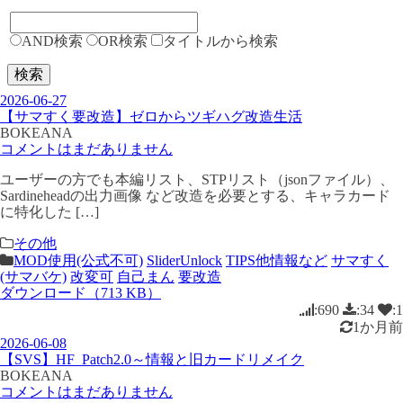
AND検索
OR検索
タイトルから検索
検索
2026-06-27
【サマすく要改造】ゼロからツギハグ改造生活
BOKEANA
コメントはまだありません
ユーザーの方でも本編リスト、STPリスト（jsonファイル）、
Sardineheadの出力画像 など改造を必要とする、キャラカード
に特化した […]
その他
MOD使用(公式不可)
SliderUnlock
TIPS他情報など
サマすく
(サマバケ)
改変可
自己まん
要改造
ダウンロード（713 KB）
:690
:34
:1
1か月前
2026-06-08
【SVS】HF_Patch2.0～情報と旧カードリメイク
BOKEANA
コメントはまだありません