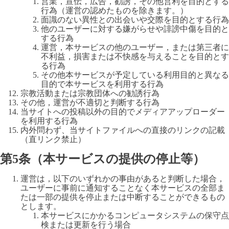
営業，宣伝，広告，勧誘，その他営利を目的とする
行為（運営の認めたものを除きます。）
面識のない異性との出会いや交際を目的とする行為
他のユーザーに対する嫌がらせや誹謗中傷を目的と
する行為
運営，本サービスの他のユーザー，または第三者に
不利益，損害または不快感を与えることを目的とす
る行為
その他本サービスが予定している利用目的と異なる
目的で本サービスを利用する行為
宗教活動または宗教団体への勧誘行為
その他，運営が不適切と判断する行為
当サイトへの投稿以外の目的でメディアアップローダー
を利用する行為
内外問わず、当サイトファイルへの直接のリンクの記載
（直リンク禁止）
第5条（本サービスの提供の停止等）
運営は，以下のいずれかの事由があると判断した場合，
ユーザーに事前に通知することなく本サービスの全部ま
たは一部の提供を停止または中断することができるもの
とします。
本サービスにかかるコンピュータシステムの保守点
検または更新を行う場合