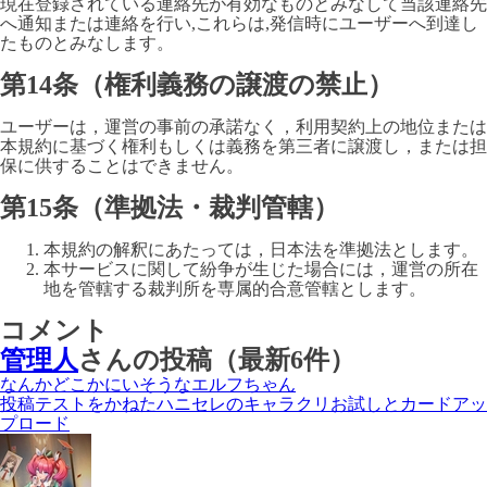
現在登録されている連絡先が有効なものとみなして当該連絡先
へ通知または連絡を行い,これらは,発信時にユーザーへ到達し
たものとみなします。
第14条（権利義務の譲渡の禁止）
ユーザーは，運営の事前の承諾なく，利用契約上の地位または
本規約に基づく権利もしくは義務を第三者に譲渡し，または担
保に供することはできません。
第15条（準拠法・裁判管轄）
本規約の解釈にあたっては，日本法を準拠法とします。
本サービスに関して紛争が生じた場合には，運営の所在
地を管轄する裁判所を専属的合意管轄とします。
コメント
管理人
さんの投稿（最新6件）
なんかどこかにいそうなエルフちゃん
投稿テストをかねたハニセレのキャラクリお試しとカードアッ
プロード