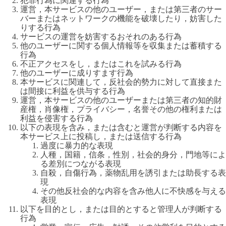
犯罪行為に関連する行為
運営，本サービスの他のユーザー，または第三者のサー
バーまたはネットワークの機能を破壊したり，妨害した
りする行為
サービスの運営を妨害するおそれのある行為
他のユーザーに関する個人情報等を収集または蓄積する
行為
不正アクセスをし，またはこれを試みる行為
他のユーザーに成りすます行為
本サービスに関連して，反社会的勢力に対して直接また
は間接に利益を供与する行為
運営，本サービスの他のユーザーまたは第三者の知的財
産権，肖像権，プライバシー，名誉その他の権利または
利益を侵害する行為
以下の表現を含み，または含むと運営が判断する内容を
本サービス上に投稿し，または送信する行為
過度に暴力的な表現
人種，国籍，信条，性別，社会的身分，門地等によ
る差別につながる表現
自殺，自傷行為，薬物乱用を誘引または助長する表
現
その他反社会的な内容を含み他人に不快感を与える
表現
以下を目的とし，または目的とすると管理人が判断する
行為