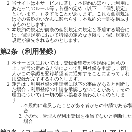
当サイトは本サービスに関し，本規約のほか，ご利用に
あたってのルール等，各種の定め（以下，「個別規定」
といいます。）をすることがあります。これら個別規定
はその名称のいかんに関わらず，本規約の一部を構成す
るものとします。
本規約の規定が前条の個別規定の規定と矛盾する場合に
は，個別規定において特段の定めなき限り，個別規定の
規定が優先されるものとします。
第2条（利用登録）
本サービスにおいては，登録希望者が本規約に同意の
上，運営の定める方法によって利用登録を申請し，管理
人がこの承認を登録希望者に通知することによって，利
用登録が完了するものとします。
運営は，利用登録の申請者に以下の事由があると判断し
た場合，利用登録の申請を承認しないことがあり，その
理由については一切の開示義務を負わないものとしま
す。
本規約に違反したことがある者からの申請である場
合
その他，管理人が利用登録を相当でないと判断した
場合