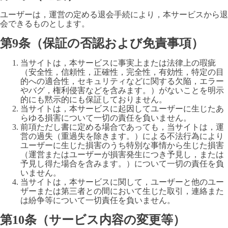
ユーザーは，運営の定める退会手続により，本サービスから退
会できるものとします。
第9条（保証の否認および免責事項）
当サイトは，本サービスに事実上または法律上の瑕疵
（安全性，信頼性，正確性，完全性，有効性，特定の目
的への適合性，セキュリティなどに関する欠陥，エラー
やバグ，権利侵害などを含みます。）がないことを明示
的にも黙示的にも保証しておりません。
当サイトは，本サービスに起因してユーザーに生じたあ
らゆる損害について一切の責任を負いません。
前項ただし書に定める場合であっても，当サイトは，運
営の過失（重過失を除きます。）による不法行為により
ユーザーに生じた損害のうち特別な事情から生じた損害
（運営またはユーザーが損害発生につき予見し，または
予見し得た場合を含みます。）について一切の責任を負
いません。
当サイトは，本サービスに関して，ユーザーと他のユー
ザーまたは第三者との間において生じた取引，連絡また
は紛争等について一切責任を負いません。
第10条（サービス内容の変更等）