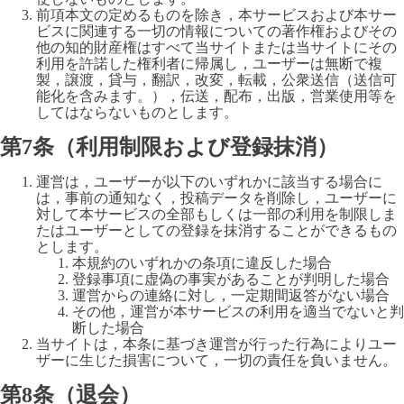
前項本文の定めるものを除き，本サービスおよび本サー
ビスに関連する一切の情報についての著作権およびその
他の知的財産権はすべて当サイトまたは当サイトにその
利用を許諾した権利者に帰属し，ユーザーは無断で複
製，譲渡，貸与，翻訳，改変，転載，公衆送信（送信可
能化を含みます。），伝送，配布，出版，営業使用等を
してはならないものとします。
第7条（利用制限および登録抹消）
運営は，ユーザーが以下のいずれかに該当する場合に
は，事前の通知なく，投稿データを削除し，ユーザーに
対して本サービスの全部もしくは一部の利用を制限しま
たはユーザーとしての登録を抹消することができるもの
とします。
本規約のいずれかの条項に違反した場合
登録事項に虚偽の事実があることが判明した場合
運営からの連絡に対し，一定期間返答がない場合
その他，運営が本サービスの利用を適当でないと判
断した場合
当サイトは，本条に基づき運営が行った行為によりユー
ザーに生じた損害について，一切の責任を負いません。
第8条（退会）