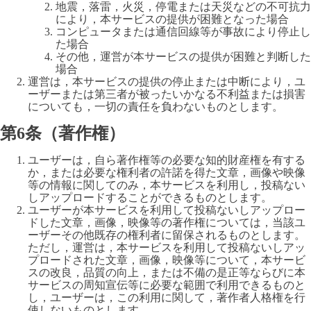
地震，落雷，火災，停電または天災などの不可抗力
により，本サービスの提供が困難となった場合
コンピュータまたは通信回線等が事故により停止し
た場合
その他，運営が本サービスの提供が困難と判断した
場合
運営は，本サービスの提供の停止または中断により，ユ
ーザーまたは第三者が被ったいかなる不利益または損害
についても，一切の責任を負わないものとします。
第6条（著作権）
ユーザーは，自ら著作権等の必要な知的財産権を有する
か，または必要な権利者の許諾を得た文章，画像や映像
等の情報に関してのみ，本サービスを利用し，投稿ない
しアップロードすることができるものとします。
ユーザーが本サービスを利用して投稿ないしアップロー
ドした文章，画像，映像等の著作権については，当該ユ
ーザーその他既存の権利者に留保されるものとします。
ただし，運営は，本サービスを利用して投稿ないしアッ
プロードされた文章，画像，映像等について，本サービ
スの改良，品質の向上，または不備の是正等ならびに本
サービスの周知宣伝等に必要な範囲で利用できるものと
し，ユーザーは，この利用に関して，著作者人格権を行
使しないものとします。