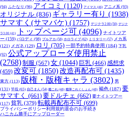
アイコミ
(1120)
(94)
ふたなり
(96)
アニメ系
(93)
アイマス
(46)
ギャラリー有り
(1938)
オリジナル
(836)
サマすく(サマバケ)
(1757)
デジクラ2.00
(50)
デジク
トップページ可
(4096)
ナイトツア
ラ3.00
(41)
ー
(159)
パロディ
(98)
メカ系
ブルアカ
(58)
ホロライブ
(62)
ミリタリー
(57)
ロリ
(705)
一部予約特典使用
(184)
メガネ
(129)
(121)
下乳
公式アップローダ使用禁止
(92)
(2768)
女
(1044)
制服
(567)
巨乳
(466)
感想求
改変可
(1850)
改造再配布可
(1435)
(459)
版権・版権キャラ
(3802)
男
東方
(113)
要
褐色
(187)
(131)
竿役
(65)
自己まん
(54)
艦これ
(48)
艦隊これくしょん
(48)
サマすく
(661)
要ドルチェ
(662)
要ナイトツアー
転載再配布不可
(699)
貧乳
(379)
(117)
プライバシーポリシー
利用規約
退会のお手続き
ハニカム勝手にアップローダー