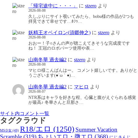
「帰宅途中に・・・」
に
stzero
より
2026-08-08
久しぶりにサイト覗いてみたら、bobu様の作品が2つも
拝見できて幸せです…ﾎﾌｩ…
妖精王オベイロン(須郷伸之)
に
stzero
より
2026-08-08
おおー！子○さんの声が聴こえてきそうな完成度です
ね！ 王冠のロボパーツ使用や表…
山南冬華 過去編2
に
stzero
より
2026-08-08
マヒロ様こんばんはー。 コメント嬉しいです。ありがと
うございます(●´ω｀●)…
山南冬華 過去編2
に
マヒロ
より
2026-08-07
NTR系はキャラを好きな程、心臓と腹がえぐられる感覚
が最高♪ 冬華さんと旦那さ…
サイト内コメント一覧
タグクラウド
R18/エロ
(1250)
Summer Vacation
MS少女
(49)
Scramble
(319)
ちょいエロ・微エロ
(368)
にじさんじ