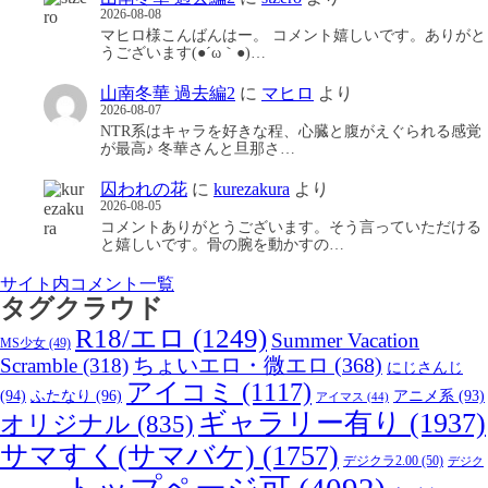
2026-08-08
マヒロ様こんばんはー。 コメント嬉しいです。ありがと
うございます(●´ω｀●)…
山南冬華 過去編2
に
マヒロ
より
2026-08-07
NTR系はキャラを好きな程、心臓と腹がえぐられる感覚
が最高♪ 冬華さんと旦那さ…
囚われの花
に
kurezakura
より
2026-08-05
コメントありがとうございます。そう言っていただける
と嬉しいです。骨の腕を動かすの…
サイト内コメント一覧
タグクラウド
R18/エロ
(1249)
Summer Vacation
MS少女
(49)
Scramble
(318)
ちょいエロ・微エロ
(368)
にじさんじ
アイコミ
(1117)
(94)
ふたなり
(96)
アニメ系
(93)
アイマス
(44)
ギャラリー有り
(1937)
オリジナル
(835)
サマすく(サマバケ)
(1757)
デジクラ2.00
(50)
デジク