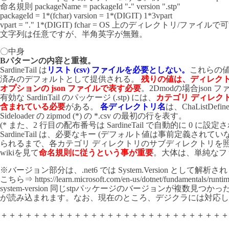
命名規則
packageName = packageId "-" version ".stp"
packageId = 1*(fchar) varsion = 1*(DIGIT) 1*3vpart
vpart = "." 1*(DIGIT) fchar = OS 上のディレクトリ/フ
文字列は任意ですが、半角英字が無難。
〇中身
Bパターンの内容と重複。
SardineTail は
リスト (csv) ファイルを必要としない。
これらの
済みのデフォルトとして提供される。
残りの値は、ディレク
オプ
ションの json ファイルで表す必要
。2Dmodの場合json
有効な SardinTail のパッケージ (.stp) には、
カテゴ
リ ディレクト
含まれている必要
がある。
各ディレクトリ名
は、ChaListDefi
Sideloader の zipmod (*) の *.csv の最初の行を表す。
(* また、2 行目の配布番号は SardineTail で自動的に 0 に設定
SardineTail は、必要なキー (デフォルト値は事前定義されて
られるまで、各カテゴリ ディレクトリのサブディレクトリを
wikiを見て
命名規則に従うという事が重要
。大体は、単純なフ
※バージョン部分は、.net6 では System.Version として解析
こちら⇒
https://learn.microsoft.com/en-us/dotnet/fundamentals/runtime
system-version 同じstpパッケージのバージョンが複数見
が読み込まれます。なお、現在のところ、デジクラには対応し
＋＋＋＋＋＋＋＋＋＋＋＋＋＋＋＋＋＋＋＋＋＋＋＋＋＋＋＋