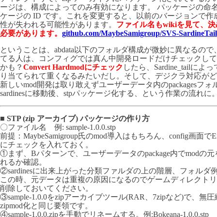
ージは、構成によってのみ有効になります。
パッケージの命名規則
ケージの ID です。これを変更すると、以前のバージョンで
性が失われる可能性があります。
ファイル名もwikiを見て、
必要があります。
github.com/MaybeSamigroup/SVS-SardineTail
ということは、abdata以下のフォルダ構成が微妙に異なるので
てる人は、コンフィグでは真ん中開発ロードだけチェックして
かも？
Convert Hardmodにチェック
したら、Sardine_tail
り当てられて重くなるみたいだし。そして、デジクラ対応がど
新しいmod開発は取り敢えずユーザーデータ内のpackagesフォルダ
sardinesに移動後、stpパッケージ化する、という作業の流れに
■
STP (zip アーカイブ) パッケージの作り方
〇ファイル名 例: sample-1.0.0.stp
前提：MaybeSamigroup氏のmod導入はもちろん、config画面でEnable 
にチェックを入れておく。
①まず、Bパターンで、ユーザーデータのpackage内でmod
れるか確認。
②sardinesに出来上がった分類ファルダの上の階層、フォルダ例: sa
この時、元データは重複の原因になるのでゲームディレクトリ
削除しておいてください。
③sample-1.0.0をzipアーカイブツール(RAR、7zipなど)で、
zipmod化と同じ要領です。
④sample-1.0.0.zipを手動でリネームする。例:Bokeana-1.0.0.stp