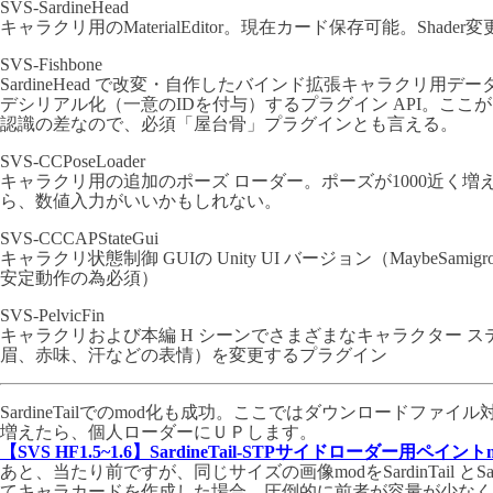
SVS-SardineHead
キャラクリ用のMaterialEditor。現在カード保存可能。Shade
SVS-Fishbone
SardineHead で改変・自作したバインド拡張キャラクリ用デ
デシリアル化（一意のIDを付与）するプラグイン API。ここ
認識の差なので、必須「屋台骨」プラグインとも言える。
SVS-CCPoseLoader
キャラクリ用の追加のポーズ ローダー。ポーズが1000近く増
ら、数値入力がいいかもしれない。
SVS-CCCAPStateGui
キャラクリ状態制御 GUIの Unity UI バージョン（MaybeSami
安定動作の為必須）
SVS-PelvicFin
キャラクリおよび本編 H シーンでさまざまなキャラクター 
眉、赤味、汗などの表情）を変更するプラグイン
SardineTail
でのmod化も成功。ここではダウンロードファイル
増えたら、個人ローダーにＵＰします。
【SVS HF1.5~1.6】SardineTail-STPサイドローダー用ペイント
あと、当たり前ですが、同じサイズの画像modをSardinTail とSar
てキャラカードを作成した場合、圧倒的に前者が容量が少なく