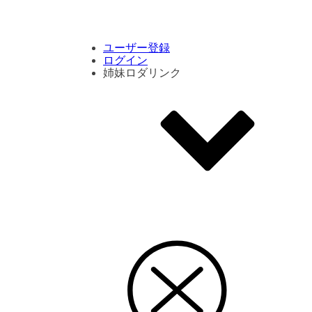
コメント数ランキング
PVランキング
ボタン別ランキング
エモーションボタンランキング
DLランキング
ユーザー登録
ログイン
姉妹ロダリンク
エモクリ
コイカツサンシャイン
ハニセレ2