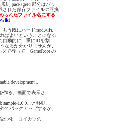
 packageId 部分はパッ
作成された保存ファイルの互換
決められたファイル名にする
/wiki
、もう既にハードmod入れ
ればよいということになる
によって自動的に二重にIDを割
うなるか分かりませんが、
で行って、GameRoot の
。
development...
の元を作る。画面で表示さ
mple-1.0.0ごと移動。
外でバックアップするか、
無圧縮zip化。コイカツの