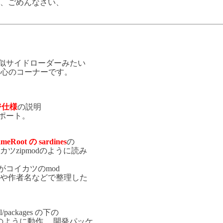
、ごめんなさい、
疑似サイドローダーみたい
ン中心のコーナーです。
ジ仕様
の説明
サポート。
meRoot の sardines
の
zipmodのように読み
inesがコイカツのmod
や作者名などで整理した
l/packages の下の
のように動作。
開発パッケ