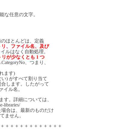
ァイルで可能な任意の文字。
値のほとんどは、定義
トリ、ファイル名、及び
 ファイルはなく自動処理。
リが少なくとも 1 つ
ne.CategoryNo、つまり、
されます)
いない) がすべて割り当て
照合します。したがって
ァイル名。
されます。
詳細については、
-libraries/
つかった場合は、最新のものだけ
てません。
＋＋＋＋＋＋＋＋＋＋＋＋＋