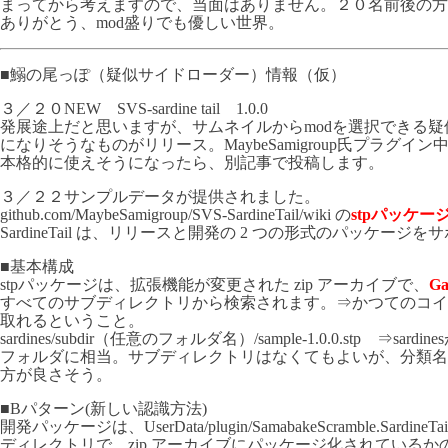
まってから考えますので、当面はありません。２０名前後の方
ありがとう、mod盛りでも優しい世界。
■鰯の尾っぽ（疑似サイドローダー）情報（仮）
３／２０NEW SVS-sardine tail 1.0.0
発展途上だと思いますが、サムネイルからmodを選択できる
になりそうなものがリリース。MaybeSamigroup氏プラグイ
本格的に使えそうになったら、別記事で投稿します。
３／２２サンプルデータが提供されました。
github.com/MaybeSamigroup/SVS-SardineTail/wiki の
stp
パッケー
SardineTail は、リリースと開発の 2 つの形式のパッケージを
■基本構成
stpパッケージは、拡張機能が変更された zip アーカイブで、
Ga
すべてのサブディレクトリから検索されます。⇒かつてのコイカツ
取れるということ。
sardines/subdir（任意のフォルダ名）/sample-1.0.0.stp ⇒sard
フォルダに相当。サブディレクトリはなくてもよいが、分類名
方が良さそう。
■Bパターン(新しい認識方法)
開発パッケージは、UserData/plugin/SamabakeScramble.SardineTai
ディレクトリで、zip アーカイブにパッケージ化されているか