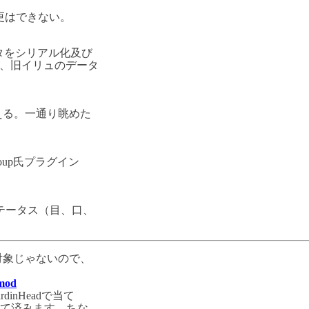
r変更はできない。
ータをシリアル化及び
が、旧イリュのデータ
える。一通り眺めた
group氏プラグイン
ステータス（目、口、
対象じゃないので、
mod
dinHeadで当て
て済みます。ちな