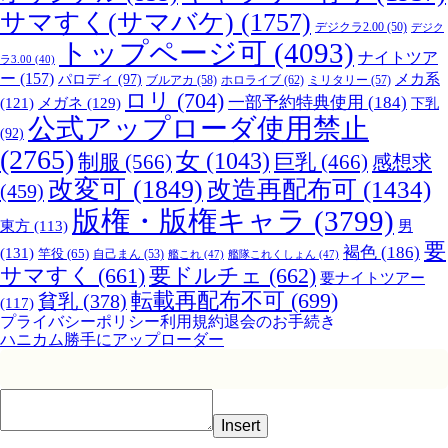
サマすく(サマバケ)
(1757)
デジクラ2.00
(50)
デジク
トップページ可
(4093)
ナイトツア
ラ3.00
(40)
ー
(157)
パロディ
(97)
メカ系
ブルアカ
(58)
ホロライブ
(62)
ミリタリー
(57)
ロリ
(704)
一部予約特典使用
(184)
メガネ
(129)
(121)
下乳
公式アップローダ使用禁止
(92)
(2765)
女
(1043)
制服
(566)
巨乳
(466)
感想求
改変可
(1849)
改造再配布可
(1434)
(459)
版権・版権キャラ
(3799)
男
東方
(113)
要
褐色
(186)
(131)
竿役
(65)
自己まん
(53)
艦これ
(47)
艦隊これくしょん
(47)
サマすく
(661)
要ドルチェ
(662)
要ナイトツアー
転載再配布不可
(699)
貧乳
(378)
(117)
プライバシーポリシー
利用規約
退会のお手続き
ハニカム勝手にアップローダー
Insert