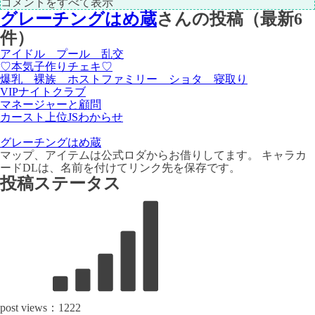
コメントをすべて表示
グレーチングはめ蔵
さんの投稿（最新6
件）
アイドル プール 乱交
♡本気子作りチェキ♡
爆乳 裸族 ホストファミリー ショタ 寝取り
VIPナイトクラブ
マネージャーと顧問
カースト上位JSわからせ
グレーチングはめ蔵
マップ、アイテムは公式ロダからお借りしてます。 キャラカ
ードDLは、名前を付けてリンク先を保存です。
投稿ステータス
post views：
1222