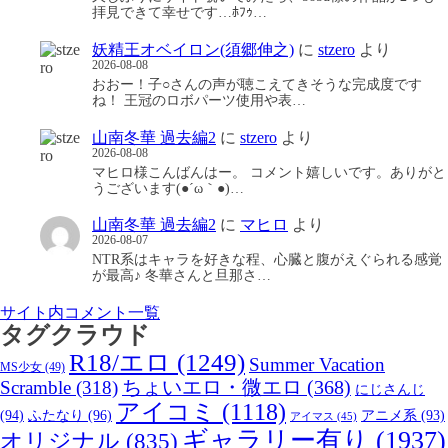
拝見できて幸せです…ﾎﾌｩ…
妖精王オベイロン(須郷伸之)
に
stzero
より
2026-08-08
おおー！子○さんの声が聴こえてきそうな完成度です
ね！ 王冠のロボパーツ使用や表…
山南冬華 過去編2
に
stzero
より
2026-08-08
マヒロ様こんばんはー。 コメント嬉しいです。ありがと
うございます(●´ω｀●)…
山南冬華 過去編2
に
マヒロ
より
2026-08-07
NTR系はキャラを好きな程、心臓と腹がえぐられる感覚
が最高♪ 冬華さんと旦那さ…
サイト内コメント一覧
タグクラウド
R18/エロ
(1249)
Summer Vacation
MS少女
(49)
Scramble
(318)
ちょいエロ・微エロ
(368)
にじさんじ
アイコミ
(1118)
(94)
ふたなり
(96)
アニメ系
(93)
アイマス
(45)
ギャラリー有り
(1937)
オリジナル
(835)