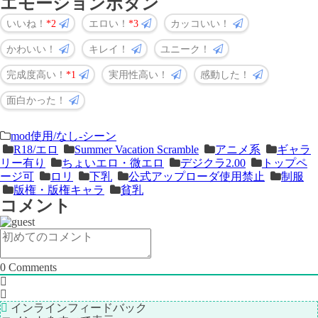
エモーションボタン
いいね！
2
エロい！
3
カッコいい！
かわいい！
キレイ！
ユニーク！
完成度高い！
1
実用性高い！
感動した！
面白かった！
＜
前
mod使用/なし-シーン
R18/エロ
Summer Vacation Scramble
アニメ系
ギャラ
次
の
リー有り
ちょいエロ・微エロ
デジクラ2.00
トップペ
の
記
ージ可
ロリ
下乳
公式アップローダ使用禁止
制服
記
事
版権・版権キャラ
貧乳
コメント
事
＞
0
Comments
インラインフィードバック