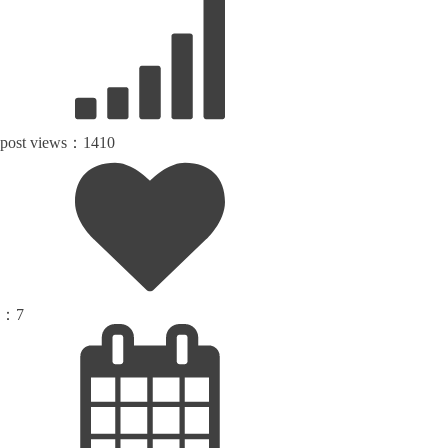
post views：
1410
：
7