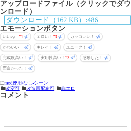
アップロードファイル（クリックでダウ
ンロード）
ダウンロード（162 KB）:486
エモーションボタン
いいね！
1
エロい！
3
カッコいい！
かわいい！
キレイ！
ユニーク！
完成度高い！
実用性高い！
3
感動した！
面白かった！
＜
前
mod使用/なし-シーン
改変可
改造再配布可
非エロ
次
の
コメント
の
記
記
事
事
＞