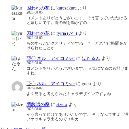
囚われの花
に
kurezakura
より
2026-08-05
コメントありがとうございます。そう言っていただける
と嬉しいです。骨の腕を動かすの…
囚われの花
に
fyiria (ﾌｨｰ)
より
2026-08-05
ものすっごいクオリティですね！？ どれだけ時間をか
けられたことか...
亞〇 ネル アイコミver
に
ほたるん
より
2026-08-02
コメントありがとうございます。 人気になるのも頷けま
すね。
亞〇 ネル アイコミver
に
guest
より
2026-08-02
よく見ると考えられたキャラデザインですよね
調教師の魔
に
stzero
より
2026-08-01
そう言って頂けてありがたいです。 そうなんですよ、汚
いケツキャラ出るのでユキカ…