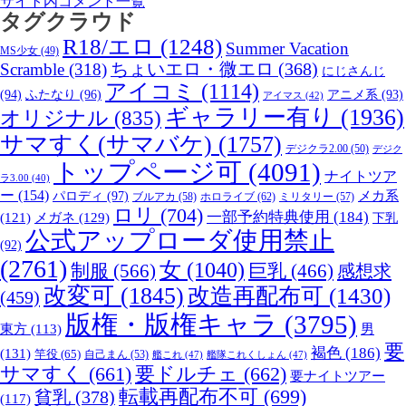
サイト内コメント一覧
タグクラウド
R18/エロ
(1248)
Summer Vacation
MS少女
(49)
Scramble
(318)
ちょいエロ・微エロ
(368)
にじさんじ
アイコミ
(1114)
(94)
ふたなり
(96)
アニメ系
(93)
アイマス
(42)
ギャラリー有り
(1936)
オリジナル
(835)
サマすく(サマバケ)
(1757)
デジクラ2.00
(50)
デジク
トップページ可
(4091)
ナイトツア
ラ3.00
(40)
ー
(154)
パロディ
(97)
メカ系
ブルアカ
(58)
ホロライブ
(62)
ミリタリー
(57)
ロリ
(704)
一部予約特典使用
(184)
メガネ
(129)
(121)
下乳
公式アップローダ使用禁止
(92)
(2761)
女
(1040)
制服
(566)
巨乳
(466)
感想求
改変可
(1845)
改造再配布可
(1430)
(459)
版権・版権キャラ
(3795)
男
東方
(113)
要
褐色
(186)
(131)
竿役
(65)
自己まん
(53)
艦これ
(47)
艦隊これくしょん
(47)
サマすく
(661)
要ドルチェ
(662)
要ナイトツアー
転載再配布不可
(699)
貧乳
(378)
(117)