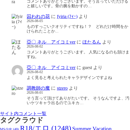
コメントありがとうございます。そう言っていただける
と嬉しいです。骨の腕を動かすの…
囚われの花
に
fyiria (ﾌｨｰ)
より
2026-08-05
ものすっごいクオリティですね！？ どれだけ時間をか
けられたことか...
亞〇 ネル アイコミver
に
ほたるん
より
2026-08-02
コメントありがとうございます。 人気になるのも頷けま
すね。
亞〇 ネル アイコミver
に
guest
より
2026-08-02
よく見ると考えられたキャラデザインですよね
調教師の魔
に
stzero
より
2026-08-01
そう言って頂けてありがたいです。 そうなんですよ、汚
いケツキャラ出るのでユキカ…
サイト内コメント一覧
タグクラウド
R18/エロ
(1248)
Summer Vacation
MS少女
(49)