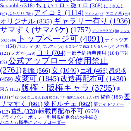
Scramble
(318)
ちょいエロ・微エロ
(368)
にじさんじ
アイコミ
(1114)
(94)
ふたなり
(96)
アニメ系
(93)
アイマス
(42)
ギャラリー有り
(1936)
オリジナル
(835)
サマすく(サマバケ)
(1757)
デジクラ2.00
(50)
デジク
トップページ可
(4091)
ナイトツア
ラ3.00
(40)
ー
(154)
パロディ
(97)
メカ系
ブルアカ
(58)
ホロライブ
(62)
ミリタリー
(57)
ロリ
(704)
一部予約特典使用
(184)
メガネ
(129)
(121)
下乳
公式アップローダ使用禁止
(92)
(2761)
女
(1040)
制服
(566)
巨乳
(466)
感想求
改変可
(1845)
改造再配布可
(1430)
(459)
版権・版権キャラ
(3795)
男
東方
(113)
要
褐色
(186)
(131)
竿役
(65)
自己まん
(53)
艦これ
(47)
艦隊これくしょん
(47)
サマすく
(661)
要ドルチェ
(662)
要ナイトツアー
転載再配布不可
(699)
貧乳
(378)
(117)
プライバシーポリシー
利用規約
退会のお手続き
ハニカム勝手にアップローダー