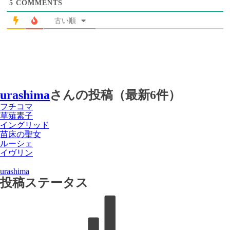
5
COMMENTS
古い順
urashima
さんの投稿（最新6件）
フチコマ
草薙素子
イングリッド
苗床の聖女
ルーシェ
イヴリン
urashima
投稿ステータス