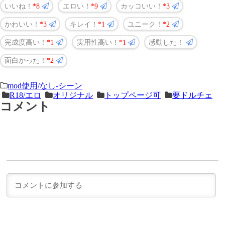
いいね！
8
エロい！
9
カッコいい！
3
かわいい！
3
キレイ！
1
ユニーク！
2
完成度高い！
1
実用性高い！
1
感動した！
面白かった！
2
＜
前
mod使用/なし-シーン
R18/エロ
オリジナル
トップページ可
要ドルチェ
次
の
コメント
の
記
記
事
事
＞