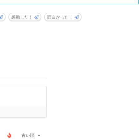
感動した！
面白かった！
古い順