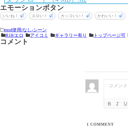
エモーションボタン
いいね！
エロい！
カッコいい！
かわいい！
＜
前
mod使用/なし-シーン
R18/エロ
アイコミ
ギャラリー有り
トップページ可
次
の
コメント
の
記
記
事
事
＞
1
COMMENT