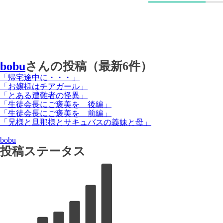
bobu
さんの投稿（最新6件）
「帰宅途中に・・・」
「お嬢様はチアガール」
「とある遭難者の怪異」
「生徒会長にご褒美を 後編」
「生徒会長にご褒美を 前編」
「兄様と旦那様とサキュバスの義妹と母」
bobu
投稿ステータス