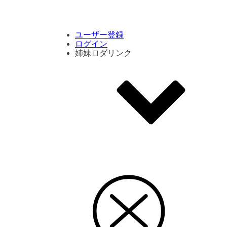
コメント数ランキング
PVランキング
ボタン別ランキング
エモーションボタンランキング
DLランキング
ユーザー登録
ログイン
姉妹ロダリンク
エモクリ
コイカツサンシャイン
ハニセレ2