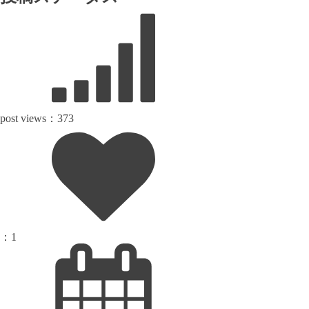
post views：
373
：
1