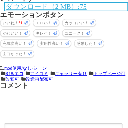
ダウンロード（2 MB）:75
エモーションボタン
いいね！
1
エロい！
カッコいい！
かわいい！
キレイ！
ユニーク！
完成度高い！
実用性高い！
感動した！
面白かった！
＜
前
mod使用/なし-シーン
R18/エロ
アイコミ
ギャラリー有り
トップページ可
次
の
改変可
改造再配布可
の
記
コメント
記
事
事
＞