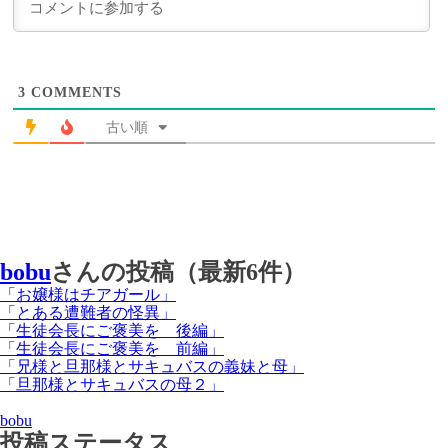
3
COMMENTS
古い順
bobu
さんの投稿（最新6件）
「お嬢様はチアガール」
「とある遭難者の怪異」
「生徒会長にご褒美を 後編」
「生徒会長にご褒美を 前編」
「兄様と旦那様とサキュバスの義妹と母」
「旦那様とサキュバスの母２」
bobu
投稿ステータス