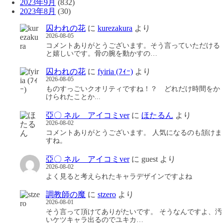
2023年9月
(832)
2023年8月
(30)
囚われの花
に
kurezakura
より
2026-08-05
コメントありがとうございます。そう言っていただける
と嬉しいです。骨の腕を動かすの…
囚われの花
に
fyiria (ﾌｨｰ)
より
2026-08-05
ものすっごいクオリティですね！？ どれだけ時間をか
けられたことか...
亞〇 ネル アイコミver
に
ほたるん
より
2026-08-02
コメントありがとうございます。 人気になるのも頷けま
すね。
亞〇 ネル アイコミver
に
guest
より
2026-08-02
よく見ると考えられたキャラデザインですよね
調教師の魔
に
stzero
より
2026-08-01
そう言って頂けてありがたいです。 そうなんですよ、汚
いケツキャラ出るのでユキカ…