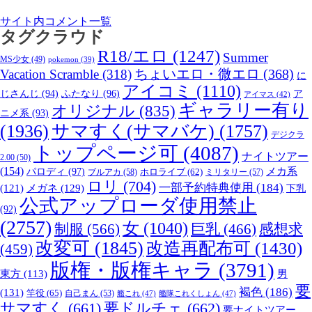
サイト内コメント一覧
タグクラウド
R18/エロ
(1247)
Summer
MS少女
(49)
pokemon
(39)
ちょいエロ・微エロ
(368)
Vacation Scramble
(318)
に
アイコミ
(1110)
じさんじ
(94)
ふたなり
(96)
ア
アイマス
(42)
ギャラリー有り
オリジナル
(835)
ニメ系
(93)
(1936)
サマすく(サマバケ)
(1757)
デジクラ
トップページ可
(4087)
ナイトツアー
2.00
(50)
(154)
メカ系
パロディ
(97)
ブルアカ
(58)
ホロライブ
(62)
ミリタリー
(57)
ロリ
(704)
一部予約特典使用
(184)
(121)
メガネ
(129)
下乳
公式アップローダ使用禁止
(92)
(2757)
女
(1040)
制服
(566)
巨乳
(466)
感想求
改変可
(1845)
改造再配布可
(1430)
(459)
版権・版権キャラ
(3791)
男
東方
(113)
要
褐色
(186)
(131)
竿役
(65)
自己まん
(53)
艦これ
(47)
艦隊これくしょん
(47)
サマすく
(661)
要ドルチェ
(662)
要ナイトツアー